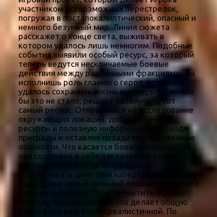
участником всевозможных перестрелок,
погружая в постапокалиптический, опасный и
немного безумный мир. Линия сюжета
расскажет о конце света, выживать в
котором удалось лишь немногим. Подобные
события выявили особый ресурс, за который
теперь ведутся нескончаемые боевые
действия между различными фракциями. Ты
исполнишь роль главного героя, которому
удалось сохранить жизнь и теперь он, во что
бы это не стало, решает заполучить тот
самый ресурс. Отправляйся на исследование
окружающих локаций, добывая ценные
ресурсы и полезную информацию, проходя
преграды и оставляя позади множественные
опасности. Что касается боевой системы, то
она содержит в себе тактический стиль,
поэтому тебе всегда потребуется
просчитывать действия наперед, чтобы ни
один, даже самый сильный оппонент не сумел
одержать победу. Стоит отметить полную
свободу передвижений, что делает общую
атмосферу ещё более реалистичной. По