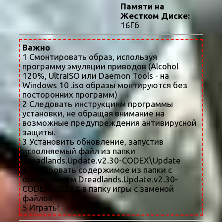
Памяти на
Жестком Диске:
16Гб
Важно
1 Смонтировать образ, используя
программу эмуляции приводов (Alcohol
120%, UltraISO или Daemon Tools - на
Windows 10 .iso образы монтируются без
посторонних программ)
2 Следовать инструкциям программы
установки, не обращая внимание на
возможные предупреждения антивирусной
защиты.
3 Установить обновление, запустив
исполняемый файл из папки
Dreadlands.Update.v2.30-CODEX\Update
4 Копировать содержимое из папки с
обновлением Dreadlands.Update.v2.30-
CODEX\CODEX в папку игры с заменой
файлов
5 Играть!