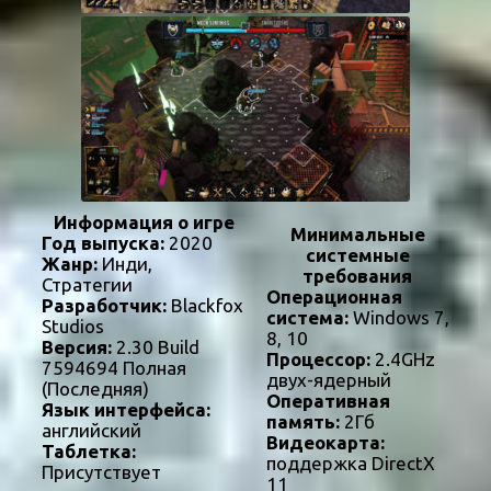
Информация о игре
Минимальные
Год выпуска:
2020
системные
Жанр:
Инди,
требования
Стратегии
Операционная
Разработчик:
Blackfox
система:
Windows 7,
Studios
8, 10
Версия:
2.30 Build
Процессор:
2.4GHz
7594694 Полная
двух-ядерный
(Последняя)
Оперативная
Язык интерфейса:
память:
2Гб
английский
Видеокарта:
Таблетка:
поддержка DirectX
Присутствует
11