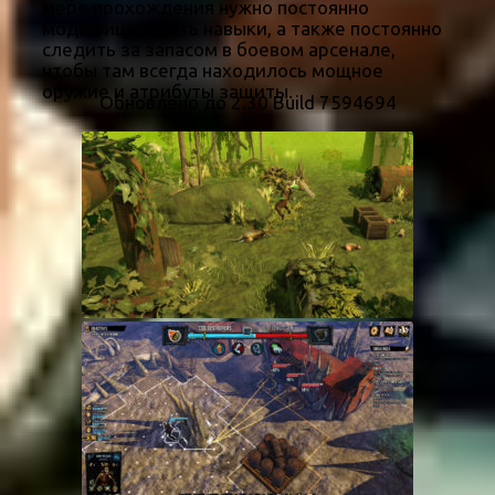
мере прохождения нужно постоянно
модифицировать навыки, а также постоянно
следить за запасом в боевом арсенале,
чтобы там всегда находилось мощное
оружие и атрибуты защиты.
Обновлено до 2.30 Build 7594694