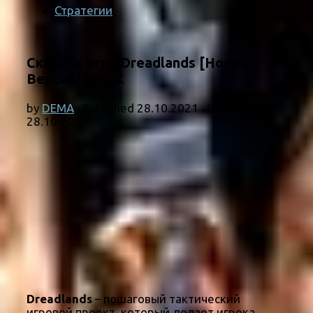
Стратегии
Скачать игру Dreadlands [Новая
Версия] на ПК
by
DEMA
· Published
28.10.2021
· Updated
28.10.2021
Dreadlands
– пошаговый тактический
игровой проект, который делает игрока