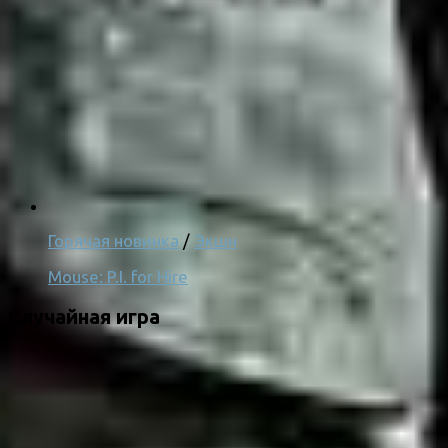
Горячая новинка
/
Экшн
Mouse: P.I. for Hire
Случайная игра