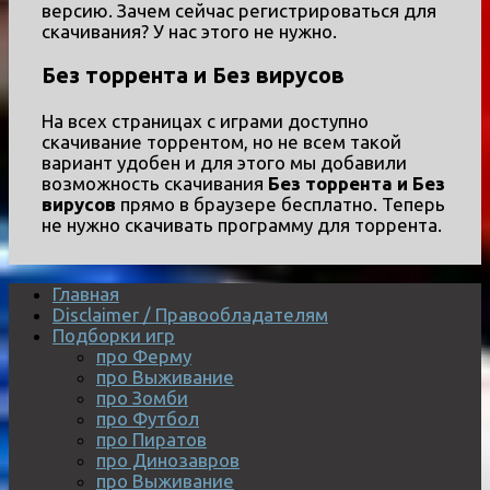
версию. Зачем сейчас регистрироваться для
скачивания? У нас этого не нужно.
Без торрента и Без вирусов
На всех страницах с играми доступно
скачивание торрентом, но не всем такой
вариант удобен и для этого мы добавили
возможность скачивания
Без торрента и Без
вирусов
прямо в браузере бесплатно. Теперь
не нужно скачивать программу для торрента.
Главная
Disclaimer / Правообладателям
Подборки игр
про Ферму
про Выживание
про Зомби
про Футбол
про Пиратов
про Динозавров
про Выживание