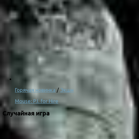
Горячая новинка
/
Экшн
Mouse: P.I. for Hire
Случайная игра