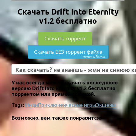
Скачать Drift Into Eternity
v1.2 бесплатно
Скачать торрент
Скачать БЕЗ торрент файла
через uTorria
У нас всегда можно скачать последнюю
версию Drift Into Eternity v1.2 бесплатно
торрентом или прямой ссылкой.
Tags:
Инди
Приключенческие игры
Экшены
Возможно, вам также понравится: