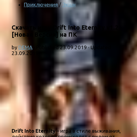
Приключения
/
Экшн
Скачать игру Drift Into Eternity v1.2
[Новая Версия] на ПК
by
DEMA
· Published
23.09.2019
· Updated
23.09.2019
Drift Into Eternity
– игра в стиле выживания,
действия которой происходят с видом от