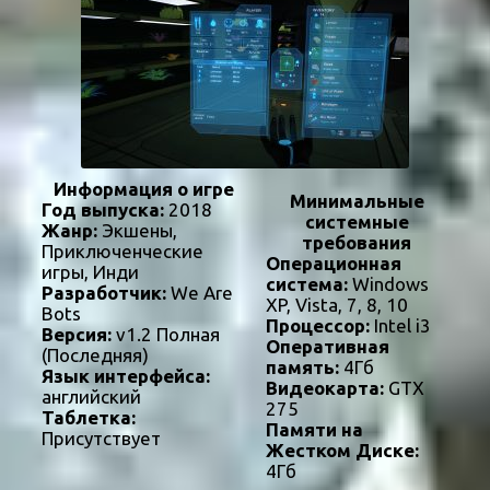
Информация о игре
Минимальные
Год выпуска:
2018
системные
Жанр:
Экшены,
требования
Приключенческие
Операционная
игры, Инди
система:
Windows
Разработчик:
We Are
XP, Vista, 7, 8, 10
Bots
Процессор:
Intel i3
Версия:
v1.2 Полная
Оперативная
(Последняя)
память:
4Гб
Язык интерфейса:
Видеокарта:
GTX
английский
275
Таблетка:
Памяти на
Присутствует
Жестком Диске:
4Гб