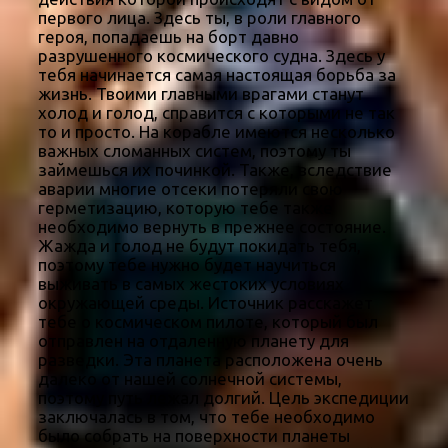
первого лица. Здесь ты, в роли главного
героя, попадаешь на борт давно
разрушенного космического судна. Здесь у
тебя начинается самая настоящая борьба за
жизнь. Твоими главными врагами станут
холод и голод, справится с которыми не так
то и просто. На корабле имеются несколько
важных сломанных систем, поэтому ты
займешься их починкой. Также, вследствие
аварии многие отсеки потеряли свою
герметизацию, которую тебе также
необходимо вернуть в прежнее состояние.
Жажда и голод не будут покидать тебя,
поэтому тебе нужно будет научиться
выживать в самых жестоких условиях
окружающей среды. Источник расскажет
тебе о космическом пилоте, который был
отправлен на отдаленную планету для
разведки. Эта планета расположена очень
далеко от нашей солнечной системы,
поэтому путь лежал долгий. Цель экспедиции
заключалась в том, что тебе необходимо
было собрать на поверхности планеты