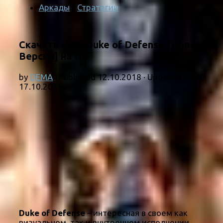
Аркады
/
Стратегии
Скачать игру Duke of Defense [Новая
Версия] на ПК
by
DEMA
· Published
12.10.2018
· Updated
17.10.2018
Duke of Defense
– интересная в своем как
визуальном, так и внутреннем исполнении