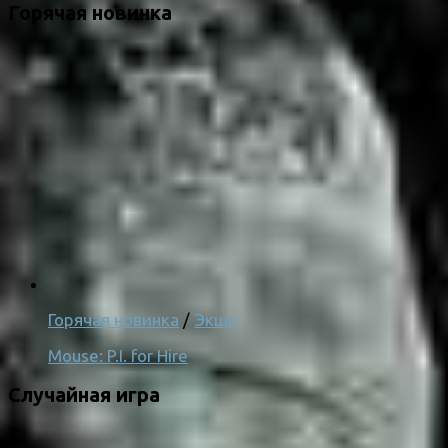
Горячая новинка
Горячая новинка
/
Экшн
Mouse: P.I. for Hire
Случайная игра