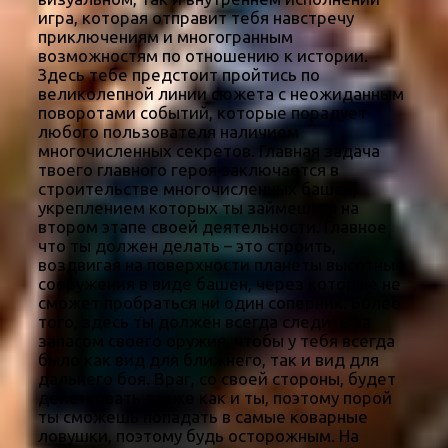
игра, которая отправит тебя навстречу
приключениям и многогранным
возможностям по отношению к истории.
Здесь тебе предстоит пройтись по
великолепной линии сюжета с неожиданным
поворотами событий, которые порадует
любого пользователя наличием
многочисленных секретов. Главная задача
твоего главного героя заключается в
строительстве многочисленных башен,
укреплением которых ты займешься на
втором этапе своей деятельности. Главное
что ты должен делать – это строить,
воздвигая на поверхности планеты высотные
сооружения в виде башен, через которые не
сможет пробраться ни один соперник. Более
того, здесь ты должен всегда следить за
запасом своего оружия, чтобы у тебя всегда
было как вид для ближнего, так и вид для
дальнего боя. Враг, со своей стороны, будет
действовать также как и ты, поэтому порой
ты сможешь попадать в самые коварные
ловушки, поэтому будь осторожным. На