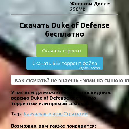
Жестком Диске:
250Мб
Скачать Duke of Defense
бесплатно
Скачать торрент
Скачать БЕЗ торрент файла
через uTorria
У нас всегда можно скачать последнюю
версию Duke of Defense бесплатно
торрентом или прямой ссылкой.
Tags:
Казуальные игры
Стратегии
Возможно, вам также понравится: