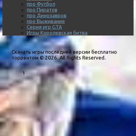
про Футбол
про Пиратов
про Динозавров
про Выживание
Серия игр GTA
Игры Королевская битва
Скачать игры последней версии бесплатно
торрентом © 2026. All Rights Reserved.
1