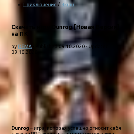
Приключения
/
Экшн
Скачать игру Dunrog [Новая Версия]
на ПК
by
DEMA
· Published
09.10.2020
· Updated
09.10.2020
Dunrog
– игра, которая успешно относит себя
к жанру РПГ-экшен с элементами рогалика,