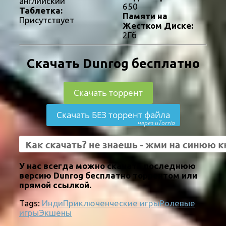
английский
650
Таблетка:
Памяти на
Присутствует
Жестком Диске:
2Гб
Скачать Dunrog бесплатно
Скачать торрент
Скачать БЕЗ торрент файла
через uTorria
У нас всегда можно скачать последнюю
версию Dunrog бесплатно торрентом или
прямой ссылкой.
Tags:
Инди
Приключенческие игры
Ролевые
игры
Экшены