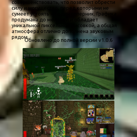
совершенствовать, что позволит обрести
силу и могущество, перед которыми не
сумеет устоять ни один соперник. Графика
продумана до мелочей и обладает
уникальной пиксельной рисовкой, а общая
атмосфера отлично дополнена звуковым
рядом.
Обновлено до полной версии v1.0.6