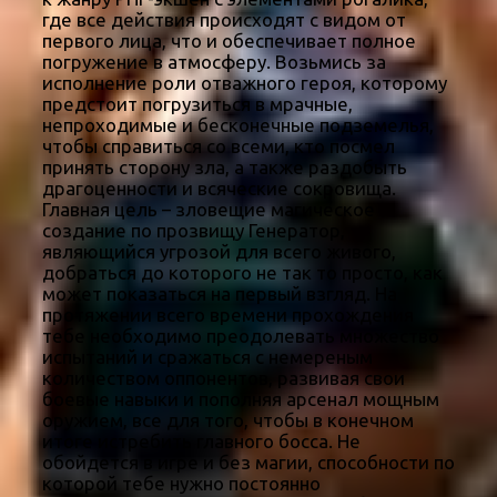
где все действия происходят с видом от
первого лица, что и обеспечивает полное
погружение в атмосферу. Возьмись за
исполнение роли отважного героя, которому
предстоит погрузиться в мрачные,
непроходимые и бесконечные подземелья,
чтобы справиться со всеми, кто посмел
принять сторону зла, а также раздобыть
драгоценности и всяческие сокровища.
Главная цель – зловещие магическое
создание по прозвищу Генератор,
являющийся угрозой для всего живого,
добраться до которого не так то просто, как
может показаться на первый взгляд. На
протяжении всего времени прохождения
тебе необходимо преодолевать множество
испытаний и сражаться с немереным
количеством оппонентов, развивая свои
боевые навыки и пополняя арсенал мощным
оружием, все для того, чтобы в конечном
итоге истребить главного босса. Не
обойдется в игре и без магии, способности по
которой тебе нужно постоянно