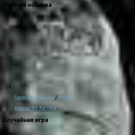
Горячая новинка
Горячая новинка
/
Экшн
Mouse: P.I. for Hire
Случайная игра