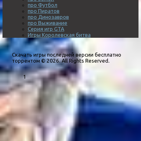
про Футбол
про Пиратов
про Динозавров
про Выживание
Серия игр GTA
Игры Королевская битва
Скачать игры последней версии бесплатно
торрентом © 2026. All Rights Reserved.
1