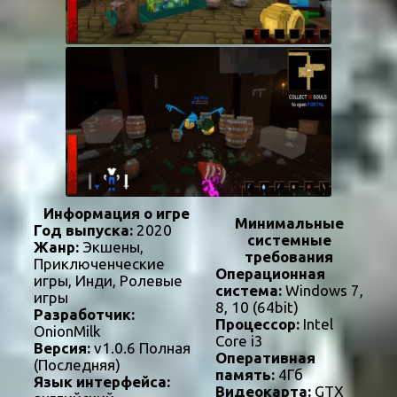
Информация о игре
Минимальные
Год выпуска:
2020
системные
Жанр:
Экшены,
требования
Приключенческие
Операционная
игры, Инди, Ролевые
система:
Windows 7,
игры
8, 10 (64bit)
Разработчик:
Процессор:
Intel
OnionMilk
Core i3
Версия:
v1.0.6 Полная
Оперативная
(Последняя)
память:
4Гб
Язык интерфейса:
Видеокарта:
GTX