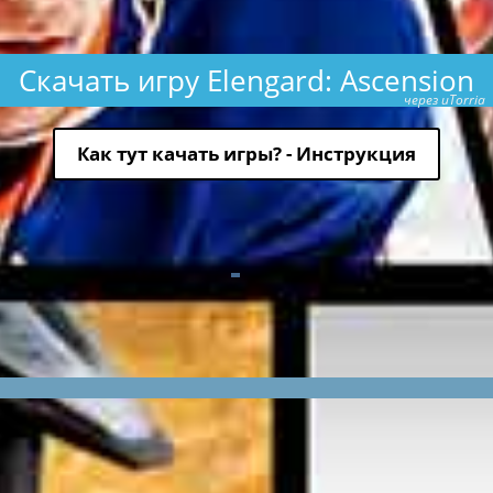
Скачать игру Elengard: Ascension
через uTorria
Как тут качать игры? - Инструкция