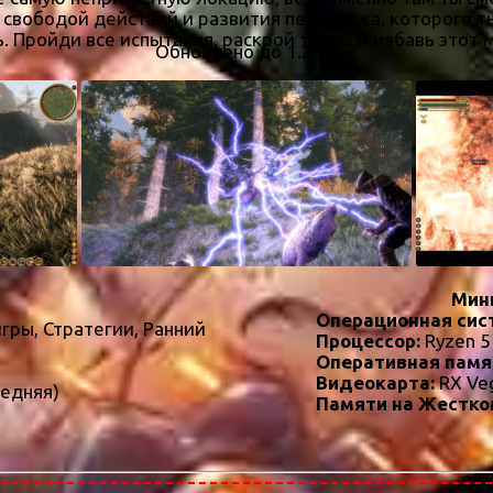
 свободой действий и развития персонажа, которого т
 Пройди все испытания, раскрой тайны и избавь этот ми
Обновлено до 1.21.4
Мин
Операционная сис
ры, Стратегии, Ранний
Процессор:
Ryzen 5
Оперативная памя
Видеокарта:
RX Ve
ледняя)
Памяти на Жестко