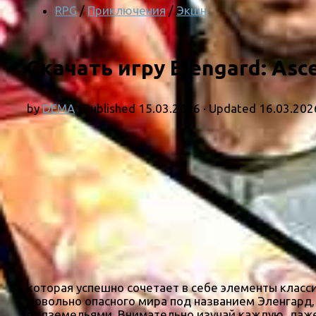
RPG
/
Приключения
/
Экшн
Скачать игру Elengard: Asc
by
DEMA
· Published
15.03.2026
· Updated
16.03.202
которая успешно сочетает в себе элементы класс
довольно опасного мира под названием Эленгард,
подземельями. Внимательно изучай каждую, даже