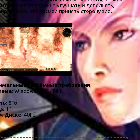
ы будешь всесторонне улучшать и дополнять,
р от всех, кто посмел принять сторону зла.
имальные системные требования
тема:
Windows 10 (64bit)
ть:
8Гб
ga 11
м Диске:
40Гб