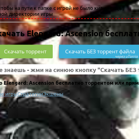
тобы на пути к папке с игрой не было кириллицы)
авной директории игры
качать Elengard: Ascension бесплат
Скачать торрент
Скачать БЕЗ торрент файла
через uTorria
Elengard: Ascension бесплатно торрентом или прям
е игры
Стратегии
Экшены