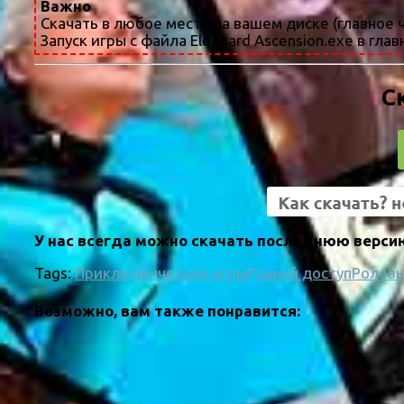
Важно
Скачать в любое место на вашем диске (главное ч
Запуск игры с файла Elengard Ascension.exe в гл
С
У нас всегда можно скачать последнюю версию 
Tags:
Приключенческие игры
Ранний доступ
Ролевы
Возможно, вам также понравится: