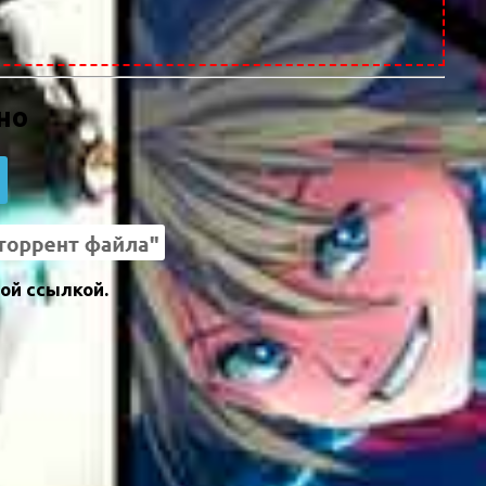
но
ой ссылкой.