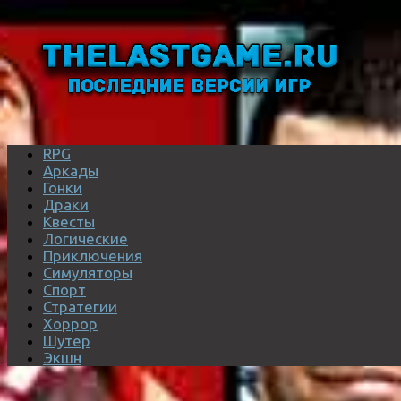
RPG
Аркады
Гонки
Драки
Квесты
Логические
Приключения
Симуляторы
Спорт
Стратегии
Хоррор
Шутер
Экшн