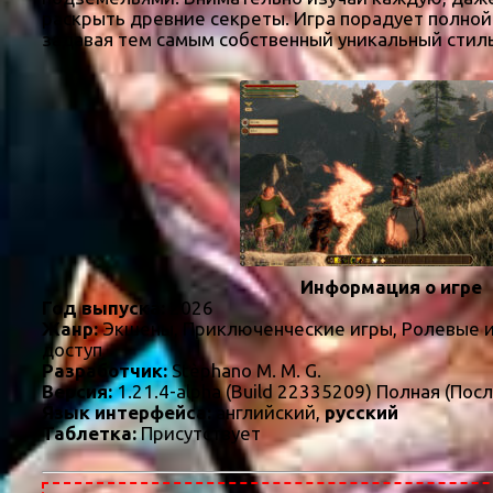
раскрыть древние секреты. Игра порадует полной
задавая тем самым собственный уникальный стиль.
Информация о игре
Год выпуска:
2026
Жанр:
Экшены, Приключенческие игры, Ролевые иг
доступ
Разработчик:
Stèphano M. M. G.
Версия:
1.21.4-alpha (Build 22335209) Полная (Пос
Язык интерфейса:
английский,
русский
Таблетка:
Присутствует