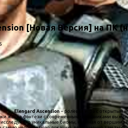
ension [Новая Версия] на ПК (
6
Elengard Ascension
– ролевая игра с открытым 
ики жанра фэнтези с современными механиками выжива
 исследуя его уникальные биомы, начиная от вершин з
 самую неприметную локацию, ведь именно там ты смо