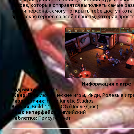
героев, которые отправятся выполнять самые раз
новый персонаж смогут открыть тебе доступ кот
привлекая героев со всей планеты, которая прост
Информация о игре
Год выпуска:
2017
Жанр:
Приключенческие игры, Инди, Ролевые игры
Разработчик:
Hyperkinetic Studios
Версия:
Build 1193 GOG (Последняя)
Язык интерфейса:
английский
Таблетка:
Присутствует