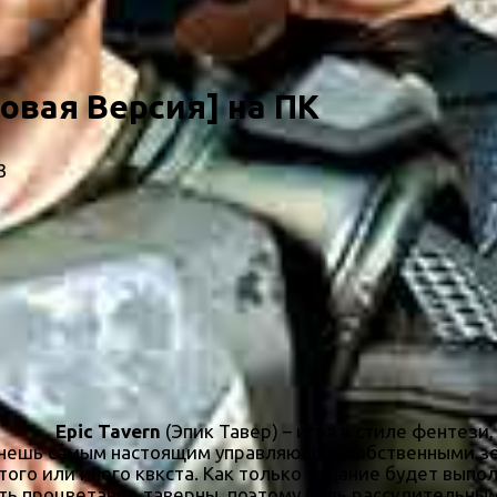
Новая Версия] на ПК
3
Epic Tavern
(Эпик Тавер) – игра в стиле фентези
танешь самым настоящим управляющим собственными з
того или иного квкста. Как только задание будет вып
еть процветание таверны, поэтому будь рассудительны