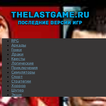
RPG
Аркады
Гонки
Драки
Квесты
Логические
Приключения
Симуляторы
Спорт
Стратегии
Хоррор
Шутер
Экшн