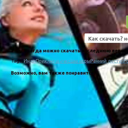
У нас всегда можно скачать последнюю версию
Tags:
Инди
Приключенческие игры
Ранний доступ
Р
Возможно, вам также понравится: