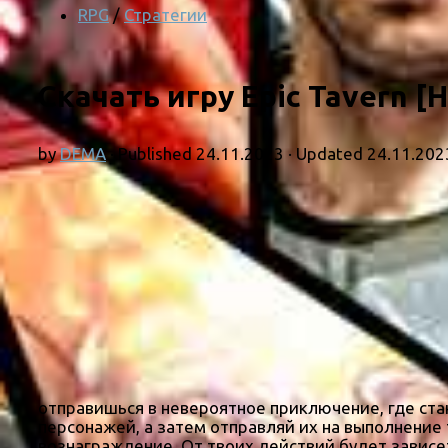
RPG
/
Стратегии
Скачать игру Epic Tavern [
by
DEMA
· Published
24.11.2023
· Updated
24.11.202
отправишься в невероятное приключение, где с
персонажей, а затем отправляй их на выполнение 
вознаграждение. От твоих действий будет завис