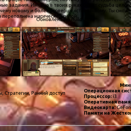
ные задания. Именно в твоих руках будет судьба цело
а чему новому и более усовершенствованному. Ты смо
о переполнена магической силой.
Обновлено до Build 1193
Мин
Операционная сис
, Стратегии, Ранний доступ
Процессор:
i3
Оперативная памя
Видеокарта:
GeFor
Памяти на Жестко