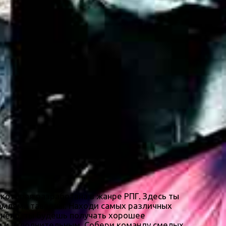
, которая разработана в жанре РПГ. Здесь ты
емлями таверны. Находи самых различных
олнено, ты будешь получать хорошее
м и исполнительным. Собери команду смелых