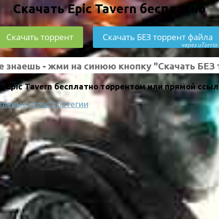
Скачать Epic Tavern бесплатно
Скачать торрент
Скачать БЕЗ торрент файла
через uTorria
 Epic Tavern бесплатно торрентом или прямой ссыл
олевые игры
Стратегии