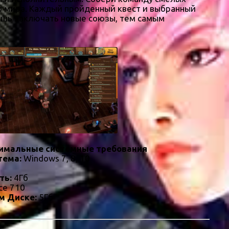
го мира. Каждый пройденный квест и выбранный
жешь заключать новые союзы, тем самым
имальные системные требования
тема:
Windows 7, 8, 10
ть:
4Гб
ce 710
м Диске:
5Гб