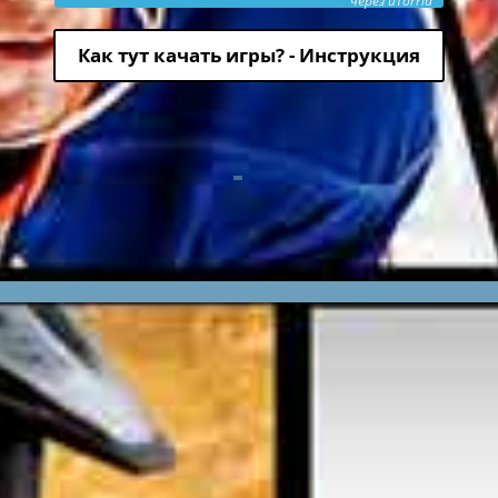
через uTorria
Как тут качать игры? - Инструкция