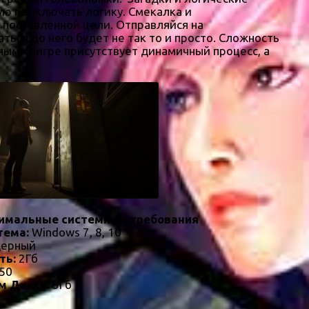
ную подключать логику. Смекалка и
 поставленной цели. Отправляйся на
ться до него будет не так то и просто. Сложность
ным. В игре присутствует динамичный процесс, а
имальные системные требования
тема:
Windows 7, 8, 10
дерный
ть:
2Гб
50
м Диске:
3Гб