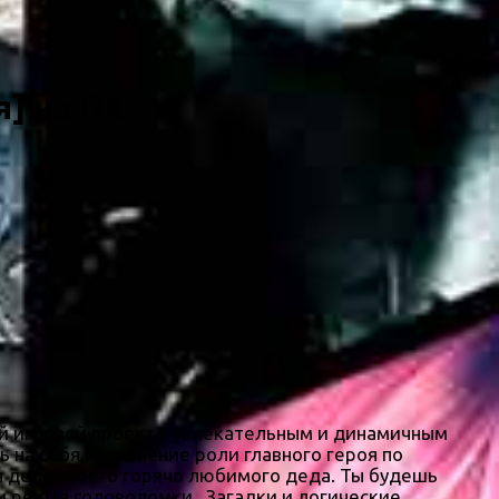
я] на ПК
й игровой проект с увлекательным и динамичным
 на себя исполнение роли главного героя по
я дело своего горячо любимого деда. Ты будешь
 и решая головоломки. Загадки и логические