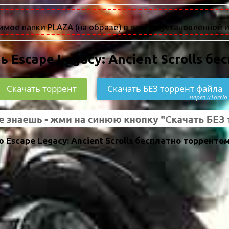
мое папки PLAZA (на образе) в папку с установленной и
ь Escape Legacy: Ancient Scrolls бе
Скачать торрент
Скачать БЕЗ торрент файла
через uTorria
Escape Legacy: Ancient Scrolls бесплатно торренто