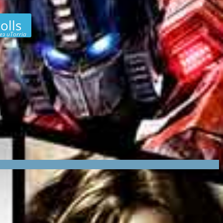
olls
ез uTorria