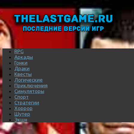
RPG
Аркады
Гонки
Драки
Квесты
Логические
Приключения
Симуляторы
Спорт
Стратегии
Хоррор
Шутер
Экшн