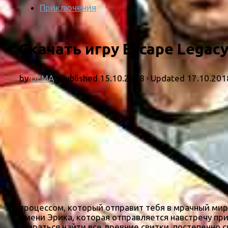
Приключения
Скачать игру Escape Legacy:
by
DEMA
· Published
15.10.2018
· Updated
17.10.201
процессом, который отправит тебя в мрачный мир,
имени Эрика, которая отправляется навстречу пр
стараться найти все древние свитки, постепенно 