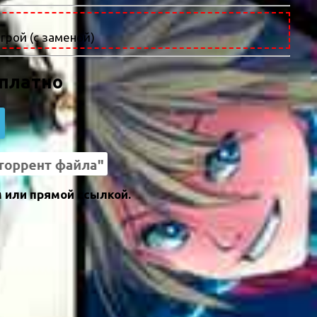
грой (с заменой)
сплатно
м или прямой ссылкой.