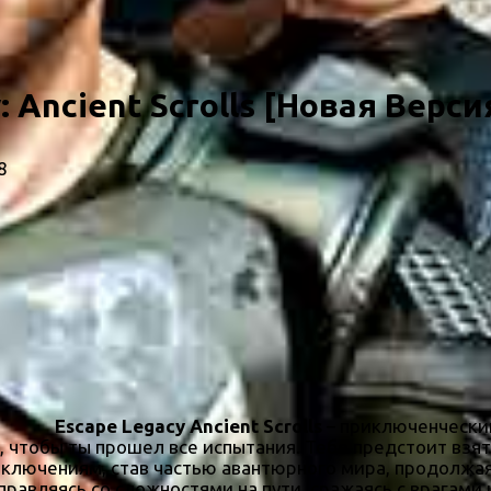
 Ancient Scrolls [Новая Верси
8
Escape Legacy Ancient Scrolls
– приключенчески
 чтобы ты прошел все испытания. Тебе предстоит взять
иключениям, став частью авантюрного мира, продолжа
справляясь со сложностями на пути, сражаясь с врагами