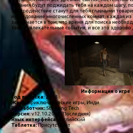
задания будут поджидать тебя на каждом шагу, по
быстродействие станут для тебя главными товари
исследование многочисленных комнат, каждая из к
заключается в том, что время для поиска необход
также увлекательные события, и все это здорово
Информация о игре
Год выпуска:
2018
Жанр:
Приключенческие игры, Инди
Разработчик:
Storming Tech
Версия:
v12.10.2018 (Последняя)
Язык интерфейса:
английский
Таблетка:
Присутствует