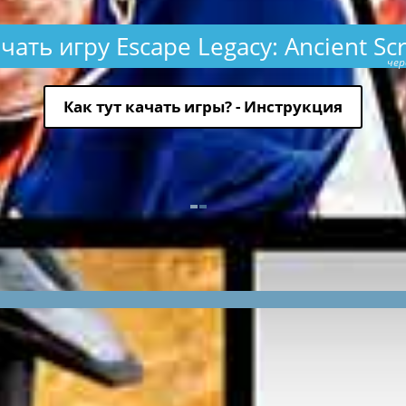
чать игру Escape Legacy: Ancient Scr
чер
Как тут качать игры? - Инструкция