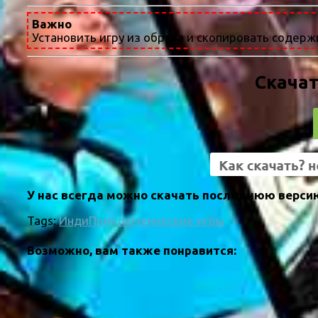
Важно
Установить игру из образа и скопировать содержи
Скачат
У нас всегда можно скачать последнюю версию 
Tags:
Инди
Приключенческие игры
Возможно, вам также понравится: