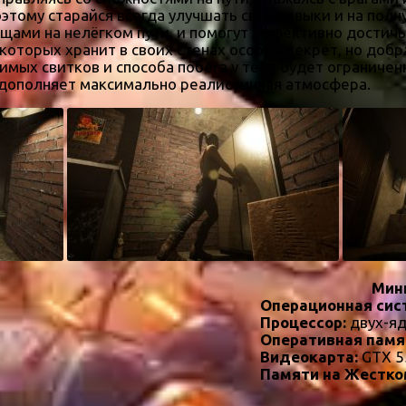
этому старайся всегда улучшать свои навыки и на пол
щами на нелёгком пути, и помогут эффективно достичь
оторых хранит в своих стенах особый секрет, но добра
имых свитков и способа побега у тебя будет ограничен
 дополняет максимально реалистичная атмосфера.
Мин
Операционная сис
Процессор:
двух-я
Оперативная памя
Видеокарта:
GTX 5
Памяти на Жестко