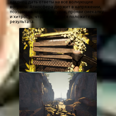
наконец дать ответы на все волнующие
вопросы. Атмосфера держит в напряжении,
поэтому не теряй рассудок, прояви смекалку
и хитрость, чтобы добиться положительного
результата.