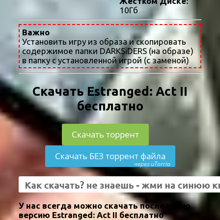
Жестком Диске:
10Гб
Важно
Установить игру из образа и скопировать
содержимое папки DARKSiDERS (на образе)
в папку с установленной игрой (с заменой)
Скачать Estranged: Act II
бесплатно
Скачать торрент
Скачать БЕЗ торрент файла
через uTorria
У нас всегда можно скачать последнюю
версию Estranged: Act II бесплатно