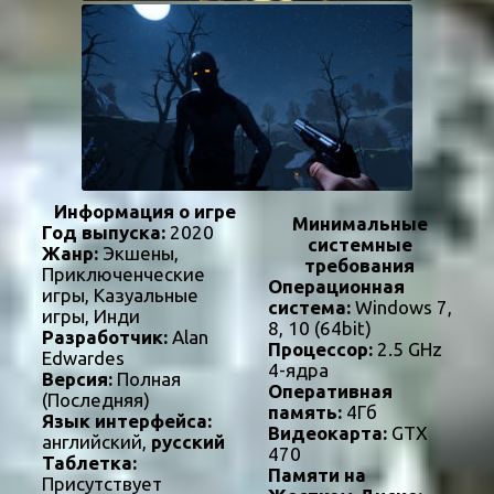
Информация о игре
Минимальные
Год выпуска:
2020
системные
Жанр:
Экшены,
требования
Приключенческие
Операционная
игры, Казуальные
система:
Windows 7,
игры, Инди
8, 10 (64bit)
Разработчик:
Alan
Процессор:
2.5 GHz
Edwardes
4-ядра
Версия:
Полная
Оперативная
(Последняя)
память:
4Гб
Язык интерфейса:
Видеокарта:
GTX
английский,
русский
470
Таблетка:
Памяти на
Присутствует