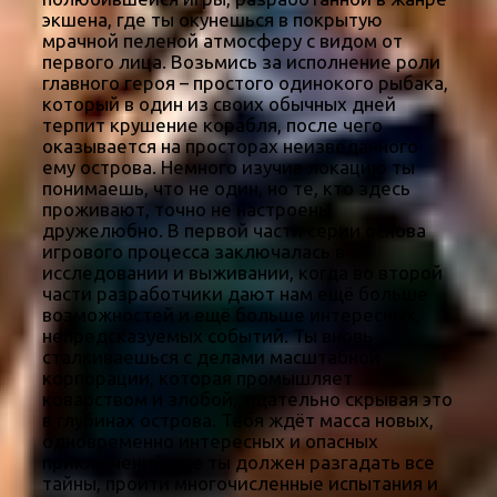
экшена, где ты окунешься в покрытую
мрачной пеленой атмосферу с видом от
первого лица. Возьмись за исполнение роли
главного героя – простого одинокого рыбака,
который в один из своих обычных дней
терпит крушение корабля, после чего
оказывается на просторах неизведанного
ему острова. Немного изучив локацию ты
понимаешь, что не один, но те, кто здесь
проживают, точно не настроены
дружелюбно. В первой части серии основа
игрового процесса заключалась в
исследовании и выживании, когда во второй
части разработчики дают нам ещё больше
возможностей и ещё больше интересных,
непредсказуемых событий. Ты вновь
сталкиваешься с делами масштабной
корпорации, которая промышляет
коварством и злобой, тщательно скрывая это
в глубинах острова. Тебя ждёт масса новых,
одновременно интересных и опасных
приключений, где ты должен разгадать все
тайны, пройти многочисленные испытания и