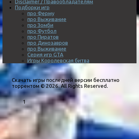
Disclaimer / Правообладателям
Подборки игр
про Ферму
про Выживание
про Зомби
про Футбол
про Пиратов
про Динозавров
про Выживание
Серия игр GTA
Игры Королевская битва
Скачать игры последней версии бесплатно
торрентом © 2026. All Rights Reserved.
1