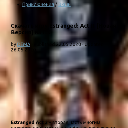
Приключения
/
Экшн
Скачать игру Estranged: Act II [Новая
Версия] на ПК
by
DEMA
· Published
22.05.2020
· Updated
26.05.2020
Estranged Act 2
– вторая часть многим
полюбившейся игры, разработанной в жанре