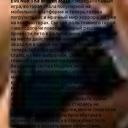
Evil Nun The Broken Mask
– переработанная
игра, которая стала популярной на
мобильной платформе и теперь готова
погрузить нас в мрачный мир хоррора, но уже
на компьютерах. Сыграй роль главного героя
– молодого человека, который решает
провести лето в религиозном лагере. Прибыв
на место действия ты понимаешь, что
оказался в самой настоящей ловушке и
теперь тебе предстоит, во что бы это не
стало, из нее выбраться. Оказывается,
главной здесь является коварная и
бездушная сестра Мадлен, которая бродит
по просторам поселения с огромным
молотом и готова отобрать жизнь у каждого,
кто захочет сбежать. Отправляйся на
исследование локаций, добывай ценные
ресурсы и записки, которые помогут тебе
приблизиться к цели. Действовать нужно
аккуратно и внимательно, стараясь не
попадаться на глаза Мадлен, иначе смерти не
избежать. Графика игры проработана в
мрачной стилистике, а в совокупности со
звуковыми и визуальными эффектами,