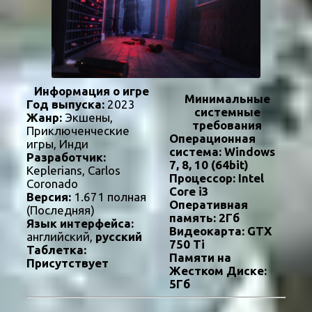
Информация о игре
Минимальные
Год выпуска:
2023
системные
Жанр:
Экшены,
требования
Приключенческие
Операционная
игры, Инди
система:
Windows
Разработчик:
7, 8, 10 (64bit)
Keplerians, Carlos
Процессор:
Intel
Coronado
Core i3
Версия:
1.671 полная
Оперативная
(Последняя)
память:
2Гб
Язык интерфейса:
Видеокарта:
GTX
английский,
русский
750 Ti
Таблетка:
Памяти на
Присутствует
Жестком Диске:
5Гб