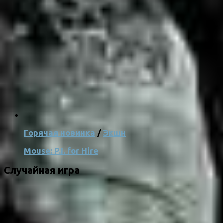
Горячая новинка
/
Экшн
Mouse: P.I. for Hire
Случайная игра