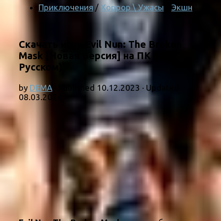
Приключения
/
Хоррор \ Ужасы
/
Экшн
Скачать игру Evil Nun: The Broken
Mask [Новая Версия] на ПК (на
Русском)
by
DEMA
· Published
10.12.2023
· Updated
08.03.2024