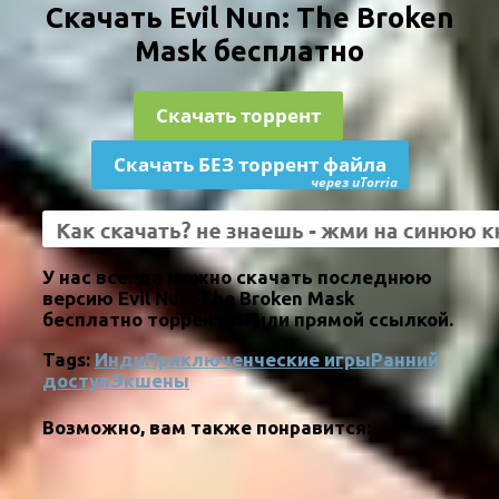
Скачать Evil Nun: The Broken
Mask бесплатно
Скачать торрент
Скачать БЕЗ торрент файла
через uTorria
У нас всегда можно скачать последнюю
версию Evil Nun: The Broken Mask
бесплатно торрентом или прямой ссылкой.
Tags:
Инди
Приключенческие игры
Ранний
доступ
Экшены
Возможно, вам также понравится: