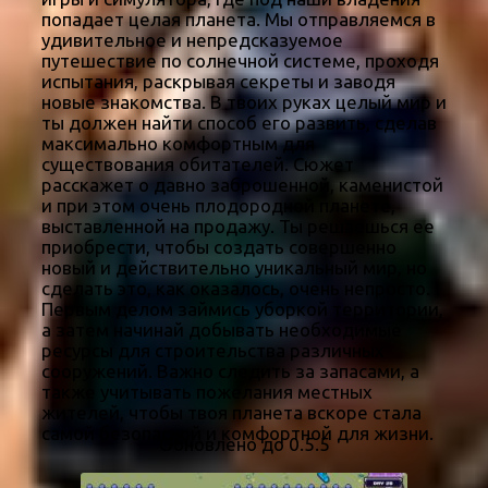
попадает целая планета. Мы отправляемся в
удивительное и непредсказуемое
путешествие по солнечной системе, проходя
испытания, раскрывая секреты и заводя
новые знакомства. В твоих руках целый мир и
ты должен найти способ его развить, сделав
максимально комфортным для
существования обитателей. Сюжет
расскажет о давно заброшенной, каменистой
и при этом очень плодородной планете,
выставленной на продажу. Ты решаешься ее
приобрести, чтобы создать совершенно
новый и действительно уникальный мир, но
сделать это, как оказалось, очень непросто.
Первым делом займись уборкой территории,
а затем начинай добывать необходимые
ресурсы для строительства различных
сооружений. Важно следить за запасами, а
также учитывать пожелания местных
жителей, чтобы твоя планета вскоре стала
самой безопасной и комфортной для жизни.
Обновлено до 0.5.5