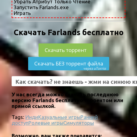
Убрать Атрибут Только Чтение
Запустить Farlands.exe
Играть
Скачать Farlands бесплатно
Скачать торрент
Скачать БЕЗ торрент файла
через uTorria
У нас всегда можно скачать последнюю
версию Farlands бесплатно торрентом или
прямой ссылкой.
Tags:
Инди
Казуальные игры
Ранний
доступ
Ролевые игры
Симуляторы
Возможно, вам также понравится: