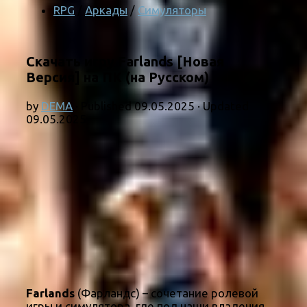
RPG
/
Аркады
/
Симуляторы
Скачать игру Farlands [Новая
Версия] на ПК (на Русском)
by
DEMA
· Published
09.05.2025
· Updated
09.05.2025
Farlands
(Фарландс) – сочетание ролевой
игры и симулятора, где под наши владения