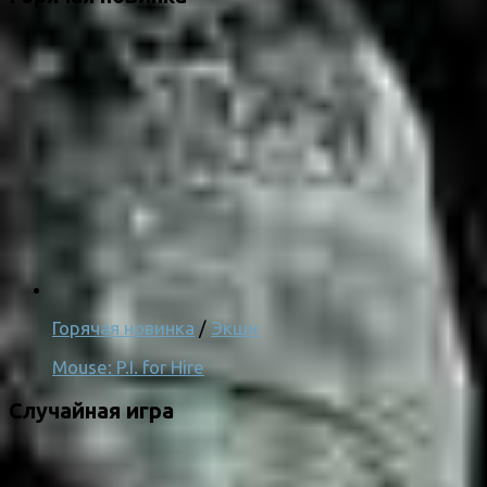
Горячая новинка
/
Экшн
Mouse: P.I. for Hire
Случайная игра