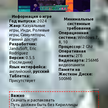
Информация о игре
Минимальные
Год выпуска:
2024
системные
Жанр:
Казуальные
требования
игры, Инди, Ролевые
Операционная
игры, Симуляторы,
система:
Windows 7,
Ранний доступ
8, 10
Разработчик:
Процессор:
2 Ghz
JanduSoft, Eric
Оперативная
Rodríguez
память:
2Гб
Версия:
0.5.5
Видеокарта:
256Мб
(Последняя)
видеопамяти
Язык интерфейса:
Памяти на
английский,
русский
Жестком Диске:
Таблетка:
500Мб
Присутствует
Важно
Скачать и распаковать
Путь должен быть без Кириллицы