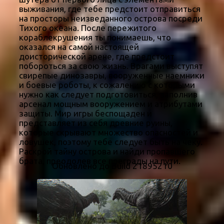
выживания, где тебе предстоит отправиться
на просторы неизведанного острова посреди
Тихого океана. После пережитого
кораблекрушения ты понимаешь, что
оказался на самой настоящей
доисторической арене, где предстоит
побороться за свою жизнь. Врагами выступят
свирепые динозавры, вооруженные наемники
и боевые роботы, к сожалению с которыми
нужно как следует подготовиться, заполнив
арсенал мощным вооружением и атрибутами
защиты. Мир игры беспощаден и
представляет из себя древние руины,
которые скрывают множество опасностей и
ловушек, поэтому тебе следует быть на чеку.
Раскрой тайну острова и найди пропавшего
брата, преодолев все преграды на пути.
Обновлено до Build 21895210