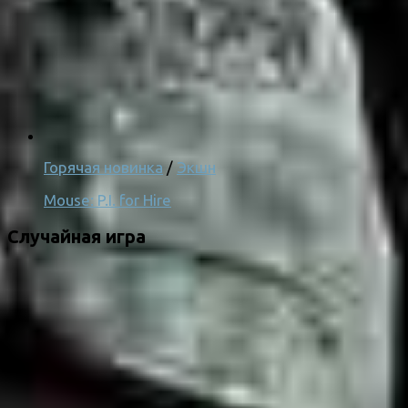
Горячая новинка
/
Экшн
Mouse: P.I. for Hire
Случайная игра