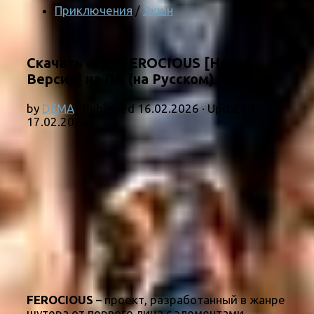
Приключения
/
Экшн
Скачать игру FEROCIOUS [Новая
Версия] на ПК (на Русском)
by
DEMA
· Published
16.02.2026
· Updated
17.02.2026
FEROCIOUS
– проект, разработанный в жанре
шутера от первого лица с элементами