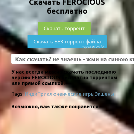
Скачать FEROCIOUS
бесплатно
Скачать торрент
Скачать БЕЗ торрент файла
через uTorria
У нас всегда можно скачать последнюю
версию FEROCIOUS бесплатно торрентом
или прямой ссылкой.
Tags:
Инди
Приключенческие игры
Экшены
Возможно, вам также понравится: