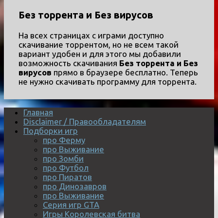
Без торрента и Без вирусов
На всех страницах с играми доступно
скачивание торрентом, но не всем такой
вариант удобен и для этого мы добавили
возможность скачивания
Без торрента и Без
вирусов
прямо в браузере бесплатно. Теперь
не нужно скачивать программу для торрента.
Главная
Disclaimer / Правообладателям
Подборки игр
про Ферму
про Выживание
про Зомби
про Футбол
про Пиратов
про Динозавров
про Выживание
Серия игр GTA
Игры Королевская битва