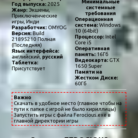
Минимальные
Год выпуска:
2025
системные
Жанр:
Экшены,
требования
Приключенческие
Операционная
игры, Инди
система:
Windows
Разработчик:
OMYOG
10 (64bit)
Версия:
Build
Процессор:
Intel
21895210 Полная
Core i5
(Последняя)
Оперативная
Язык интерфейса:
память:
16Гб
английский,
русский
Видеокарта:
GTX
Таблетка:
1650 Super
Присутствует
Памяти на
Жестком Диске:
60Гб
Важно
Скачать в удобное место (главное чтобы на
пути к папке с игрой не было кириллицы)
Запустить игры с файла Ferocious.exe в
главной директории игры