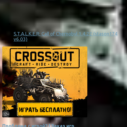
S.T.A.L.K.E.R: Call of Chernobyl 1.4.22 (stason174
v6.03)
Проблема с игрой? | Заказ игр