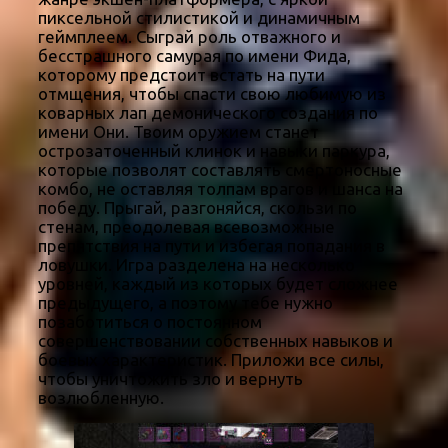
пиксельной стилистикой и динамичным
геймплеем. Сыграй роль отважного и
бесстрашного самурая по имени Фида,
которому предстоит встать на пути
отмщения, чтобы спасти свою любимую из
коварных лап демонического создания по
имени Они. Твоим оружием станет
острозаточенный клинок и навыки паркура,
которые позволят составлять смертоносные
комбо, не оставляя толпам врагов и шанса на
победу. Прыгай, разгоняйся, скользи по
стенам, преодолевая всевозможные
препятствия на пути и избегая попадания в
ловушки. Игра разделена на несколько
уровней, каждый из которых будет сложнее
предыдущего, а поэтому тебе нужно
позаботиться о постоянном
совершенствовании собственных навыков и
боевых характеристик. Приложи все силы,
чтобы уничтожить зло и вернуть
возлюбленную.