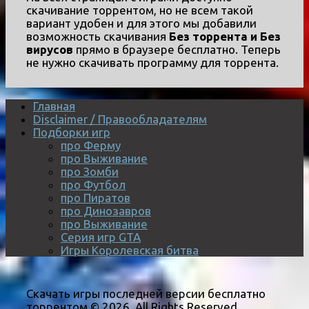
скачивание торрентом, но не всем такой
вариант удобен и для этого мы добавили
возможность скачивания
Без торрента и Без
вирусов
прямо в браузере бесплатно. Теперь
не нужно скачивать программу для торрента.
Главная
Disclaimer / Правообладателям
Подборки игр
про Ферму
про Выживание
про Зомби
про Футбол
про Пиратов
про Динозавров
про Выживание
Серия игр GTA
Игры Королевская битва
Скачать игры последней версии бесплатно
торрентом © 2026. All Rights Reserved.