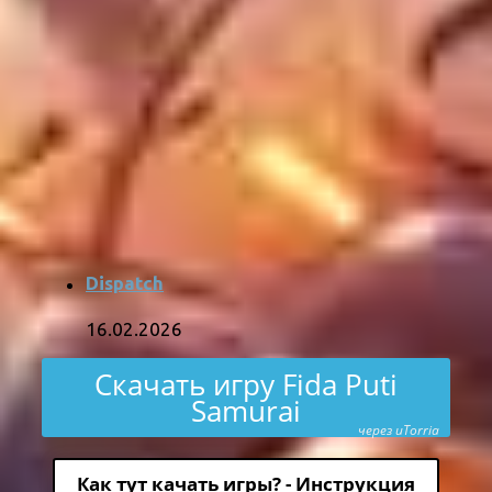
Dispatch
16.02.2026
Скачать игру Fida Puti
Samurai
через uTorria
Как тут качать игры? - Инструкция