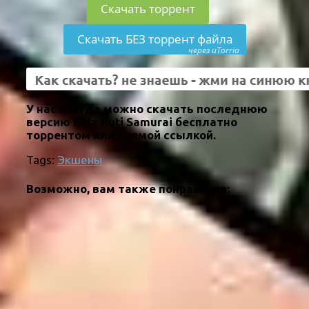
Скачать торрент
Скачать БЕЗ торрент файла
через uTorria
У нас всегда можно скачать последнюю
версию Fida Puti Samurai бесплатно
торрентом или прямой ссылкой.
Tags:
Экшены
Возможно, вам также понравится: