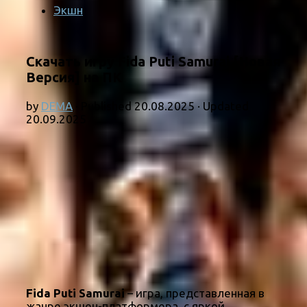
Экшн
Скачать игру Fida Puti Samurai [Новая
Версия] на ПК
by
DEMA
· Published
20.08.2025
· Updated
20.09.2025
Fida Puti Samurai
– игра, представленная в
жанре экшен-платформера, с яркой