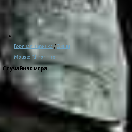
Горячая новинка
/
Экшн
Mouse: P.I. for Hire
Случайная игра