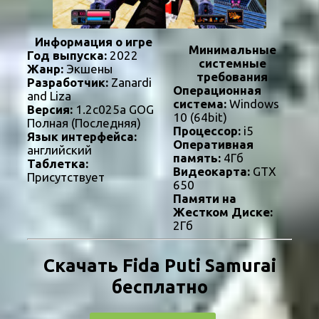
Информация о игре
Минимальные
Год выпуска:
2022
системные
Жанр:
Экшены
требования
Разработчик:
Zanardi
Операционная
and Liza
система:
Windows
Версия:
1.2c025a GOG
10 (64bit)
Полная (Последняя)
Процессор:
i5
Язык интерфейса:
Оперативная
английский
память:
4Гб
Таблетка:
Видеокарта:
GTX
Присутствует
650
Памяти на
Жестком Диске:
2Гб
Скачать Fida Puti Samurai
бесплатно