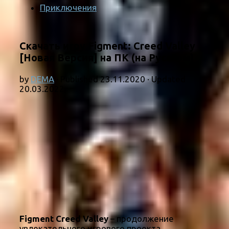
Приключения
Скачать игру Figment: Creed Valley
[Новая Версия] на ПК (на Русском)
by
DEMA
· Published
23.11.2020
· Updated
20.03.2022
Figment Creed Valley
– продолжение
увлекательного игрового проекта,