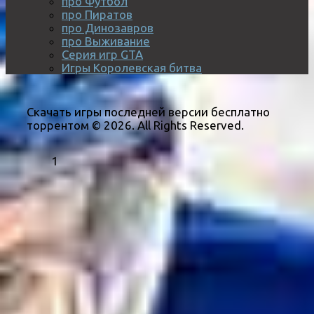
про Футбол
про Пиратов
про Динозавров
про Выживание
Серия игр GTA
Игры Королевская битва
Скачать игры последней версии бесплатно
торрентом © 2026. All Rights Reserved.
1