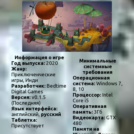
Информация о игре
Минимальные
Год выпуска:
2020
системные
Жанр:
требования
Приключенческие
Операционная
игры, Инди
система:
Windows 7,
Разработчик:
Bedtime
8, 10
Digital Games
Процессор:
Intel
Версия:
v0.1.5
Core i5
(Последняя)
Оперативная
Язык интерфейса:
память:
3Гб
английский,
русский
Видеокарта:
GTX
Таблетка:
480
Присутствует
Памяти на