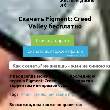
Жестком Диске:
3Гб
Скачать Figment: Creed
Valley бесплатно
Скачать торрент
Скачать БЕЗ торрент файла
через uTorria
У нас всегда можно скачать последнюю
версию Figment: Creed Valley бесплатно
торрентом или прямой ссылкой.
Tags:
Инди
Приключенческие игры
Возможно, вам также понравится: