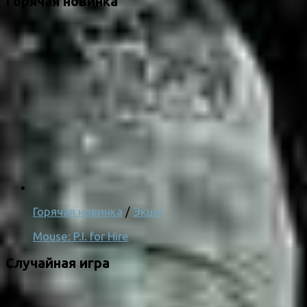
Горячая новинка
Горячая новинка
/
Экшн
Mouse: P.I. for Hire
Случайная игра