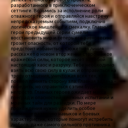
разработанного в приключенческом
сеттинге. Возьмись за исполнение роли
отважного героя и отправляйся навстречу
непредсказуемым событиям, подключив
логическое мышление и смекалку. Главные
герои предыдущей серии сумели
восстановить мир и теперь его равновесию
грозит опасность, от которой тебе и
предстоит избавиться. Сюжетная линия
расскажет о новом вторжении сторонников
вражеской силы, которое несёт за собой
настоящий хаос и разруху. Тебе необходимо
взять всю свою силу в кулак и отправиться на
тропу отмщения, уничтожая всех тех, кто
посмел принять сторону зла. Главная задача –
победить, но справиться с этим будет очень
непросто. Главных героев ожидает масса
преград и опасностей, сложных испытаний и
мрачных тайн для разгадки. По мере
прохождения нужно уделить особое
внимание развитию навыков и боевых
характеристик, которые помогут истребить
любого, даже самого сильного противника.