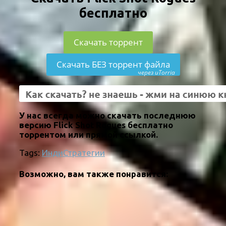
бесплатно
Скачать торрент
Скачать БЕЗ торрент файла
через uTorria
У нас всегда можно скачать последнюю
версию Flick Shot Rogues бесплатно
торрентом или прямой ссылкой.
Tags:
Инди
Стратегии
Возможно, вам также понравится: