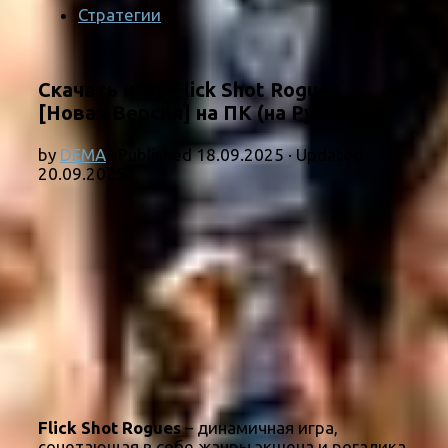
Стратегии
Скачать игру Flick Shot Rogues
[Новая Версия] на ПК (на Русском)
by
DEMA
· Published
18.09.2025
· Updated
20.09.2025
Flick Shot Rogues
– динамичная игра,
сочетающая в себе жанры экшена и рогалика,