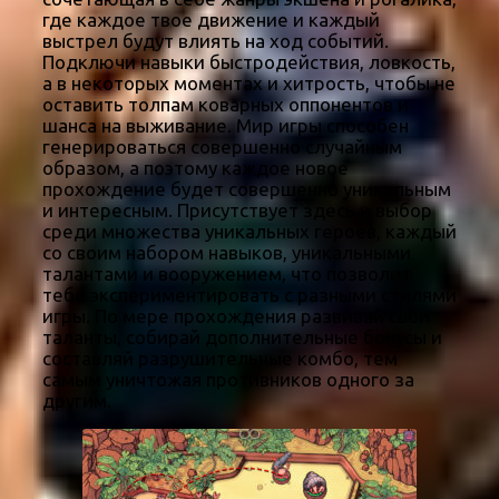
где каждое твое движение и каждый
выстрел будут влиять на ход событий.
Подключи навыки быстродействия, ловкость,
а в некоторых моментах и хитрость, чтобы не
оставить толпам коварных оппонентов и
шанса на выживание. Мир игры способен
генерироваться совершенно случайным
образом, а поэтому каждое новое
прохождение будет совершенно уникальным
и интересным. Присутствует здесь и выбор
среди множества уникальных героев, каждый
со своим набором навыков, уникальными
талантами и вооружением, что позволит
тебе экспериментировать с разными стилями
игры. По мере прохождения развивай свои
таланты, собирай дополнительные бонусы и
составляй разрушительные комбо, тем
самым уничтожая противников одного за
другим.