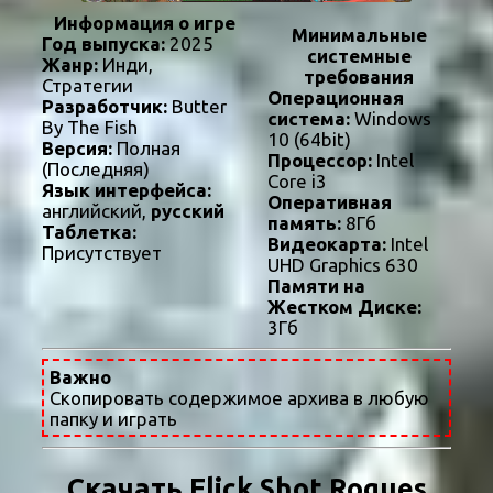
Информация о игре
Минимальные
Год выпуска:
2025
системные
Жанр:
Инди,
требования
Стратегии
Операционная
Разработчик:
Butter
система:
Windows
By The Fish
10 (64bit)
Версия:
Полная
Процессор:
Intel
(Последняя)
Core i3
Язык интерфейса:
Оперативная
английский,
русский
память:
8Гб
Таблетка:
Видеокарта:
Intel
Присутствует
UHD Graphics 630
Памяти на
Жестком Диске:
3Гб
Важно
Скопировать содержимое архива в любую
папку и играть
Скачать Flick Shot Rogues