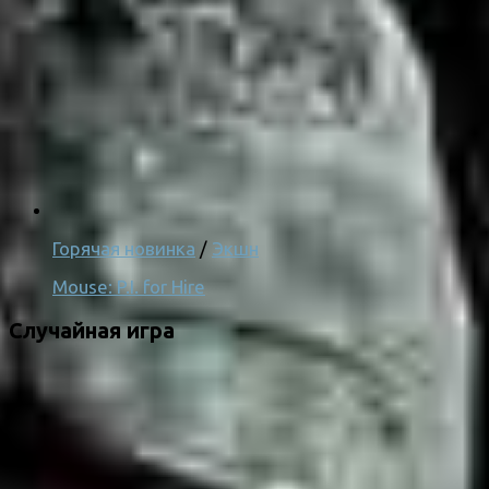
Горячая новинка
/
Экшн
Mouse: P.I. for Hire
Случайная игра