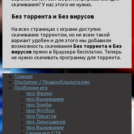
скачивания? У нас этого не нужно.
Без торрента и Без вирусов
На всех страницах с играми доступно
скачивание торрентом, но не всем такой
вариант удобен и для этого мы добавили
возможность скачивания
Без торрента и Без
вирусов
прямо в браузере бесплатно. Теперь
не нужно скачивать программу для торрента.
Главная
Disclaimer / Правообладателям
Подборки игр
про Ферму
про Выживание
про Зомби
про Футбол
про Пиратов
про Динозавров
про Выживание
Серия игр GTA