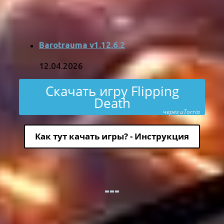
Barotrauma v1.12.6.2
12.04.2026
Скачать игру Flipping
Death
через uTorria
Как тут качать игры? - Инструкция