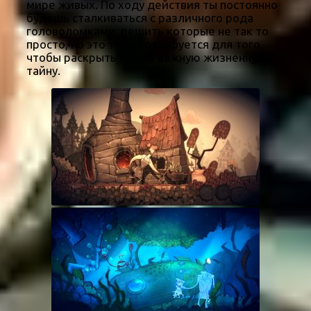
мире живых. По ходу действия ты постоянно
будешь сталкиваться с различного рода
головоломками, решить которые не так то
просто, но это тебе потребуется для того,
чтобы раскрыть самую важную жизненную
тайну.