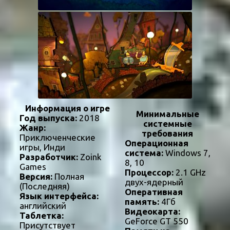
Информация о игре
Минимальные
Год выпуска:
2018
системные
Жанр:
требования
Приключенческие
Операционная
игры, Инди
система:
Windows 7,
Разработчик:
Zoink
8, 10
Games
Процессор:
2.1 GHz
Версия:
Полная
двух-ядерный
(Последняя)
Оперативная
Язык интерфейса:
память:
4Гб
английский
Видеокарта:
Таблетка:
GeForce GT 550
Присутствует