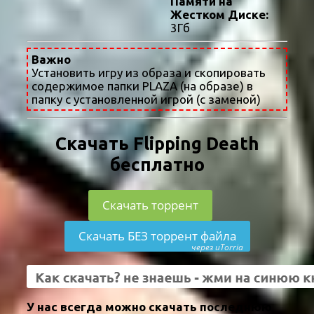
Памяти на
Жестком Диске:
3Гб
Важно
Установить игру из образа и скопировать
содержимое папки PLAZA (на образе) в
папку с установленной игрой (с заменой)
Скачать Flipping Death
бесплатно
Скачать торрент
Скачать БЕЗ торрент файла
через uTorria
У нас всегда можно скачать последнюю