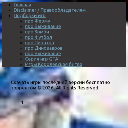
Главная
Disclaimer / Правообладателям
Подборки игр
про Ферму
про Выживание
про Зомби
про Футбол
про Пиратов
про Динозавров
про Выживание
Серия игр GTA
Игры Королевская битва
Скачать игры последней версии бесплатно
торрентом © 2026. All Rights Reserved.
1