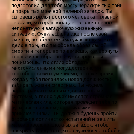
подготовил для тебя массу нераскрытых тайн
и покрытых мрачной пеленой загадок. Ты
сыграешь роль простого человека – главной
героини, которая попадает в совершенно
непонятную и загадочную жизненную
ситуацию. Очнулась она уже после свой
смерти, но облик ее был ужасающим. Все
дело в том, что ты обрела образ самой
смерти и теперь не понимаешь, как вернуть
свою жизнь обратно. Спустя время ты
понимаешь, что стала обладать
многочисленными могущественными
способностями и умениями, в то же время,
когда у тебя появилась новая должность:
забирать жизни смертных. Ты модель
перестраивать миры и двигать целые
системы, в твоих руках имеется огромная
магическая сила, которая проведет тебя по
пути, заполненному необычными
приключениями. Ты должна будешь пройти
огромное количество испытаний и решить
массу довольно сложных загадок, чтобы
раскрыть тайну того, что случилось с тобой в