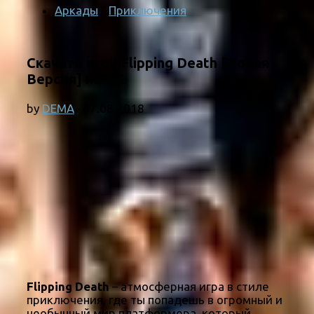
Аркады
/
Приключения
Скачать игру Flipping Death [Новая
Версия] на ПК
by
DEMA
·
07.08.2018
Flipping Death
– атмосферная игра в стиле
приключения, где ты попадешь в огромный и
необычный мир платформера, который