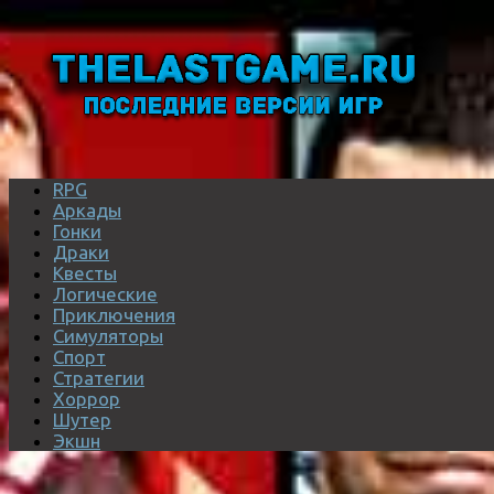
RPG
Аркады
Гонки
Драки
Квесты
Логические
Приключения
Симуляторы
Спорт
Стратегии
Хоррор
Шутер
Экшн