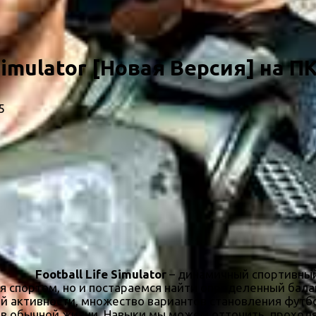
Simulator [Новая Версия] на П
5
Football Life Simulator
– динамичный спортивный
ся спортом, но и постараемся найти определенный бал
й активности, множество вариантов становления футбо
 в обычной жизни. Навыки мы можем отточить, проход