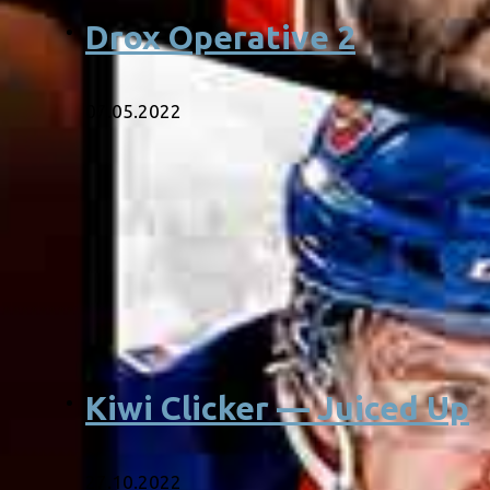
Drox Operative 2
07.05.2022
Kiwi Clicker — Juiced Up
27.10.2022