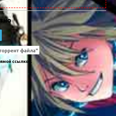
атно
рямой ссылкой.