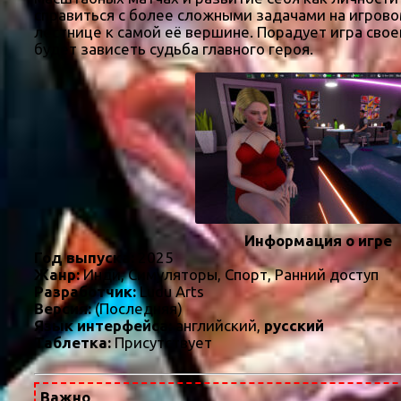
справиться с более сложными задачами на игрово
лестнице к самой её вершине. Порадует игра свое
будет зависеть судьба главного героя.
Информация о игре
Год выпуска:
2025
Жанр:
Инди, Симуляторы, Спорт, Ранний доступ
Разработчик:
Ludu Arts
Версия:
(Последняя)
Язык интерфейса:
английский,
русский
Таблетка:
Присутствует
Важно