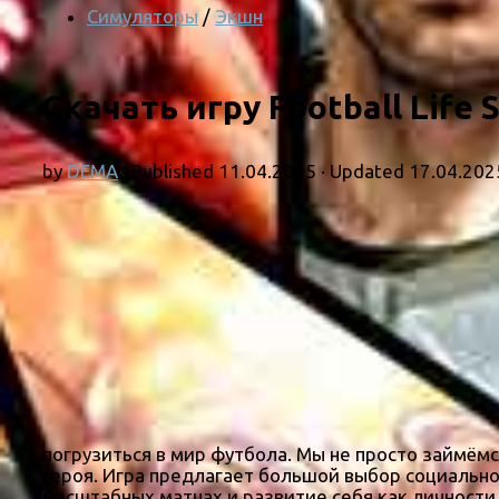
Симуляторы
/
Экшн
Скачать игру Football Life 
by
DEMA
· Published
11.04.2025
· Updated
17.04.202
погрузиться в мир футбола. Мы не просто займём
героя. Игра предлагает большой выбор социально
масштабных матчах и развитие себя как личности