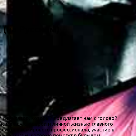
К (на Русском)
 симулятор, который предлагает нам с головой
анс между карьерой и личной жизнью главного
листа как мирового профессионала, участие в
я мини-игры, которые помогут в будущем