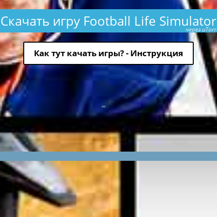
Скачать игру Football Life Simulator
через uTorr
Как тут качать игры? - Инструкция