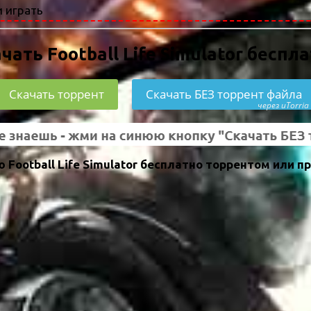
 играть
чать Football Life Simulator беспл
Скачать торрент
Скачать БЕЗ торрент файла
через uTorria
Football Life Simulator бесплатно торрентом или п