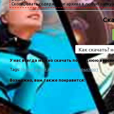
Скопировать содержимое архива в любую папку и
Ска
У нас всегда можно скачать последнюю версию 
Tags:
Инди
Ранний доступ
Симуляторы
спорт
Возможно, вам также понравится: