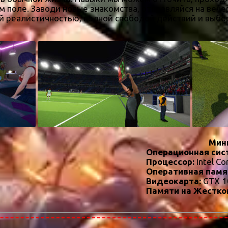
м поле. Заводи новые знакомства, отправляйся на веч
й реалистичностью, полной свободой действий и выбор
Мин
Операционная сис
Процессор:
Intel Co
Оперативная памя
Видеокарта:
GTX 1
Памяти на Жестко