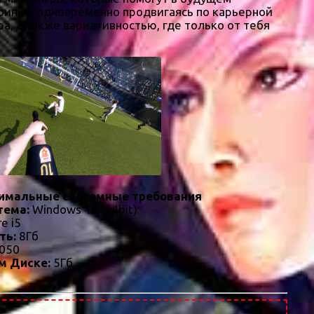
еринки, одновременно продвигаясь по карьерной
а, а также вариативностью, где только от тебя
имальные системные требования
тема:
Windows 10 (64bit)
re i5
ть:
8Гб
050
м Диске:
5Гб