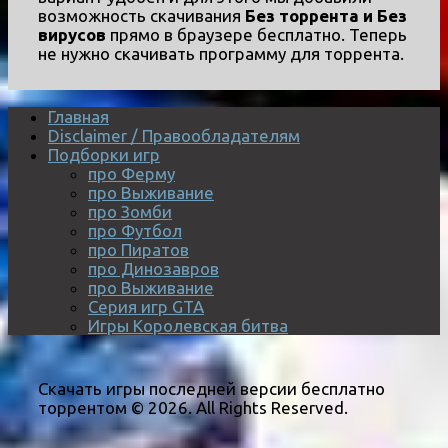
возможность скачивания
Без торрента и Без
вирусов
прямо в браузере бесплатно. Теперь
не нужно скачивать программу для торрента.
Главная
Disclaimer / Правообладателям
Подборки игр
про Ферму
про Выживание
про Зомби
про Футбол
про Пиратов
про Динозавров
про Выживание
Серия игр GTA
Игры Королевская битва
Скачать игры последней версии бесплатно
торрентом © 2026. All Rights Reserved.