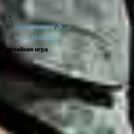
Горячая новинка
/
Экшн
Mouse: P.I. for Hire
Случайная игра