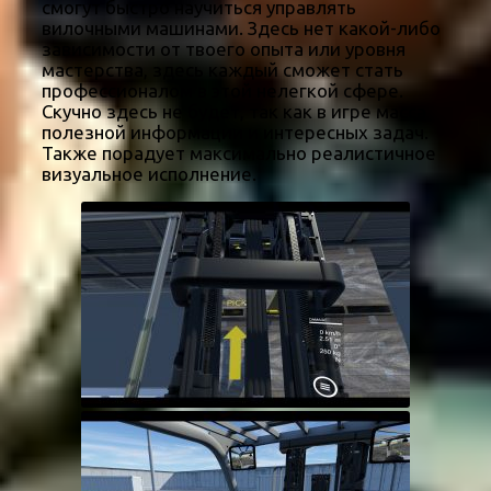
смогут быстро научиться управлять
вилочными машинами. Здесь нет какой-либо
зависимости от твоего опыта или уровня
мастерства, здесь каждый сможет стать
профессионалом в этой нелегкой сфере.
Скучно здесь не будет, так как в игре масса
полезной информации и интересных задач.
Также порадует максимально реалистичное
визуальное исполнение.