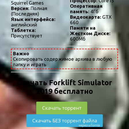
Процессор:
Core i5
Squirrel Games
Оперативная
Версия:
Полная
память:
4Гб
(Последняя)
Видеокарта:
GTX
Язык интерфейса:
660
английский
Памяти на
Таблетка:
Жестком Диске:
Присутствует
600Мб
Важно
Скопировать содержимое архива в любую
папку и играть
Скачать Forklift Simulator
2019 бесплатно
Скачать торрент
Скачать БЕЗ торрент файла
через uTorria