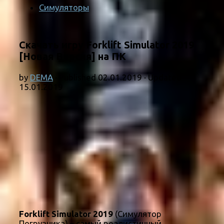
Симуляторы
Скачать игру Forklift Simulator 2019
[Новая Версия] на ПК
by
DEMA
· Published
02.01.2019
· Updated
15.01.2019
Forklift Simulator 2019
(Симулятор
Погрузчика) – самый реалистичный