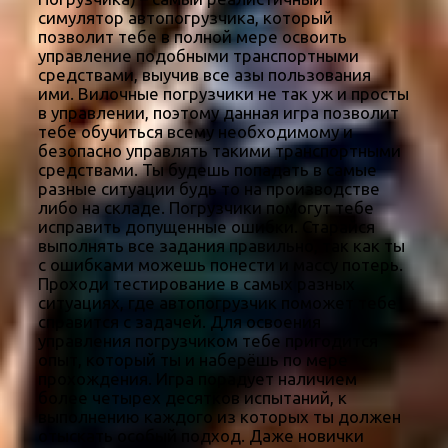
симулятор автопогрузчика, который
позволит тебе в полной мере освоить
управление подобными транспортными
средствами, выучив все азы пользования
ими. Вилочные погрузчики не так уж и просты
в управлении, поэтому данная игра позволит
тебе обучиться всему необходимому и
безопасно управлять такими транспортными
средствами. Ты будешь попадать в самые
разные ситуации будь то на производстве
либо на складе. Погрузчики помогут тебе
исправить допущенные ошибки. Старайся
выполнять все задания правильно, так как ты
с ошибками можешь понести и массу потерь.
Проходи тестирование в самых разных
ситуациях, где автопогрузчик поможет тебе
справится с задачей. Для освоения
управления погрузчиком тебе пригодится
опыт, который ты и наберёшь по мере
прохождения. Игра порадует наличием
более четырех десятков испытаний, к
выполнению каждого из которых ты должен
отыскать особый подход. Даже новички