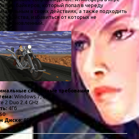
 банды байкеров, который попал в череду
мательным в своих действиях, а также подходить
и убийства, избавиться от которых не
й и обновленный.
имальные системные требования
тема:
Windows 7, 8, 10
re 2 Duo 2.4 GHz
ть:
4Гб
60
м Диске:
8Гб