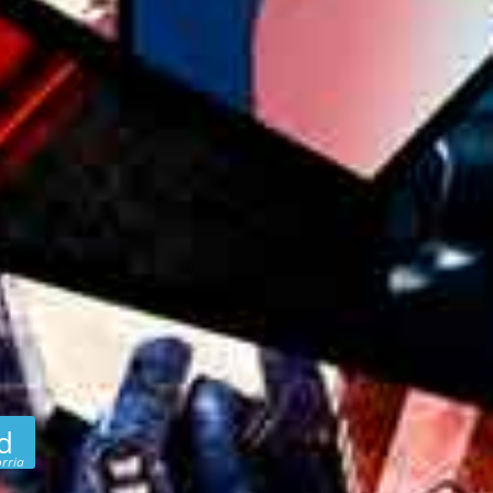
d
rria