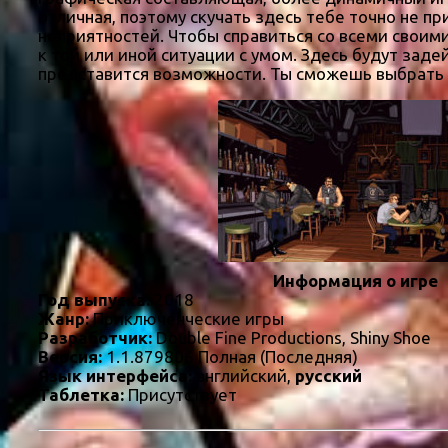
отличная, поэтому скучать здесь тебе точно не п
неприятностей. Чтобы справиться со всеми свои
к той или иной ситуации с умом. Здесь будут зад
представится возможности. Ты сможешь выбрать 
Информация о игре
Год выпуска:
2018
Жанр:
Приключенческие игры
Разработчик:
Double Fine Productions, Shiny Shoe
Версия:
1.1.879806 Полная (Последняя)
Язык интерфейса:
английский,
русский
Таблетка:
Присутствует