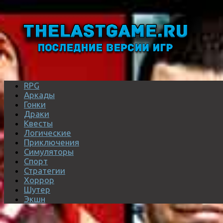
RPG
Аркады
Гонки
Драки
Квесты
Логические
Приключения
Симуляторы
Спорт
Стратегии
Хоррор
Шутер
Экшн