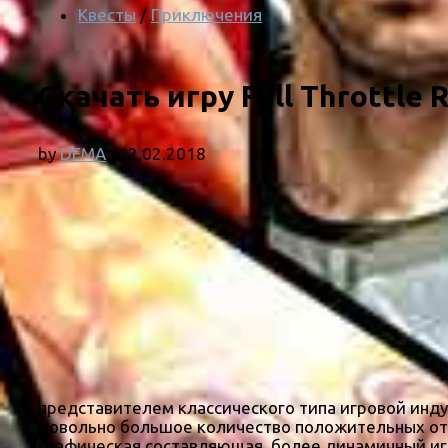
Квесты
/
Приключения
Скачать игру Full Throttle
by
DEMA
·
12.02.2018
представителем классического типа игровой индус
довольно большое количество положительных отзы
графическая составляющая, более динамичный иг