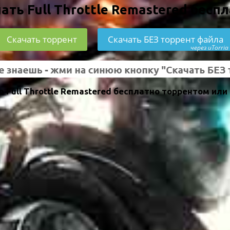
ать Full Throttle Remastered бесп
Скачать торрент
Скачать БЕЗ торрент файла
через uTorria
Full Throttle Remastered бесплатно торрентом или