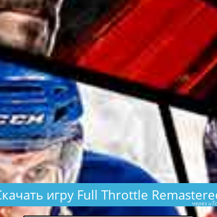
Скачать игру Full Throttle Remastere
через uTo