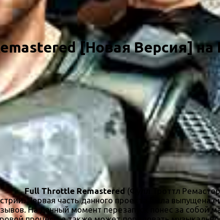
 Remastered [Новая Версия] на 
Full Throttle Remastered
(Фулл Троттл Ремастер)
трии. Первая часть данного проекта была выпущена ещ
вов. На данный момент перезапуск понес за собой ма
ровой процесс, а также может порадовать музыкально