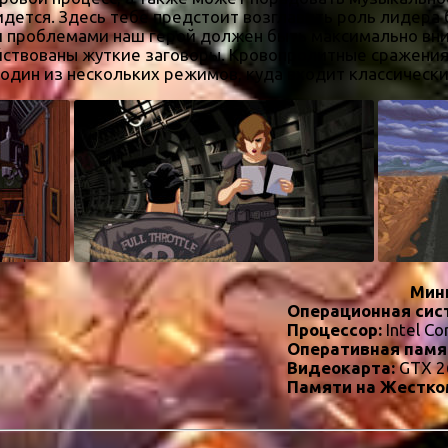
ридется. Здесь тебе предстоит возглавить роль лидера
ми проблемами наш герой должен быть максимально вни
ействованы жуткие заговоры. Кровопролитные сражения 
один из нескольких режимов, куда входит классически
Мин
Операционная сис
Процессор:
Intel Co
Оперативная памя
Видеокарта:
GTX 2
Памяти на Жестко