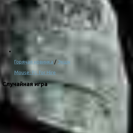
Горячая новинка
/
Экшн
Mouse: P.I. for Hire
Случайная игра