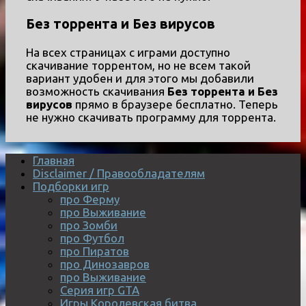
Без торрента и Без вирусов
На всех страницах с играми доступно
скачивание торрентом, но не всем такой
вариант удобен и для этого мы добавили
возможность скачивания
Без торрента и Без
вирусов
прямо в браузере бесплатно. Теперь
не нужно скачивать программу для торрента.
Главная
Disclaimer / Правообладателям
Подборки игр
про Ферму
про Выживание
про Зомби
про Футбол
про Пиратов
про Динозавров
про Выживание
Серия игр GTA
Игры Королевская битва