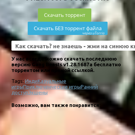
Скачать торрент
Скачать БЕЗ торрент файла
через uTorria
У нас всегда можно скачать последнюю
версию Gang Beasts v1.28.1687a бесплатно
торрентом или прямой ссылкой.
Tags:
Инди
Казуальные
игры
Приключенческие игры
Ранний
доступ
Экшены
Возможно, вам также понравится: