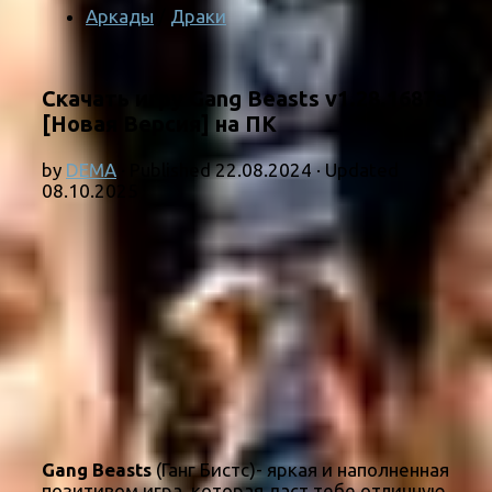
Аркады
/
Драки
Скачать игру Gang Beasts v1.28.1687a
[Новая Версия] на ПК
by
DEMA
· Published
22.08.2024
· Updated
08.10.2025
Gang Beasts
(Ганг Бистс)- яркая и наполненная
позитивом игра, которая даст тебе отличную