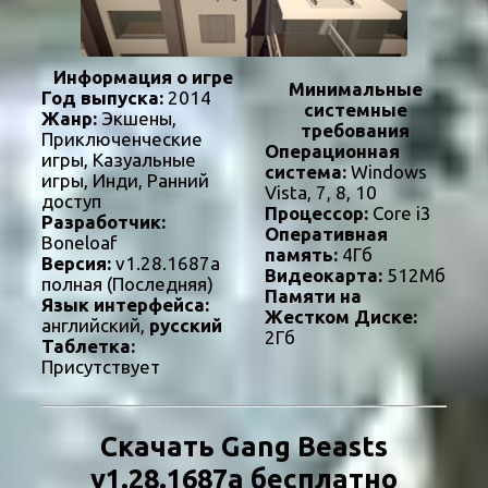
Информация о игре
Минимальные
Год выпуска:
2014
системные
Жанр:
Экшены,
требования
Приключенческие
Операционная
игры, Казуальные
система:
Windows
игры, Инди, Ранний
Vista, 7, 8, 10
доступ
Процессор:
Core i3
Разработчик:
Оперативная
Boneloaf
память:
4Гб
Версия:
v1.28.1687a
Видеокарта:
512Мб
полная (Последняя)
Памяти на
Язык интерфейса:
Жестком Диске:
английский,
русский
2Гб
Таблетка:
Присутствует
Скачать Gang Beasts
v1.28.1687a бесплатно