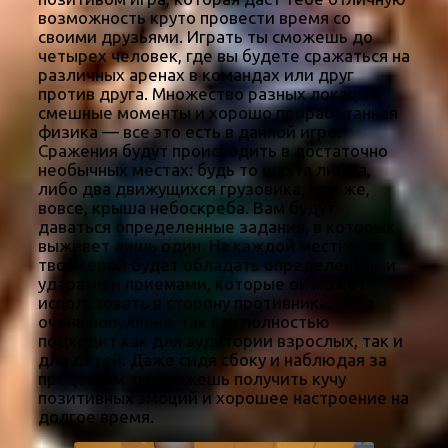
возможность круто провести время со
своими друзьями. Играть ты сможешь до
четырех человек, где вы будете сражаться на
различных аренах в командах или друг
против друга. Множество разных локаций,
смешные моменты и хорошо проработанная
физика — все это есть в данной игре.
Сражения будут происходить в достаточно
необычных местах: будь то шахта лифта,
либо два движущихся грузовика, или же,
вовсе, крыша небоскреба. Вам будут
даваться определенные задания, в которых
выживет лишь один. На каждой местности
твой герой будет обладать определенными
ударами и приемами, которые он может
использовать в сторону противника. Игра
очень популярна, так как полностью
подходит как для аудитории взрослых, так и
для детей. Даже сидя сбоку и наблюдая за
процессом ты сможешь получить кучу
позитивных эмоций и хорошее настроение на
долгое время.