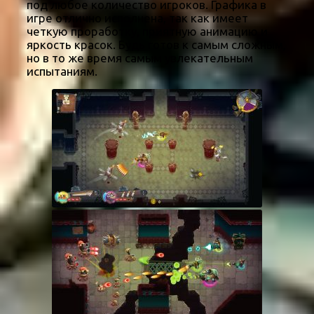
под любое количество игроков. Графика в
игре отлично исполнена, так как имеет
четкую проработку, приятную анимацию и
яркость красок. Будь готов к самым сложным,
но в то же время самым увлекательным
испытаниям.