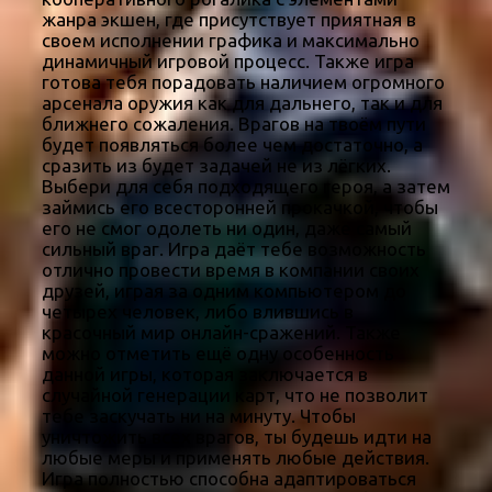
жанра экшен, где присутствует приятная в
своем исполнении графика и максимально
динамичный игровой процесс. Также игра
готова тебя порадовать наличием огромного
арсенала оружия как для дальнего, так и для
ближнего сожаления. Врагов на твоём пути
будет появляться более чем достаточно, а
сразить из будет задачей не из лёгких.
Выбери для себя подходящего героя, а затем
займись его всесторонней прокачкой, чтобы
его не смог одолеть ни один, даже самый
сильный враг. Игра даёт тебе возможность
отлично провести время в компании своих
друзей, играя за одним компьютером до
четырех человек, либо влившись в
красочный мир онлайн-сражений. Также
можно отметить ещё одну особенность
данной игры, которая заключается в
случайной генерации карт, что не позволит
тебе заскучать ни на минуту. Чтобы
уничтожить всех врагов, ты будешь идти на
любые меры и применять любые действия.
Игра полностью способна адаптироваться