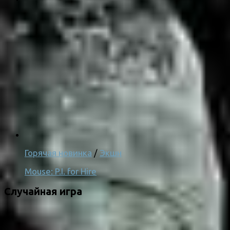
Горячая новинка
/
Экшн
Mouse: P.I. for Hire
Случайная игра