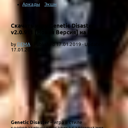
Аркады
/
Экшн
Скачать игру Genetic Disaster
v2.0.911 [Новая Версия] на ПК
by
DEMA
· Published
17.01.2019
· Updated
17.01.2019
Genetic Disaster
– игра в стиле
кооперативного рогалика с элементами