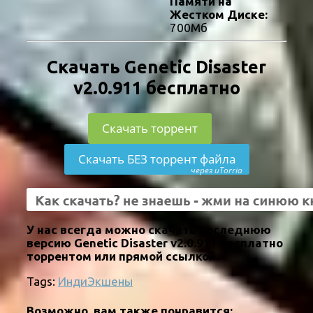
Памяти на
Жестком Диске:
700Мб
Скачать Genetic Disaster
v2.0.911 бесплатно
Скачать торрент
Скачать БЕЗ торрент файла
через uTorria
У нас всегда можно скачать последнюю
версию Genetic Disaster v2.0.911 бесплатно
торрентом или прямой ссылкой.
Tags:
Инди
Экшены
Возможно, вам также понравится: