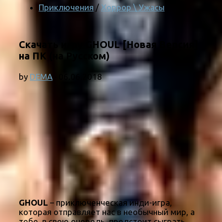
Приключения
/
Хоррор \ Ужасы
Скачать игру GHOUL [Новая Версия]
на ПК (на Русском)
by
DEMA
·
06.06.2018
GHOUL
– приключенческая инди-игра,
которая отправляет нас в необычный мир, а
тебе, в свою очередь, предстоит сыграть