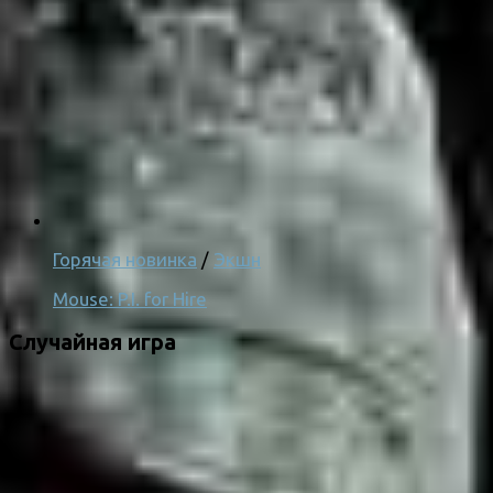
Горячая новинка
/
Экшн
Mouse: P.I. for Hire
Случайная игра