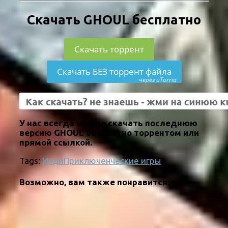
Скачать GHOUL бесплатно
Скачать торрент
Скачать БЕЗ торрент файла
через uTorria
У нас всегда можно скачать последнюю
версию GHOUL бесплатно торрентом или
прямой ссылкой.
Tags:
Инди
Приключенческие игры
Возможно, вам также понравится: