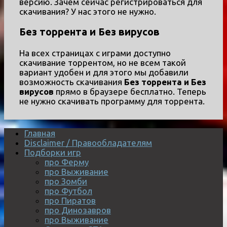
версию. Зачем сейчас регистрироваться для
скачивания? У нас этого не нужно.
Без торрента и Без вирусов
На всех страницах с играми доступно
скачивание торрентом, но не всем такой
вариант удобен и для этого мы добавили
возможность скачивания
Без торрента и Без
вирусов
прямо в браузере бесплатно. Теперь
не нужно скачивать программу для торрента.
Главная
Disclaimer / Правообладателям
Подборки игр
про Ферму
про Выживание
про Зомби
про Футбол
про Пиратов
про Динозавров
про Выживание