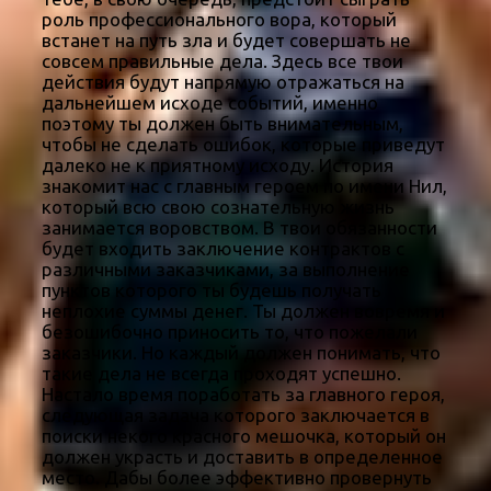
роль профессионального вора, который
встанет на путь зла и будет совершать не
совсем правильные дела. Здесь все твои
действия будут напрямую отражаться на
дальнейшем исходе событий, именно
поэтому ты должен быть внимательным,
чтобы не сделать ошибок, которые приведут
далеко не к приятному исходу. История
знакомит нас с главным героем по имени Нил,
который всю свою сознательную жизнь
занимается воровством. В твои обязанности
будет входить заключение контрактов с
различными заказчиками, за выполнение
пунктов которого ты будешь получать
неплохие суммы денег. Ты должен вовремя и
безошибочно приносить то, что пожелали
заказчики. Но каждый должен понимать, что
такие дела не всегда проходят успешно.
Настало время поработать за главного героя,
следующая задача которого заключается в
поиски некого красного мешочка, который он
должен украсть и доставить в определенное
место. Дабы более эффективно провернуть