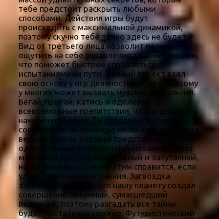
тебе предстоит раскрыть любыми
способами. Действия игры будут
происходить с максимальной динамикой,
поэтому скучно тебе точно здесь не будет.
Вид от третьего лица позволит полноценно
ощутить на себе управление главным героем,
что поможет быстрее справляться с
испытаниями на пути. Данный проект взял
свою основу у игр девяностых годов, поэтому
у многих может вызвать чувство ностальгии.
Бегай, прыгай, катись и одолевай
всевозможные препятствия, чтобы дойти к
намеченной цели. Ты попадешь в новую,
совершенно не похожую ни на одну из планет
версию земли, которая представляет собой
один цельный и габаритный механизм. Этот
механизм достаточно сложный и запутанный,
но ты сможешь со всем этим справится, если
улучшишь навыки и умения. Загвоздка
заключается в том, что нашу планету создал
совершенно безумный, сумасшедший
персонаж, поэтому разгадать все тайны
будет достаточно сложно. Футуристический