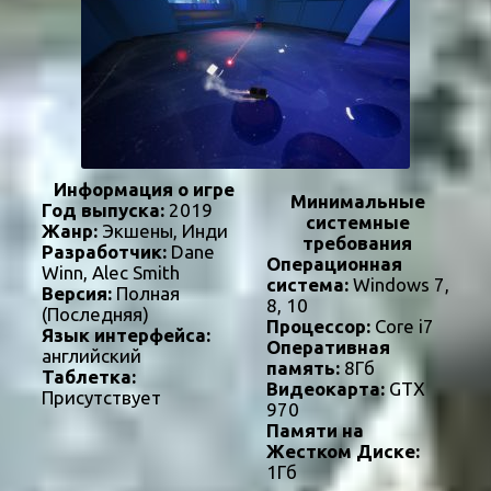
Информация о игре
Минимальные
Год выпуска:
2019
системные
Жанр:
Экшены, Инди
требования
Разработчик:
Dane
Операционная
Winn, Alec Smith
система:
Windows 7,
Версия:
Полная
8, 10
(Последняя)
Процессор:
Core i7
Язык интерфейса:
Оперативная
английский
память:
8Гб
Таблетка:
Видеокарта:
GTX
Присутствует
970
Памяти на
Жестком Диске:
1Гб