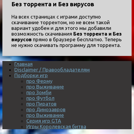
Без торрента и Без вирусов
На всех страницах с играми доступно
скачивание торрентом, но не всем такой
вариант удобен и для этого мы добавили
возможность скачивания
Без торрента и Без
вирусов
прямо в браузере бесплатно. Теперь
не нужно скачивать программу для торрента.
Главная
Disclaimer / Правообладателям
Подборки игр
про Ферму
про Выживание
про Зомби
про Футбол
про Пиратов
про Динозавров
про Выживание
Серия игр GTA
Игры Королевская битва