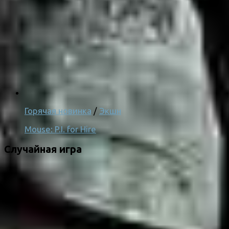
Горячая новинка
/
Экшн
Mouse: P.I. for Hire
Случайная игра