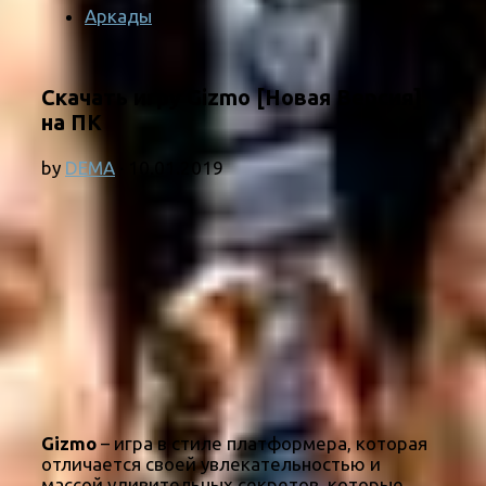
Аркады
Скачать игру Gizmo [Новая Версия]
на ПК
by
DEMA
·
10.01.2019
Gizmo
– игра в стиле платформера, которая
отличается своей увлекательностью и
массой удивительных секретов, которые