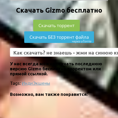
Скачать Gizmo бесплатно
Скачать торрент
Скачать БЕЗ торрент файла
через uTorria
У нас всегда можно скачать последнюю
версию Gizmo бесплатно торрентом или
прямой ссылкой.
Tags:
Инди
Экшены
Возможно, вам также понравится: