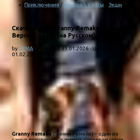
Приключения
/
Хоррор \ Ужасы
/
Экшн
Скачать игру Granny Remake [Новая
Версия] на ПК (на Русском)
by
DEMA
· Published
31.01.2026
· Updated
01.02.2026
Granny Remake
(Гренни Ремейк) – один из
самых популярных и жутких хорроров готов