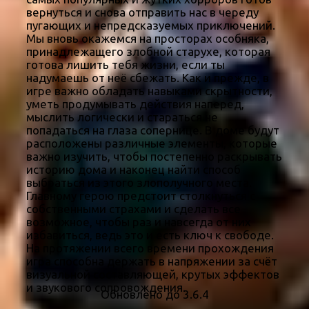
вернуться и снова отправить нас в череду
пугающих и непредсказуемых приключений.
Мы вновь окажемся на просторах особняка,
принадлежащего злобной старухе, которая
готова лишить тебя жизни, если ты
надумаешь от неё сбежать. Как и прежде, в
игре важно обладать навыками скрытности,
уметь продумывать действия наперед,
мыслить логически и стараться не
попадаться на глаза сопернице. В доме будут
расположены различные элементы, которые
важно изучить, чтобы постепенно раскрывать
историю дома и наконец найти способ
выбраться из этого злополучного места.
Главному герою предстоит столкнуться с
собственными страхами и сделать все
возможное, чтобы раз и навсегда от них
избавиться, ведь это и есть ключ к свободе.
На протяжении всего времени прохождения
игра способна держать в напряжении за счёт
визуальной составляющей, крутых эффектов
и звукового сопровождения.
Обновлено до 3.6.4