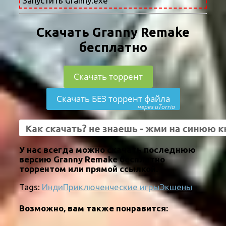
Запустить Granny.exe
Скачать Granny Remake
бесплатно
Скачать торрент
Скачать БЕЗ торрент файла
через uTorria
У нас всегда можно скачать последнюю
версию Granny Remake бесплатно
торрентом или прямой ссылкой.
Tags:
Инди
Приключенческие игры
Экшены
Возможно, вам также понравится: