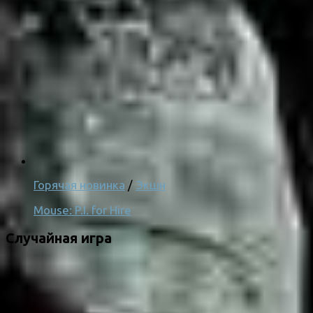
Горячая новинка
/
Экшн
Mouse: P.I. for Hire
Случайная игра