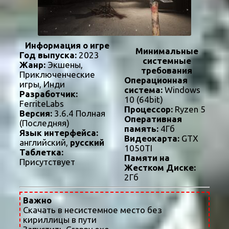
Информация о игре
Минимальные
Год выпуска:
2023
системные
Жанр:
Экшены,
требования
Приключенческие
Операционная
игры, Инди
система:
Windows
Разработчик:
10 (64bit)
FerriteLabs
Процессор:
Ryzen 5
Версия:
3.6.4 Полная
Оперативная
(Последняя)
память:
4Гб
Язык интерфейса:
Видеокарта:
GTX
английский,
русский
1050TI
Таблетка:
Памяти на
Присутствует
Жестком Диске:
2Гб
Важно
Скачать в несистемное место без
кириллицы в пути