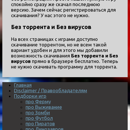
спокойно сразу же скачал последнюю
версию. Зачем сейчас регистрироваться для
скачивания? У нас этого не нужно.
Без торрента и Без вирусов
На всех страницах с играми доступно
скачивание торрентом, но не всем такой
вариант удобен и для этого мы добавили
возможность скачивания
Без торрента и Без
вирусов
прямо в браузере бесплатно. Теперь
не нужно скачивать программу для торрента.
Главная
Disclaimer / Правообладателям
Подборки игр
про Ферму
про Выживание
про Зомби
про Футбол
про Пиратов
про Динозавров