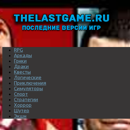
RPG
Аркады
Гонки
Драки
Квесты
Логические
Приключения
Симуляторы
Спорт
Стратегии
Хоррор
Шутер
Экшн