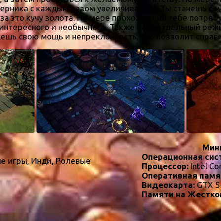
оперника с каждым разом увеличивается. Ты станешь са
я за это кучу золота. По мере прохождения тебе потр
 интересного и необычного. Также есть отдельный реж
жешь свою мощь и непреклонность, что позволит справи
Мин
Операционная сис
е игры, Инди, Ролевые
Процессор:
Intel Co
Оперативная памя
Видеокарта:
GTX 5
Памяти на Жестко