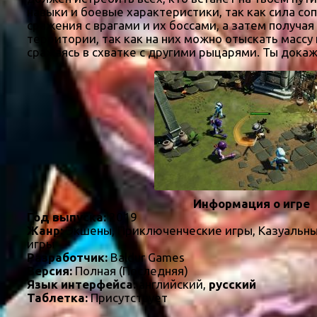
навыки и боевые характеристики, так как сила с
сражения с врагами и их боссами, а затем получа
территории, так как на них можно отыскать массу
сражаясь в схватке с другими рыцарями. Ты дока
Информация о игре
Год выпуска:
2019
Жанр:
Экшены, Приключенческие игры, Казуальны
игры
Разработчик:
Baldur Games
Версия:
Полная (Последняя)
Язык интерфейса:
английский,
русский
Таблетка:
Присутствует