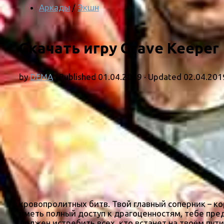
Аркады
/
Экшн
Скачать игру Grave Keeper 
by
DEMA
· Published
01.04.2019
· Updated
02.04.201
кровопролитных битв. Твой главный соперник – ко
иметь полный доступ к драгоценностям, тебе пре
должен истребить всех, кто встанет на твоём пут