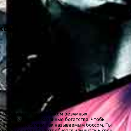
ском)
предстоит стать участником безумных
 лет охраняет несказанные богатства. Чтобы
 а затем и с самим так называемым боссом. Ты
 прохождения тебе потребуется улучшать ь свои