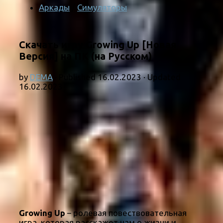
Аркады
/
Симуляторы
Скачать игру Growing Up [Новая
Версия] на ПК (на Русском)
by
DEMA
· Published
16.02.2023
· Updated
16.02.2023
Growing Up
– ролевая повествовательная
игра, которая расскажет нам о жизни и