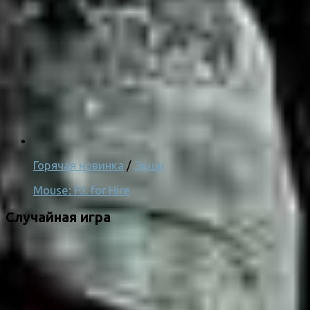
Горячая новинка
/
Экшн
Mouse: P.I. for Hire
Случайная игра