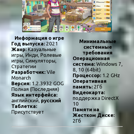
Информация о игре
Минимальные
Год выпуска:
2021
системные
Жанр:
Казуальные
требования
игры, Инди, Ролевые
Операционная
игры, Симуляторы,
система:
Windows 7,
Стратегии
8, 10 (64bit)
Разработчик:
Vile
Процессор:
1.2 GHz
Monarch
Оперативная
Версия:
1.2.3932 GOG
память:
2Гб
Полная (Последняя)
Видеокарта:
Язык интерфейса:
поддержка DirectX
английский,
русский
10
Таблетка:
Памяти на
Присутствует
Жестком Диске:
2Гб