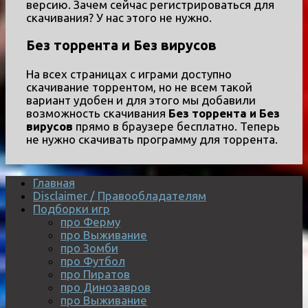
версию. Зачем сейчас регистрироваться для
скачивания? У нас этого не нужно.
Без торрента и Без вирусов
На всех страницах с играми доступно
скачивание торрентом, но не всем такой
вариант удобен и для этого мы добавили
возможность скачивания
Без торрента и Без
вирусов
прямо в браузере бесплатно. Теперь
не нужно скачивать программу для торрента.
Главная
Disclaimer / Правообладателям
Подборки игр
про Ферму
про Выживание
про Зомби
про Футбол
про Пиратов
про Динозавров
про Выживание