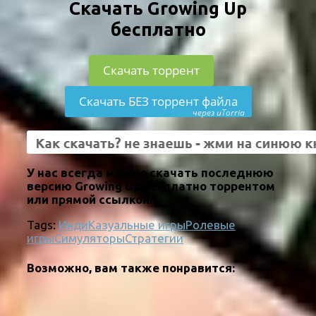
Скачать Growing Up
бесплатно
Скачать торрент
Скачать БЕЗ торрент файла
через uTorria
У нас всегда можно скачать последнюю
версию Growing Up бесплатно торрентом
или прямой ссылкой.
Tags:
Инди
Казуальные игры
Ролевые
игры
Симуляторы
Стратегии
Возможно, вам также понравится: