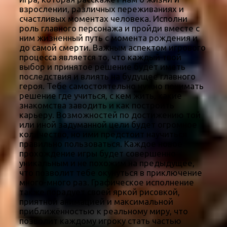
взрослении, различных переживаниях и
счастливых моментах человека. Исполни
роль главного персонажа и пройди вместе с
ним жизненный путь с момента рождения и
до самой смерти. Важным аспектом игрового
процесса является то, что каждый твой
выбор и принятое решение будет иметь
последствия и влиять на будущее главного
героя. Тебе самостоятельно нужно понимать
решение где учиться, с кем жить, какие
знакомства заводить и как построить
карьеру. Возможностей по достижению той
или иной задуманной цели будет огромное
количество, но ими предстоит научиться
правильно пользоваться. Каждое новое
прохождение игры будет совершенно
уникальным и не похожим на предыдущее,
что позволит тебе окунуться в приключение
много-много раз. Графическое исполнение
также порадует своей яркой рисовкой,
приятной анимацией и максимальной
приближённостью к реальному миру, что
позволит каждому игроку стать частью