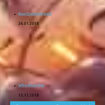
Run!ZombieFood!
26.01.2018
Who Must Die
13.11.2018