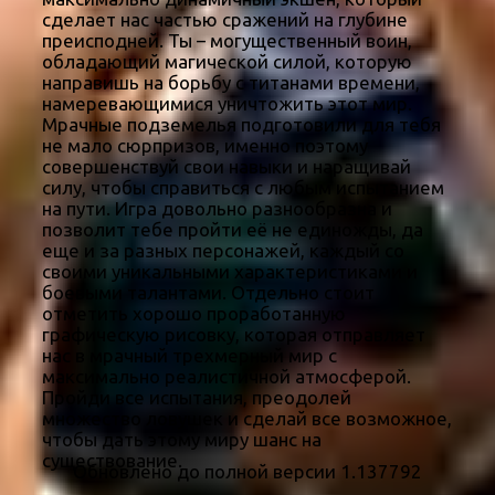
сделает нас частью сражений на глубине
преисподней. Ты – могущественный воин,
обладающий магической силой, которую
направишь на борьбу с титанами времени,
намеревающимися уничтожить этот мир.
Мрачные подземелья подготовили для тебя
не мало сюрпризов, именно поэтому
совершенствуй свои навыки и наращивай
силу, чтобы справиться с любым испытанием
на пути. Игра довольно разнообразна и
позволит тебе пройти её не единожды, да
еще и за разных персонажей, каждый со
своими уникальными характеристиками и
боевыми талантами. Отдельно стоит
отметить хорошо проработанную
графическую рисовку, которая отправляет
нас в мрачный трехмерный мир с
максимально реалистичной атмосферой.
Пройди все испытания, преодолей
множество ловушек и сделай все возможное,
чтобы дать этому миру шанс на
существование.
Обновлено до полной версии 1.137792