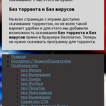
Без торрента и Без вирусов
На всех страницах с играми доступно
скачивание торрентом, но не всем такой
вариант удобен и для этого мы добавили
возможность скачивания
Без торрента и Без
вирусов
прямо в браузере бесплатно. Теперь
не нужно скачивать программу для торрента.
Главная
Disclaimer / Правообладателям
Подборки игр
про Ферму
про Выживание
про Зомби
про Футбол
про Пиратов
про Динозавров
про Выживание
Серия игр GTA
Игры Королевская битва