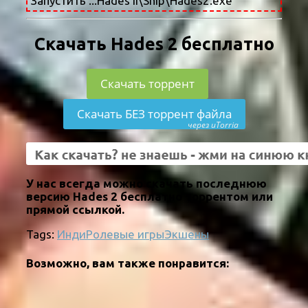
Запустить ...Hades II\Ship\Hades2.exe
Скачать Hades 2 бесплатно
Скачать торрент
Скачать БЕЗ торрент файла
через uTorria
У нас всегда можно скачать последнюю
версию Hades 2 бесплатно торрентом или
прямой ссылкой.
Tags:
Инди
Ролевые игры
Экшены
Возможно, вам также понравится: