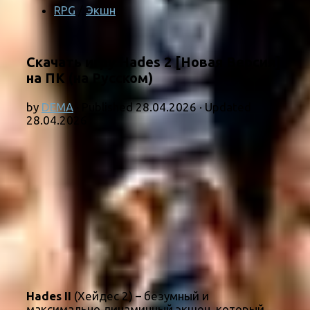
RPG
/
Экшн
Скачать игру Hades 2 [Новая Версия]
на ПК (на Русском)
by
DEMA
· Published
28.04.2026
· Updated
28.04.2026
Hades II
(Хейдес 2) – безумный и
максимально динамичный экшен, который