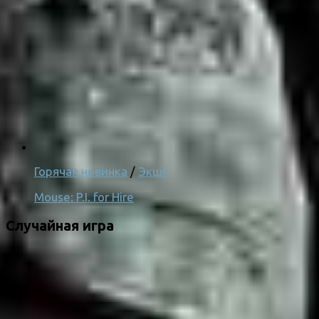
Горячая новинка
/
Экшн
Mouse: P.I. for Hire
Случайная игра