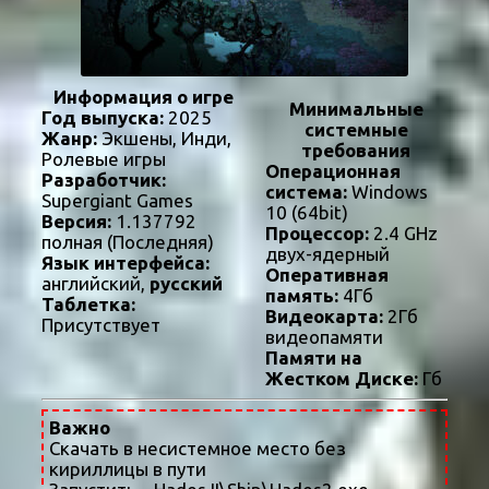
Информация о игре
Минимальные
Год выпуска:
2025
системные
Жанр:
Экшены, Инди,
требования
Ролевые игры
Операционная
Разработчик:
система:
Windows
Supergiant Games
10 (64bit)
Версия:
1.137792
Процессор:
2.4 GHz
полная (Последняя)
двух-ядерный
Язык интерфейса:
Оперативная
английский,
русский
память:
4Гб
Таблетка:
Видеокарта:
2Гб
Присутствует
видеопамяти
Памяти на
Жестком Диске:
Гб
Важно
Скачать в несистемное место без
кириллицы в пути