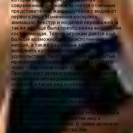
современный движок и является отличным
представителем жанра шутеров с видом от
первого лица. Изменения коснулись
анимации, текстур и моделей персонажей, а
также вообще была преображена визуальная
составляющая. Теперь игрокам даётся ещё
больше возможностей по исполнению
миссий, а также различные задания,
выполнять которые теперь одно
удовольствие. Ты отправишься в покрытый
мраком мир, спасение от гибели которого
ложится на плечи нашего главного героя.
Присутствует увлекательная линия сюжета,
наделённая неожиданными поворотами
событий, а также ряд особенностей, которые
позволят тебе влиять на ход истории. Ты
будешь постоянно вступать в кровожадные
схватки с соперниками, пытающимися
любыми способами одолеть тебя. Будь
внимательнее, чтобы не допустить ошибок в
своих действиях и не приветик мир к
тотальному уничтожению. В твоём арсенале
будет ряд орудия убийства, как