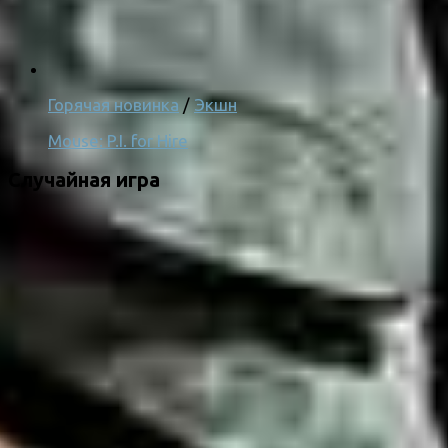
Горячая новинка
/
Экшн
Mouse: P.I. for Hire
Случайная игра