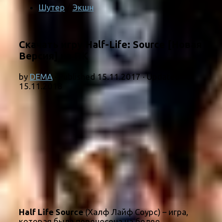
Шутер
/
Экшн
Скачать игру Half-Life: Source [Новая
Версия] на ПК
by
DEMA
· Published
15.11.2017
· Updated
15.11.2018
Half Life Source
(Халф Лайф Соурс) – игра,
которая была перенесена на более