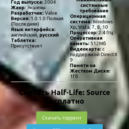
Год выпуска:
2004
системные
Жанр:
Экшены
требования
Разработчик:
Valve
Операционная
Версия:
1.0.1.0 Полная
система:
Windows
(Последняя)
Xp, Vista, 7, 8, 10
Язык интерфейса:
Процессор:
2.4 Ггц
английский,
русский
Оперативная
Таблетка:
память:
512Мб
Присутствует
Видеокарта:
с
поддержкой DirectX
9
Памяти на
Жестком Диске:
1Гб
Скачать Half-Life: Source
бесплатно
Скачать торрент