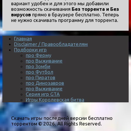
вариант удобен и для этого мы добавили
возможность скачивания
Без торрента и Без
вирусов
прямо в браузере бесплатно. Теперь
не нужно скачивать программу для торрента.
Главная
Disclaimer / Правообладателям
Подборки игр
про Ферму
про Выживание
про Зомби
про Футбол
про Пиратов
про Динозавров
про Выживание
Серия игр GTA
Игры Королевская битва
Скачать игры последней версии бесплатно
торрентом © 2026. All Rights Reserved.