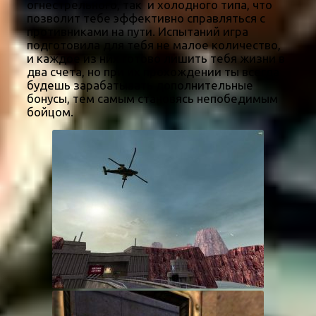
огнестрельного, так и холодного типа, что
позволит тебе эффективно справляться с
противниками на пути. Испытаний игра
подготовила для тебя не малое количество,
и каждое из них готово лишить тебя жизни в
два счета, но при их прохождении ты всегда
будешь зарабатывать дополнительные
бонусы, тем самым становясь непобедимым
бойцом.