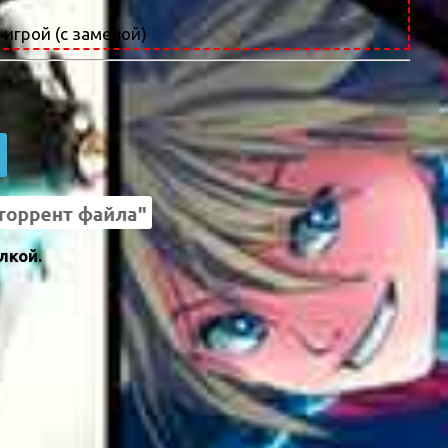
 игрой (с заменой)
лкой.