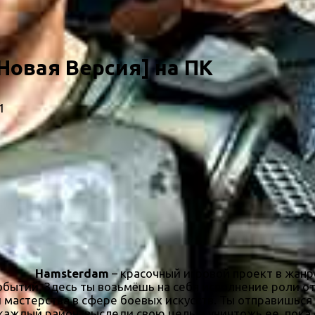
Новая Версия] на ПК
1
Hamsterdam
– красочный игровой проект в жанр
ытий. Здесь ты возьмёшь на себя исполнение роли от
мастерства в сфере боевых искусств. Ты отправишься
каждый район, выследи свою цель и уничтожь ее, пока 