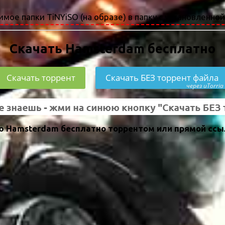
мое папки TiNYiSO (на образе) в папку с установленной
Скачать Hamsterdam бесплатно
Скачать торрент
Скачать БЕЗ торрент файла
через uTorria
ю Hamsterdam бесплатно торрентом или прямой ссы