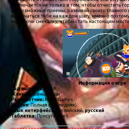
заключается не только в том, чтобы отчистить го
всевозможные приемы, развивай своего главного 
встречаться тебе на каждом шагу, именно поэтом
подключи смекалку, чтобы стать настоящим маст
Информация о игре
Год выпуска:
2019
Жанр:
Экшены, Инди
Разработчик:
Muse Games
Версия:
Полная (Последняя)
Язык интерфейса:
английский,
русский
Таблетка:
Присутствует