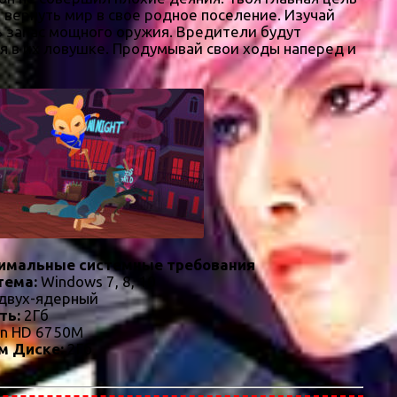
е вернуть мир в свое родное поселение. Изучай
ь запас мощного оружия. Вредители будут
я в их ловушке. Продумывай свои ходы наперед и
имальные системные требования
тема:
Windows 7, 8, 10
двух-ядерный
ть:
2Гб
n HD 6750M
м Диске:
2Гб