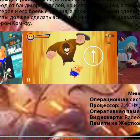
род от банды вредителей, но и спасти дедушку, а такж
героя и его боевые умения, а также не забывай сделат
у ты должен сделать все возможное, чтобы не оказатьс
ером Ком-фу.
Мин
Операционная сис
Процессор:
2.4GHz 
Оперативная памя
Видеокарта:
Radeo
Памяти на Жестко