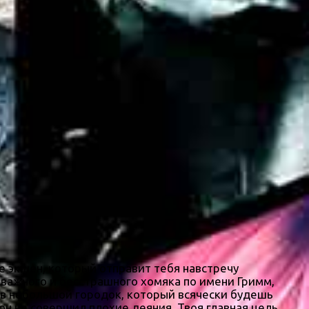
е экшен, который отправит тебя навстречу
важного и бесстрашного хомяка по имени Гримм,
 в небольшой городок, который всячески будешь
он не совершил плохие деяния. Твоя главная цель