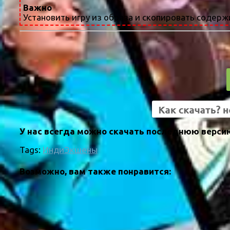
Важно
Установить игру из образа и скопировать содержи
У нас всегда можно скачать последнюю верси
Tags:
Инди
Экшены
Возможно, вам также понравится: