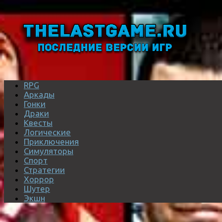
RPG
Аркады
Гонки
Драки
Квесты
Логические
Приключения
Симуляторы
Спорт
Стратегии
Хоррор
Шутер
Экшн