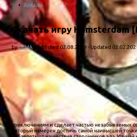
Аркады
Скачать игру Hamsterdam [
by
DEMA
· Published
02.08.2019
· Updated
02.02.202
приключениям и сделает частью незабываемых соб
который намерен достичь самой наивысшей точки 
избавлять от нашествия сторонников зла. Изучай 