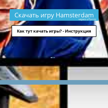
Скачать игру Hamsterdam
через uTorria
Как тут качать игры? - Инструкция