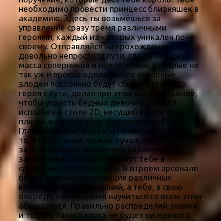
необходимо провести принцесс близняшек в
академию. Здесь ты возьмёшься за
управление сразу тремя различными
героями, каждый из которых уникален по-
своему. Отправляйся на прохождение
довольно непростого пути, где тебя ждёт
масса соперников и препятствий, которые не
так уж и просто одолеть. Все коварные
злодеи постоянно будут сбивать главного
героя с пути, делая при этом все возможное,
чтобы украсть бедных девочек. Проект
исполнен в стиле 2D, несущий в себе все
плюсы жанра экшена с элементами РПГ.
Главный акцент разработчики поставили на
то, чтобы ты как можно лучше изучил и
затем научился применять различные
заклинания, которые помогут тебе в
сражении с противником. В втроем арсенале
будет огромная коллекция различных
комбинаций и заклинаний, а тебе, в свою
очередь, необходимо научиться со всем этим
обращаться. Правильно распределяй знания
и тогда у твоего врага не будет ни единого