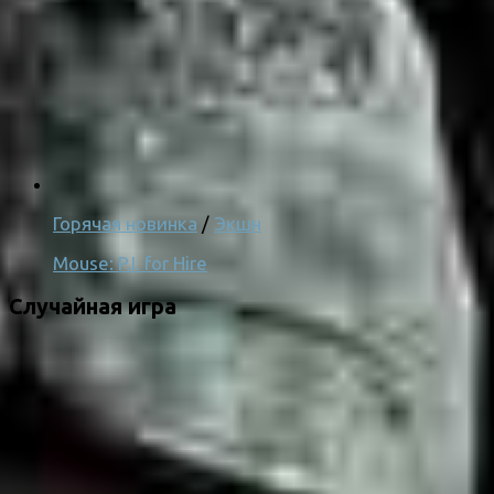
Горячая новинка
/
Экшн
Mouse: P.I. for Hire
Случайная игра