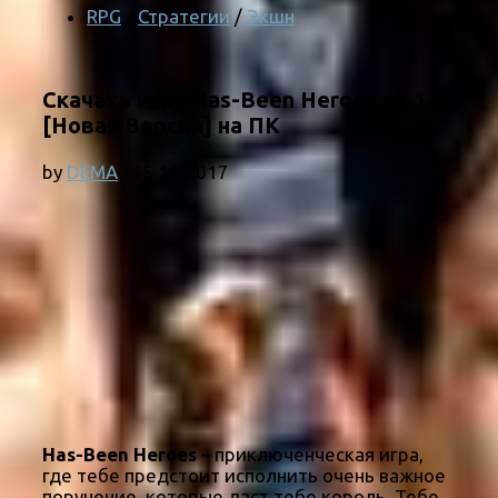
RPG
/
Стратегии
/
Экшн
Скачать игру Has-Been Heroes v1.1.0
[Новая Версия] на ПК
by
DEMA
·
15.11.2017
Has-Been Heroes
– приключенческая игра,
где тебе предстоит исполнить очень важное
поручение, которые даст тебе король. Тебе