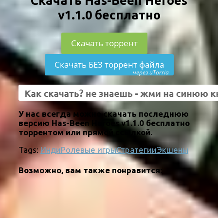
Скачать Has-Been Heroes
v1.1.0 бесплатно
Скачать торрент
Скачать БЕЗ торрент файла
через uTorria
У нас всегда можно скачать последнюю
версию Has-Been Heroes v1.1.0 бесплатно
торрентом или прямой ссылкой.
Tags:
Инди
Ролевые игры
Стратегии
Экшены
Возможно, вам также понравится: