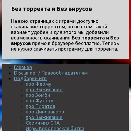
Без торрента и Без вирусов
На всех страницах с играми доступно
скачивание торрентом, но не всем такой
вариант удобен и для этого мы добавили
возможность скачивания
Без торрента и Без
вирусов
прямо в браузере бесплатно. Теперь
не нужно скачивать программу для торрента.
Главная
Disclaimer / Правообладателям
Подборки игр
про Ферму
про Выживание
про Зомби
про Футбол
про Пиратов
про Динозавров
про Выживание
Серия игр GTA
Игры Королевская битва