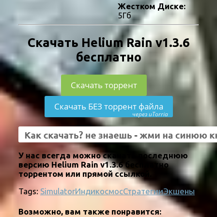
Жестком Диске:
5Гб
Скачать Helium Rain v1.3.6
бесплатно
Скачать торрент
Скачать БЕЗ торрент файла
через uTorria
У нас всегда можно скачать последнюю
версию Helium Rain v1.3.6 бесплатно
торрентом или прямой ссылкой.
Tags:
Simulator
Инди
космос
Стратегии
Экшены
Возможно, вам также понравится: