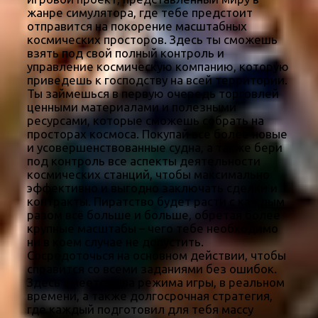
жанре симулятора, где тебе предстоит
отправится на покорение масштабных
космических просторов. Здесь ты сможешь
взять под свой полный контроль и
управление космическую компанию, которую
приведешь к господству на всей территории.
Ты займешься в первую очередь торговлей
ценными материалами и полезными
ресурсами, которые сможешь собрать на
просторах космоса. Покупай все более новые
и усовершенствованные судна, а также бери
под контроль все аспекты деятельности
космических станций, чтобы максимально
эффективно и выгодно заключать сделки и
контракты. Пиратство будет расти с каждым
разом всё больше и больше, обретая более
крупные масштабы – чего тебе необходимо
ни в коем случае не допустить.
Сосредоточься на основном действии, чтобы
справится со всеми заданиями без ошибок.
Здесь имеется два режима игры, в реальном
времени, а также долгосрочная стратегия,
где каждый подготовил для тебя массу