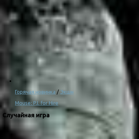
Горячая новинка
/
Экшн
Mouse: P.I. for Hire
Случайная игра