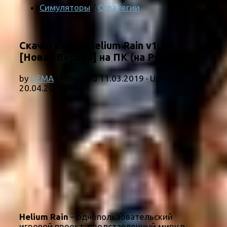
Симуляторы
/
Стратегии
Скачать игру Helium Rain v1.3.6
[Новая Версия] на ПК (на Русском)
by
DEMA
· Published
11.03.2019
· Updated
20.04.2019
Helium Rain
– однопользовательский
игровой проект, представленный миру в