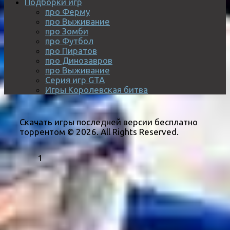
Подборки игр
про Ферму
про Выживание
про Зомби
про Футбол
про Пиратов
про Динозавров
про Выживание
Серия игр GTA
Игры Королевская битва
Скачать игры последней версии бесплатно
торрентом © 2026. All Rights Reserved.
1