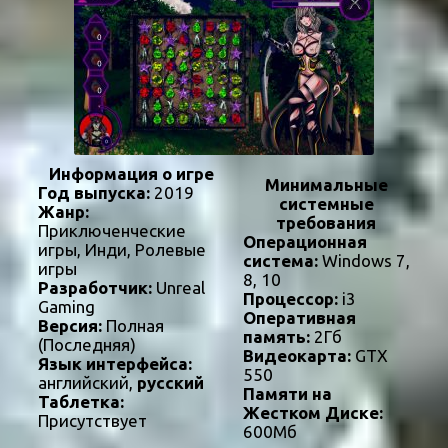
Информация о игре
Минимальные
Год выпуска:
2019
системные
Жанр:
требования
Приключенческие
Операционная
игры, Инди, Ролевые
система:
Windows 7,
игры
8, 10
Разработчик:
Unreal
Процессор:
i3
Gaming
Оперативная
Версия:
Полная
память:
2Гб
(Последняя)
Видеокарта:
GTX
Язык интерфейса:
550
английский,
русский
Памяти на
Таблетка:
Жестком Диске:
Присутствует
600Мб