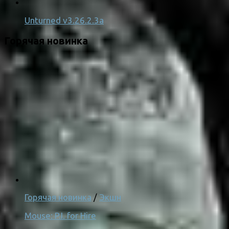
Unturned v3.26.2.3a
Горячая новинка
Горячая новинка
/
Экшн
Mouse: P.I. for Hire