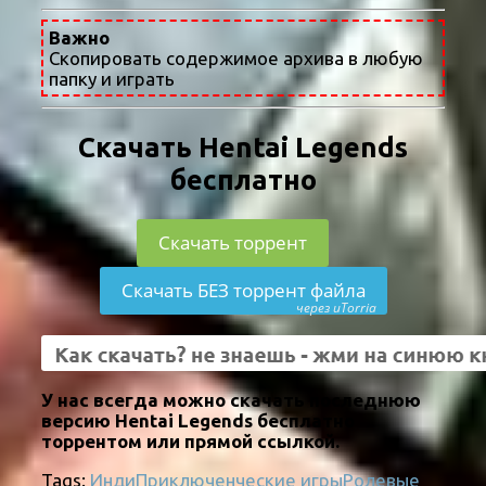
Важно
Скопировать содержимое архива в любую
папку и играть
Скачать Hentai Legends
бесплатно
Скачать торрент
Скачать БЕЗ торрент файла
через uTorria
У нас всегда можно скачать последнюю
версию Hentai Legends бесплатно
торрентом или прямой ссылкой.
Tags:
Инди
Приключенческие игры
Ролевые