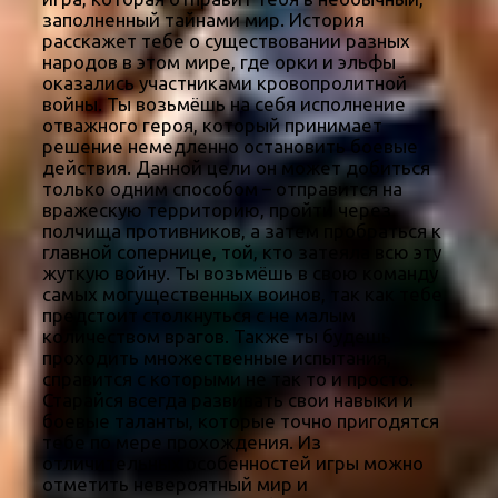
заполненный тайнами мир. История
расскажет тебе о существовании разных
народов в этом мире, где орки и эльфы
оказались участниками кровопролитной
войны. Ты возьмёшь на себя исполнение
отважного героя, который принимает
решение немедленно остановить боевые
действия. Данной цели он может добиться
только одним способом – отправится на
вражескую территорию, пройти через
полчища противников, а затем пробраться к
главной сопернице, той, кто затеяла всю эту
жуткую войну. Ты возьмёшь в свою команду
самых могущественных воинов, так как тебе
предстоит столкнуться с не малым
количеством врагов. Также ты будешь
проходить множественные испытания,
справится с которыми не так то и просто.
Старайся всегда развивать свои навыки и
боевые таланты, которые точно пригодятся
тебе по мере прохождения. Из
отличительных особенностей игры можно
отметить невероятный мир и