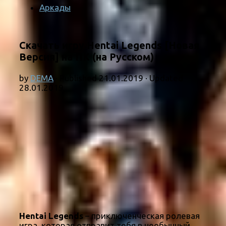
Аркады
Скачать игру Hentai Legends [Новая
Версия] на ПК (на Русском)
by
DEMA
· Published
21.01.2019
· Updated
28.01.2019
Hentai Legends
– приключенческая ролевая
игра, которая отправит тебя в необычный,