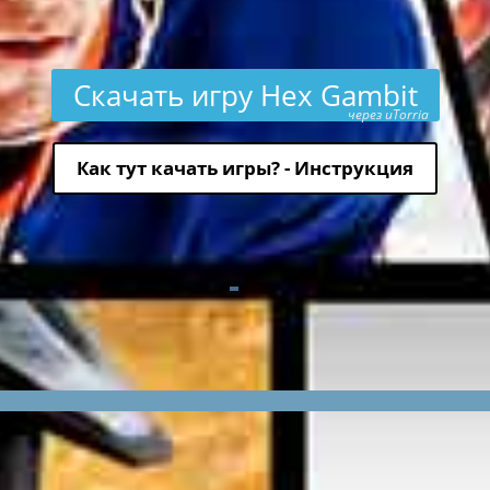
Скачать игру Hex Gambit
через uTorria
Как тут качать игры? - Инструкция