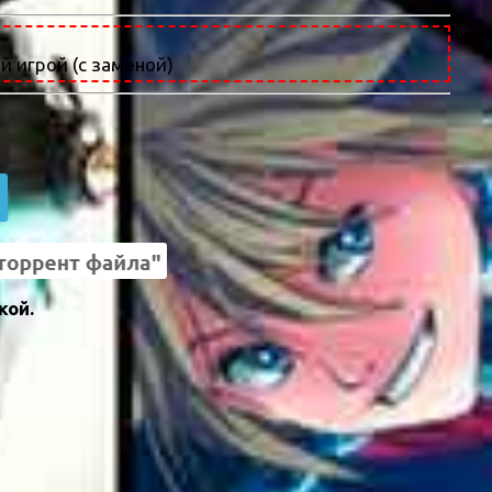
й игрой (с заменой)
кой.