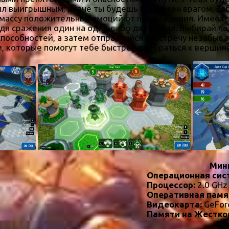
 был выигрышным, иначе ты будешь повержен врагом. За
 массу положительных эмоций от прохождения. Имеетс
дя сражения один на один либо два на два. Выбирай п
х способностей, а затем отправляйся навстречу незаб
, которые помогут тебе быстрее пробраться к вершине
Мин
Операционная сис
Процессор:
2.0 GHz
Оперативная памя
Видеокарта:
GeFor
Памяти на Жестко