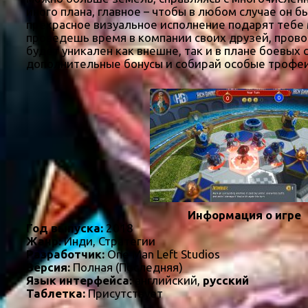
иного плана, главное – чтобы в любом случае он
прекрасное визуальное исполнение подарят тебе
проведешь время в компании своих друзей, прово
будет уникален как внешне, так и в плане боевы
дополнительные бонусы и собирай особые трофеи
Информация о игре
Год выпуска:
2018
Жанр:
Инди, Стратегии
Разработчик:
One Man Left Studios
Версия:
Полная (Последняя)
Язык интерфейса:
английский,
русский
Таблетка:
Присутствует