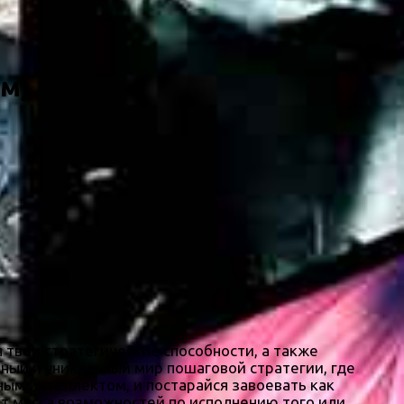
ом)
я твои стратегические способности, а также
чный и уникальный мир пошаговой стратегии, где
нным интеллектом, и постарайся завоевать как
ет масса возможностей по исполнению того или