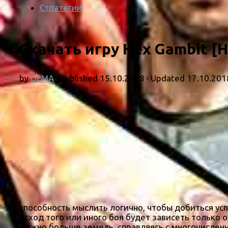
Стратегии
Скачать игру Hex Gambit [Н
by
DEMA
· Published
15.10.2018
· Updated
17.10.201
способность мыслить логично, чтобы добиться усп
исход того или иного боя будет зависеть только 
можно больше земель, справляясь с многочисленн