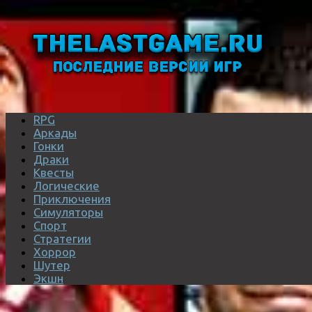
RPG
Аркады
Гонки
Драки
Квесты
Логические
Приключения
Симуляторы
Спорт
Стратегии
Хоррор
Шутер
Экшн