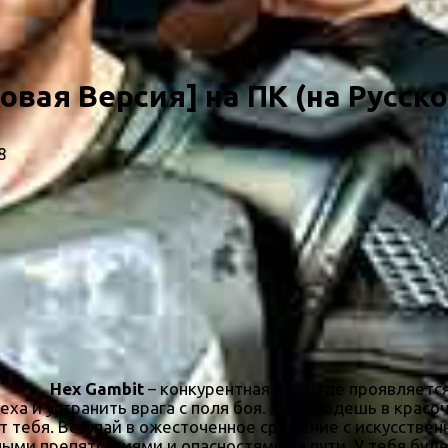
овая Версия] на ПК (на Русск
8
Hex Gambit
– конкурентная игра, где проявляетс
еха и устранить врага с поля боя. Ты попадешь в красо
от тебя. Вступай в ожесточенное сражение с искусстве
ыми препятствиями и опасностями на пути. У тебя буд