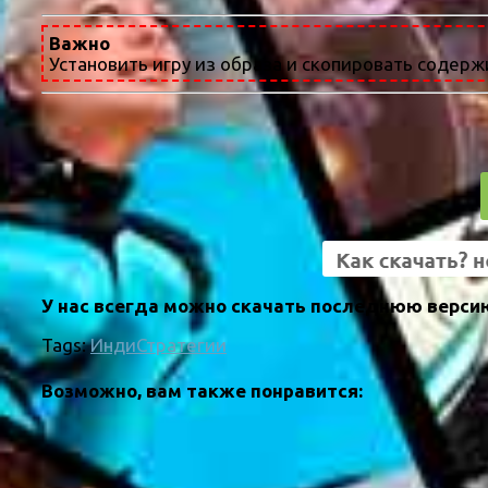
Важно
Установить игру из образа и скопировать содержи
У нас всегда можно скачать последнюю версию
Tags:
Инди
Стратегии
Возможно, вам также понравится: