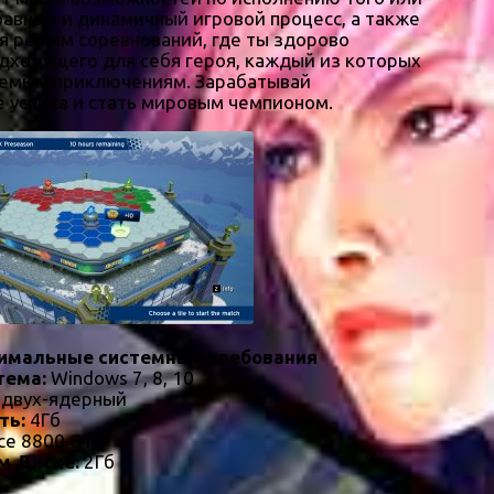
бавный и динамичный игровой процесс, а также
я режим соревнований, где ты здорово
одходящего для себя героя, каждый из которых
ываемым приключениям. Зарабатывай
 успеха и стать мировым чемпионом.
имальные системные требования
тема:
Windows 7, 8, 10
 двух-ядерный
ть:
4Гб
ce 8800 GT
м Диске:
2Гб