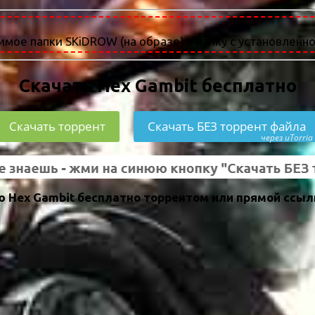
мое папки SKiDROW (на образе) в папку с установленно
Скачать Hex Gambit бесплатно
Скачать торрент
Скачать БЕЗ торрент файла
через uTorria
 Hex Gambit бесплатно торрентом или прямой ссыл