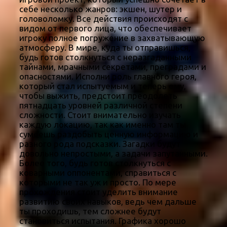
себе несколько жанров: экшен, шутер и
головоломку. Все действия происходят с
видом от первого лица, что обеспечивает
игроку полное погружение в захватывающую
атмосферу. В мире, куда ты отправишься,
будь готов столкнуться с неразгаданными
тайнами, мрачными секретами, преградами и
опасностями. Исполни роль главного героя,
который стал испытуемым и теперь ему,
чтобы выжить, предстоит преодолеть
пятнадцать уровней различной степени
сложности. Стоит внимательно изучать
каждую локацию, так как именно там ты
сумеешь раздобыть ценную информацию и
разного рода подсказки. Загадки будут
довольно непростыми, а задачи запутанными.
Более того, будь готов столкнуться с
коварными оппонентами, справиться с
которыми не так уж и просто. По мере
прохождения стоит уделить внимание
развитию своих навыков, ведь чем дальше
ты проходишь, тем сложнее будут
становиться испытания. Графика хорошо