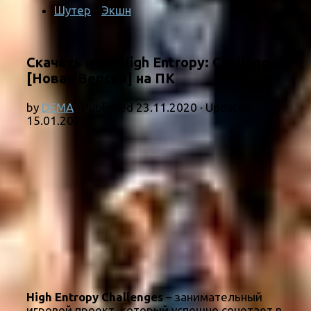
Шутер
/
Экшн
Скачать игру High Entropy: Challenges
[Новая Версия] на ПК
by
DEMA
· Published
23.11.2020
· Updated
15.01.2021
High Entropy Challenges
– занимательный
игровой проект, который успешно сочетает в