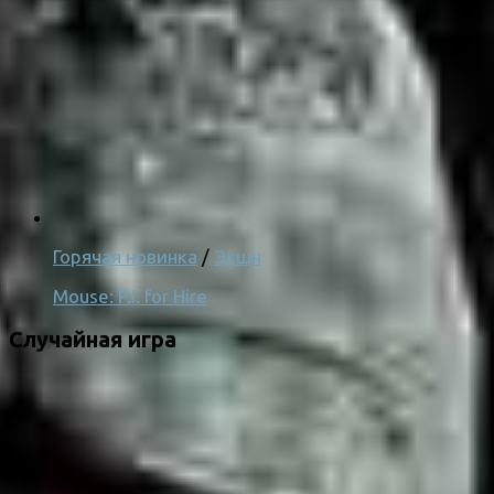
Горячая новинка
/
Экшн
Mouse: P.I. for Hire
Случайная игра