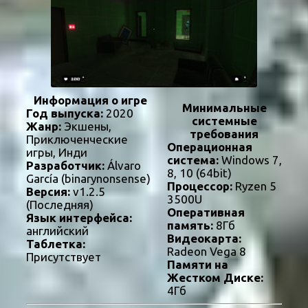
Информация о игре
Минимальные
Год выпуска:
2020
системные
Жанр:
Экшены,
требования
Приключенческие
Операционная
игры, Инди
система:
Windows 7,
Разработчик:
Álvaro
8, 10 (64bit)
García (binarynonsense)
Процессор:
Ryzen 5
Версия:
v1.2.5
3500U
(Последняя)
Оперативная
Язык интерфейса:
память:
8Гб
английский
Видеокарта:
Таблетка:
Radeon Vega 8
Присутствует
Памяти на
Жестком Диске:
4Гб