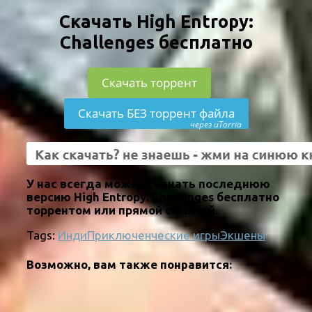
Скачать High Entropy:
Challenges бесплатно
Скачать торрент
Скачать БЕЗ торрент файла
через uTorria
У нас всегда можно скачать последнюю
версию High Entropy: Challenges бесплатно
торрентом или прямой ссылкой.
Tags:
Инди
Приключенческие игры
Экшены
Возможно, вам также понравится: