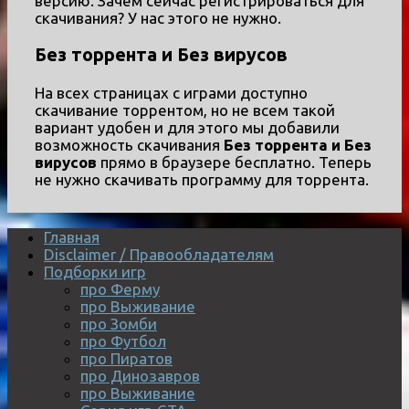
версию. Зачем сейчас регистрироваться для
скачивания? У нас этого не нужно.
Без торрента и Без вирусов
На всех страницах с играми доступно
скачивание торрентом, но не всем такой
вариант удобен и для этого мы добавили
возможность скачивания
Без торрента и Без
вирусов
прямо в браузере бесплатно. Теперь
не нужно скачивать программу для торрента.
Главная
Disclaimer / Правообладателям
Подборки игр
про Ферму
про Выживание
про Зомби
про Футбол
про Пиратов
про Динозавров
про Выживание