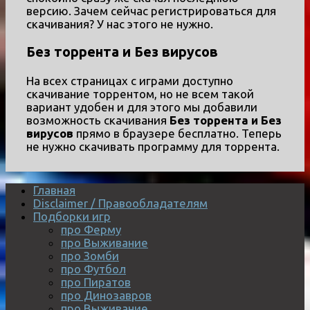
версию. Зачем сейчас регистрироваться для
скачивания? У нас этого не нужно.
Без торрента и Без вирусов
На всех страницах с играми доступно
скачивание торрентом, но не всем такой
вариант удобен и для этого мы добавили
возможность скачивания
Без торрента и Без
вирусов
прямо в браузере бесплатно. Теперь
не нужно скачивать программу для торрента.
Главная
Disclaimer / Правообладателям
Подборки игр
про Ферму
про Выживание
про Зомби
про Футбол
про Пиратов
про Динозавров
про Выживание