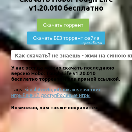
v1.20.010 бесплатно
Скачать торрент
Скачать БЕЗ торрент файла
через uTorria
У нас всегда можно скачать последнюю
версию Hobo: Tough Life v1.20.010
бесплатно торрентом или прямой ссылкой.
Tags:
Simulator
Инди
Приключенческие
игры
Ранний доступ
Ролевые игры
Возможно, вам также понравится: