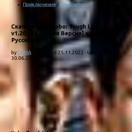
Приключения
/
Симуляторы
Скачать игру Hobo: Tough Life
v1.20.010 [Новая Версия] на ПК (на
Русском)
by
DEMA
· Published
25.11.2022
· Updated
30.06.2023