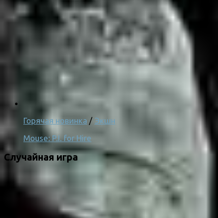
Горячая новинка
/
Экшн
Mouse: P.I. for Hire
Случайная игра