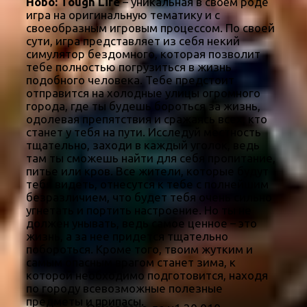
Hobo: Tough Life
– уникальная в своём роде
игра на оригинальную тематику и с
своеобразным игровым процессом. По своей
сути, игра представляет из себя некий
симулятор бездомного, которая позволит
тебе полностью погрузиться в жизнь
подобного человека. Тебе предстоит
отправится на холодные улицы огромного
города, где ты будешь бороться за жизнь,
одолевая препятствия и сражаясь всех, кто
станет у тебя на пути. Исследуй местность
тщательно, заходи в каждый уголок, ведь
там ты сможешь найти для себя пропитание,
питье или кров. Все жители, которые будут
тебя видеть, отнесутся к тебе с полнейшим
безразличием, что будет тебя очень сильно
угнетать и портить настроение. Но ты не
должен унывать, ведь самое ценное – это
жизнь, а за нее придется тщательно
побороться. Кроме того, твоим жутким и
самым опасным врагом станет зима, к
которой необходимо подготовится, находя
по городу всевозможные полезные
предметы и припасы.