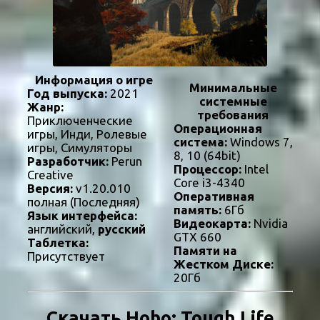
Информация о игре
Минимальные
Год выпуска:
2021
системные
Жанр:
требования
Приключенческие
Операционная
игры, Инди, Ролевые
система:
Windows 7,
игры, Симуляторы
8, 10 (64bit)
Разработчик:
Perun
Процессор:
Intel
Creative
Core i3-4340
Версия:
v1.20.010
Оперативная
полная (Последняя)
память:
6Гб
Язык интерфейса:
Видеокарта:
Nvidia
английский,
русский
GTX 660
Таблетка:
Памяти на
Присутствует
Жестком Диске:
20Гб
Скачать Hobo: Tough Life