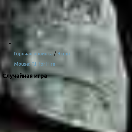
Горячая новинка
/
Экшн
Mouse: P.I. for Hire
Случайная игра