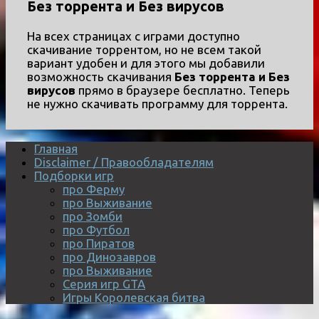
Без торрента и Без вирусов
На всех страницах с играми доступно
скачивание торрентом, но не всем такой
вариант удобен и для этого мы добавили
возможность скачивания
Без торрента и Без
вирусов
прямо в браузере бесплатно. Теперь
не нужно скачивать программу для торрента.
Главная
Disclaimer / Правообладателям
Подборки игр
про Ферму
про Выживание
про Зомби
про Футбол
про Пиратов
про Динозавров
про Выживание
Серия игр GTA
Игры Королевская битва