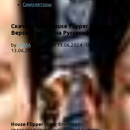
Симуляторы
Скачать игру House Flipper [Новая
Версия] на ПК (на Русском)
by
DEMA
· Published
13.06.2024
· Updated
13.06.2024
House Flipper
(Хаус Флиппер)–
увлекательный и интересный в своём