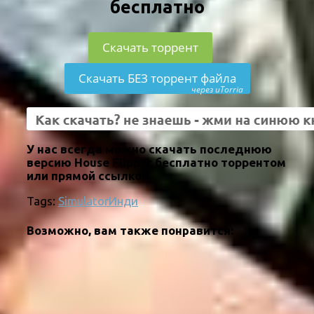
бесплатно
Скачать торрент
Скачать БЕЗ торрент файла
через uTorria
У нас всегда можно скачать последнюю
версию House Flipper бесплатно торрентом
или прямой ссылкой.
Tags:
Simulator
Инди
Возможно, вам также понравится: