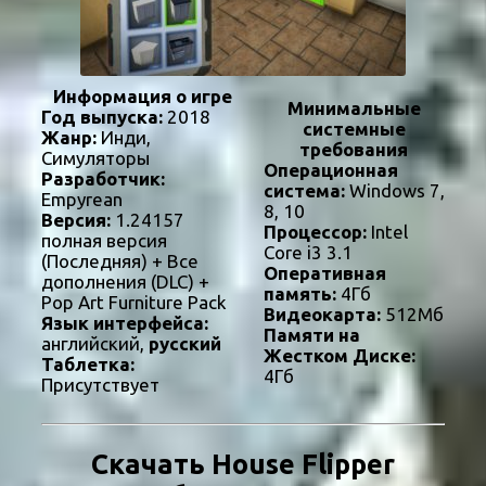
Информация о игре
Минимальные
Год выпуска:
2018
системные
Жанр:
Инди,
требования
Симуляторы
Операционная
Разработчик:
система:
Windows 7,
Empyrean
8, 10
Версия:
1.24157
Процессор:
Intel
полная версия
Core i3 3.1
(Последняя) + Все
Оперативная
дополнения (DLC) +
память:
4Гб
Pop Art Furniture Pack
Видеокарта:
512Мб
Язык интерфейса:
Памяти на
английский,
русский
Жестком Диске:
Таблетка:
4Гб
Присутствует
Скачать House Flipper