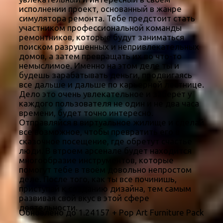
исполнении проект, основанный в жанре
симулятора ремонта. Тебе предстоит стать
участником профессиональной команды
ремонтников, которые будут заниматься
поиском разрушенных и непривлекательных
домов, а затем превращать их во что-то
немыслимое. Именно на этом деле ты и
будешь зарабатывать деньги, продвигаясь
все дальше и дальше по карьерной лестнице.
Дело это очень увлекательное и заберёт у
каждого пользователя не один и не два часа
времени, будет точно интересно.
Отправляйся в виртуальное жилище и сделай
все возможное, чтобы превратить его в
сказочное посещение, где обретут счастье
люди. В втроем арсенале будет находится
многообразие инструментов, которые
помогут тебе в твоём довольно непростом
деле. После того, как ты все починишь,
приступай к созданию дизайна, тем самым
развивая свой вкус в этой сфере
деятельности.
Обновлено до 1.24157 + Pop Art Furniture Pack