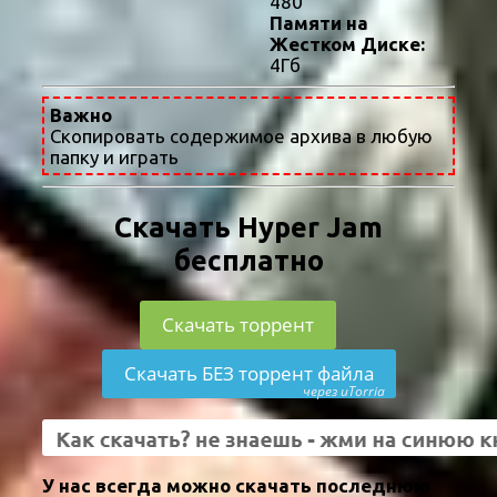
480
Памяти на
Жестком Диске:
4Гб
Важно
Скопировать содержимое архива в любую
папку и играть
Скачать Hyper Jam
бесплатно
Скачать торрент
Скачать БЕЗ торрент файла
через uTorria
У нас всегда можно скачать последнюю