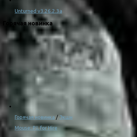
Unturned v3.26.2.3a
Горячая новинка
Горячая новинка
/
Экшн
Mouse: P.I. for Hire