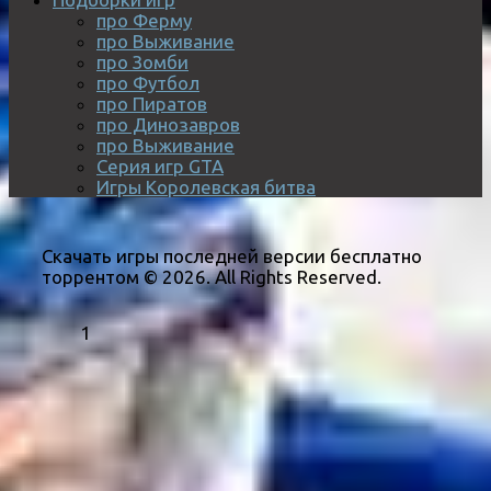
про Ферму
про Выживание
про Зомби
про Футбол
про Пиратов
про Динозавров
про Выживание
Серия игр GTA
Игры Королевская битва
Скачать игры последней версии бесплатно
торрентом © 2026. All Rights Reserved.
1