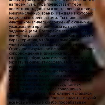
на твоём пути. Игра предоставит тебе
возможность добиться поставленной цели на
многочисленных аренах, каждая из которых
наделена особенностями. Ты станешь
участником эпических сражений с самыми
ужасающими противниками на пути к
заданной цели. Постарайся всегда уделять
внимание развитию своих навыков и боевых
характеристик, чтобы в дальнейшем
уничтожить более мощных оппонентов.
Отличное визуальное оформление, звуковое
сопровождение и динамика процесса
создают особую, максимально безумную и
захватывающую атмосферу. Особенностью
игры можно отметить возможность
всесторонне модифицировать своего
главного героя, наделяя его всевозможными
боевыми умениями. Именно это даёт некой
изюминки игровому процессу, так как
каждый новый бой будет совершенно
уникальным. Будь внимательнее и старайся
не забывать про свои боевые таланты: изучай
все новые и новые комбо, прорабатывай