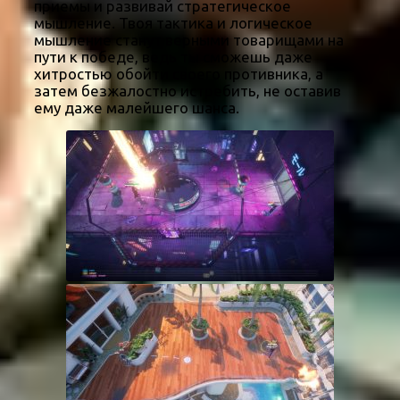
приемы и развивай стратегическое
мышление. Твоя тактика и логическое
мышление станут верными товарищами на
пути к победе, ведь ты сможешь даже
хитростью обойти своего противника, а
затем безжалостно истребить, не оставив
ему даже малейшего шанса.