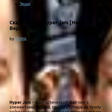
Экшн
Скачать игру Hyper Jam [Новая
Версия] на ПК
by
DEMA
·
22.02.2019
Hyper Jam
– фантастический файтинг с
элементами экшена, где ты ступишь на тропу
войны и уничтожить всех, кто посмеет встать