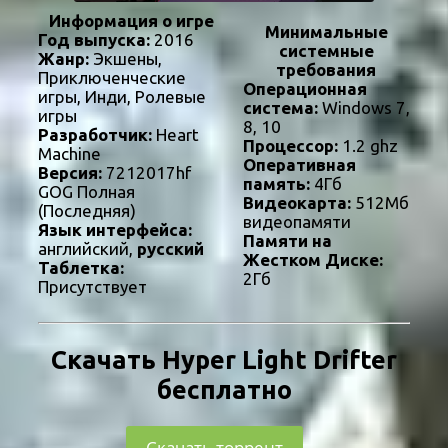
Информация о игре
Минимальные
Год выпуска:
2016
системные
Жанр:
Экшены,
требования
Приключенческие
Операционная
игры, Инди, Ролевые
система:
Windows 7,
игры
8, 10
Разработчик:
Heart
Процессор:
1.2 ghz
Machine
Оперативная
Версия:
7212017hf
память:
4Гб
GOG Полная
Видеокарта:
512Мб
(Последняя)
видеопамяти
Язык интерфейса:
Памяти на
английский,
русский
Жестком Диске:
Таблетка:
2Гб
Присутствует
Скачать Hyper Light Drifter
бесплатно
Скачать торрент