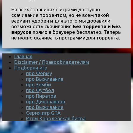
На всех страницах с играми доступно
скачивание торрентом, но не всем такой
вариант удобен и для этого мы добавили
возможность скачивания
Без торрента и Без
вирусов
прямо в браузере бесплатно. Теперь
не нужно скачивать программу для торрента.
Главная
Disclaimer / Правообладателям
Подборки игр
про Ферму
про Выживание
про Зомби
про Футбол
про Пиратов
про Динозавров
про Выживание
Серия игр GTA
Игры Королевская битва