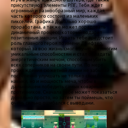
присутствуют элементы РПГ. Тебя ждет
огромный и разнообразный мир, каждая
часть которого состоит из маленьких
пикселей. Графика довольно хорошо
проработана, а также может порадовать
динамичный процесс, который подарит
позитивные эмоции. Играть тебе предстоит
роль главного героя по имени Дрифтер,
который за всю жизнь смог обучиться многим
уникальным способностям и стал обладать
энергетическим мечом, способным убить
всех соперников на своем пути. По мере
прохождения сюжетной линии не забывай
постепенно улучшать не только свои боевые
навыки, но и мощность меча, чтобы в
дальнейшем победить самых коварных
противников. Сначала тебе может показаться
довольно просто, но затем ты поймешь, что
очень сильно ошибался с выводами.