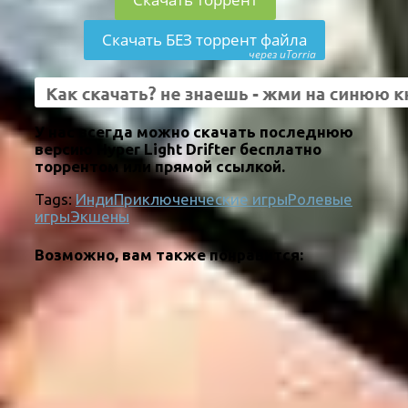
Скачать БЕЗ торрент файла
через uTorria
У нас всегда можно скачать последнюю
версию Hyper Light Drifter бесплатно
торрентом или прямой ссылкой.
Tags:
Инди
Приключенческие игры
Ролевые
игры
Экшены
Возможно, вам также понравится: