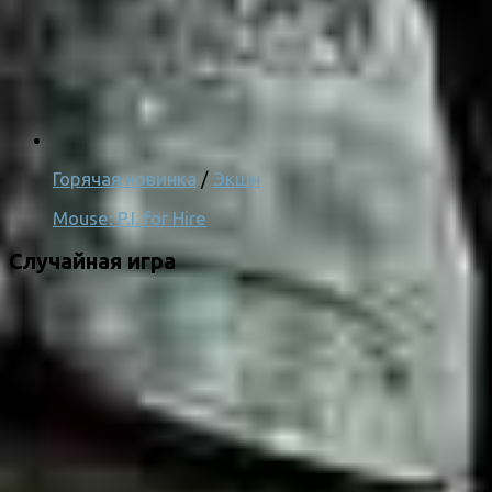
Горячая новинка
/
Экшн
Mouse: P.I. for Hire
Случайная игра