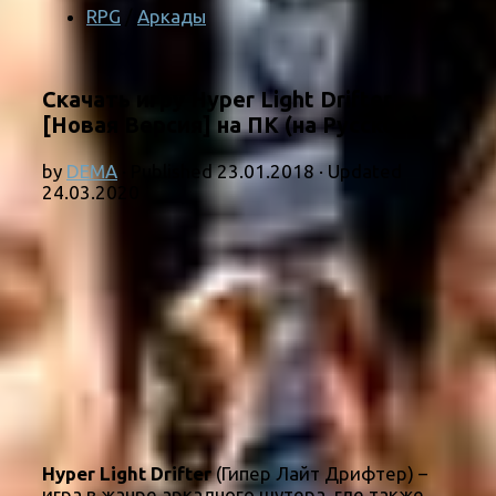
RPG
/
Аркады
Скачать игру Hyper Light Drifter
[Новая Версия] на ПК (на Русском)
by
DEMA
· Published
23.01.2018
· Updated
24.03.2020
Hyper Light Drifter
(Гипер Лайт Дрифтер) –
игра в жанре аркадного шутера, где также