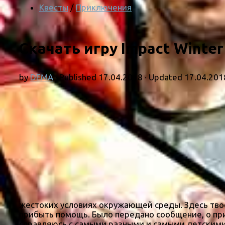
Квесты
/
Приключения
Скачать игру Impact Winter
by
DEMA
· Published
17.04.2018
· Updated
17.04.201
жестоких условиях окружающей среды. Здесь твое
прибыть помощь. Было передано сообщение, о пр
справляюсь с самыми разными и самыми детскими