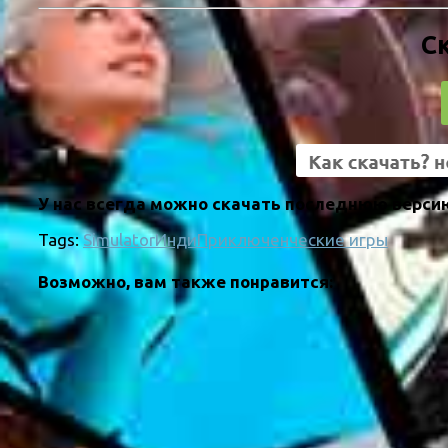
Ск
У нас всегда можно скачать последнюю версию 
Tags:
Simulator
Инди
Приключенческие игры
Возможно, вам также понравится: