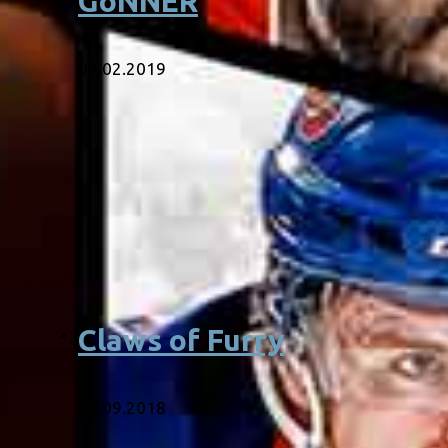
GoNNER
03.02.2019
Claws of Furry
04.09.2018