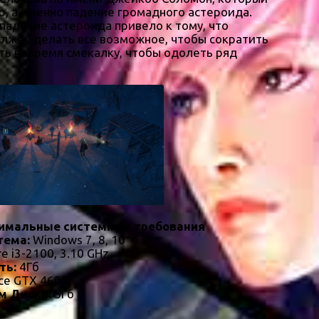
, а именно падение громадного астероида.
 падение астероида привело к тому, что
олжен делать все возможное, чтобы сократить
ть вовремя смекалку, чтобы одолеть ряд
имальные системные требования
тема:
Windows 7, 8, 10
re i3-2100, 3.10 GHz
ть:
4Гб
ce GTX 460
м Диске:
5Гб