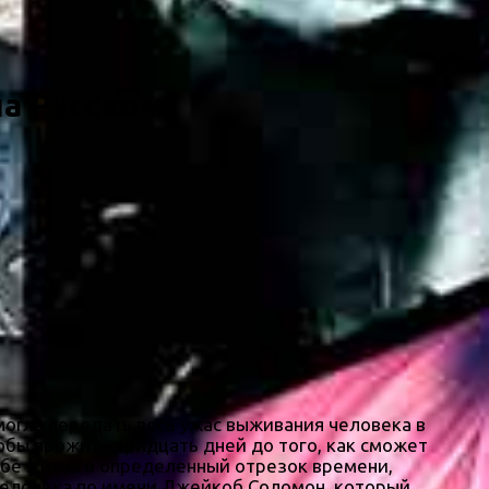
на Русском)
смогла передать весь ужас выживания человека в
обы прожить тридцать дней до того, как сможет
ебе жизнь в определенный отрезок времени,
человека по имени Джейкоб Соломон, который