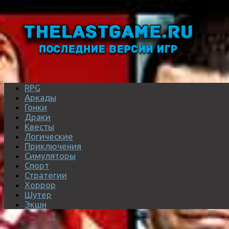
RPG
Аркады
Гонки
Драки
Квесты
Логические
Приключения
Симуляторы
Спорт
Стратегии
Хоррор
Шутер
Экшн