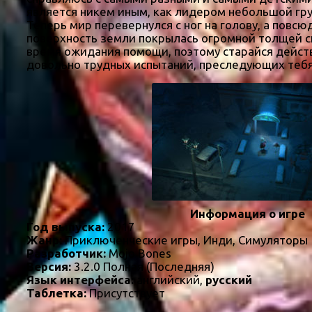
является никем иным, как лидером небольшой гру
Теперь мир перевернулся с ног на голову, а повсю
поверхность земли покрылась огромной толщей сн
время ожидания помощи, поэтому старайся действ
довольно трудных испытаний, преследующих тебя 
Информация о игре
Год выпуска:
2017
Жанр:
Приключенческие игры, Инди, Симуляторы
Разработчик:
Mojo Bones
Версия:
3.2.0 Полная (Последняя)
Язык интерфейса:
английский,
русский
Таблетка:
Присутствует