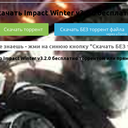
ачать Impact Winter v3.2.0 беспла
Скачать торрент
Скачать БЕЗ торрент файла
через uTorria
Impact Winter v3.2.0 бесплатно торрентом или пря