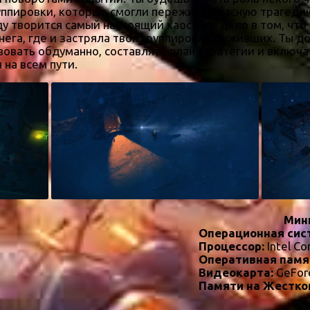
ппировки, которые смогли пережить ужасную трагедию
ду творится самый настоящий хаос. Все дело в том, что
ега, где и застряла твоя группировка выживших. Ты д
овать обдуманно, составлять план стратегии и включа
на всем пути.
Мин
Операционная сис
Процессор:
Intel Co
Оперативная памя
Видеокарта:
GeFor
Памяти на Жестко