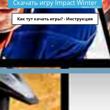
Скачать игру Impact Winter
через uTorria
Как тут качать игры? - Инструкция