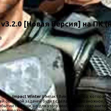
 v3.2.0 [Новая Версия] на ПК (
8
Impact Winter
(Импакт Винтер) – игра, которая 
й основной задачей будет сделать все возможное, чт
ибытии помощи, но для этого необходимо сохранить с
 поворотами событий. Ты будешь играть роль некого 