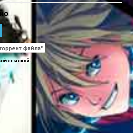
тно
мой ссылкой.