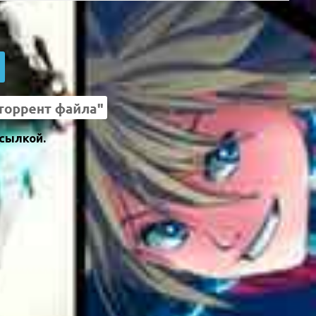
о
сылкой.