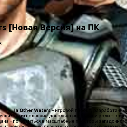
rs [Новая Версия] на ПК
3
In Other Waters
– игровой проект, разработанны
ёшься за исполнение довольно необычной роли – роли 
ача – погрузиться в масштабные просторы загадочного
 на неизведанную планету, которую необходимо изучит