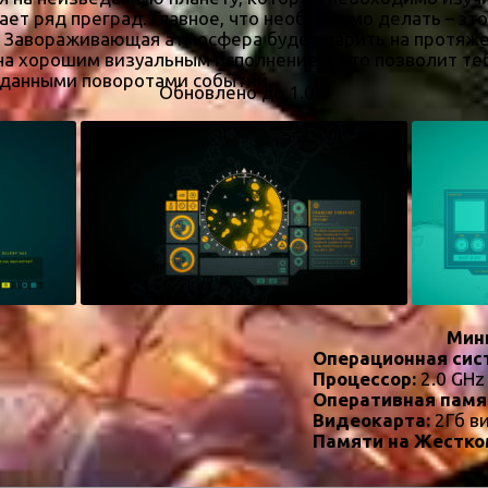
ает ряд преград. Главное, что необходимо делать – эт
 Завораживающая атмосфера будет царить на протяже
а хорошим визуальным исполнением, что позволит тебе
данными поворотами событий.
Обновлено до 1.0.6
Мин
Операционная сис
Процессор:
2.0 GHz
Оперативная памя
Видеокарта:
2Гб в
Памяти на Жестко