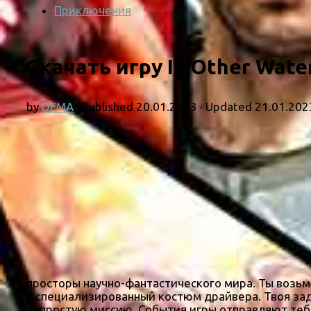
Приключения
Скачать игру In Other Wate
by
DEMA
· Published
20.01.2023
· Updated
21.01.202
просторы научно-фантастического мира. Ты возьм
в специализированный костюм драйвера. Твоя зад
непростую миссию. События игры отправляют тебя