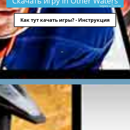
Скачать игру In Other Waters
через uTorria
Как тут качать игры? - Инструкция