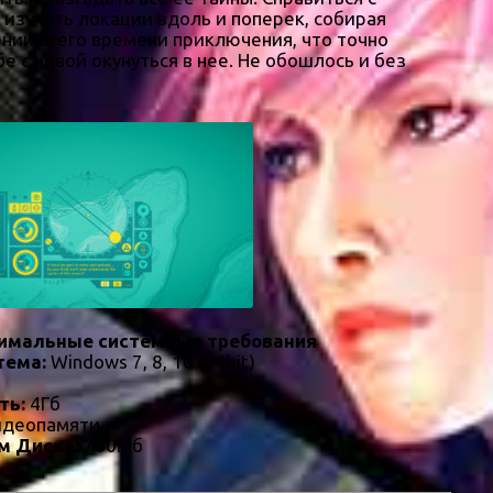
о изучать локации вдоль и поперек, собирая
нии всего времени приключения, что точно
 с новой окунуться в нее. Не обошлось и без
имальные системные требования
тема:
Windows 7, 8, 10 (64bit)
ть:
4Гб
идеопамяти
м Диске:
700Мб