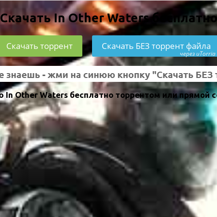
Скачать In Other Waters бесплатн
Скачать торрент
Скачать БЕЗ торрент файла
через uTorria
 In Other Waters бесплатно торрентом или прямой с