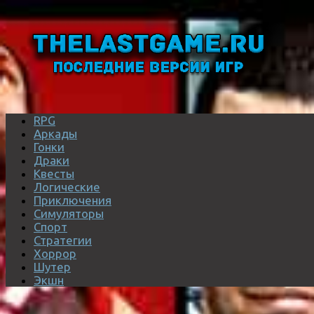
RPG
Аркады
Гонки
Драки
Квесты
Логические
Приключения
Симуляторы
Спорт
Стратегии
Хоррор
Шутер
Экшн