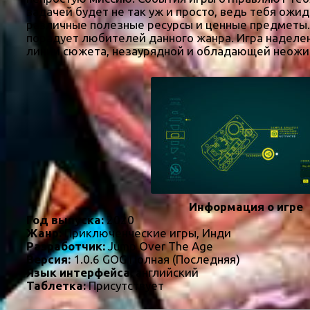
задачей будет не так уж и просто, ведь тебя ожид
различные полезные ресурсы и ценные предметы.
порадует любителей данного жанра. Игра наделен
линии сюжета, незаурядной и обладающей неожи
Информация о игре
Год выпуска:
2020
Жанр:
Приключенческие игры, Инди
Разработчик:
Jump Over The Age
Версия:
1.0.6 GOG Полная (Последняя)
Язык интерфейса:
английский
Таблетка:
Присутствует