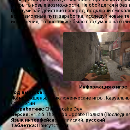
открыть новые возможности. Не обойдется и без 
Продумывай действия наперед, подключи смекалку
всевозможные пути заработка, исследуй новые те
исполнения, то оно также было продумано на отл
Информация о игре
Год выпуска:
2021
Жанр:
Экшены, Приключенческие игры, Казуальны
Стратегии
Разработчик:
Cheesecake Dev
Версия:
v1.2.5 The Hobo Update Полная (Последня
Язык интерфейса:
английский,
русский
Таблетка:
Присутствует