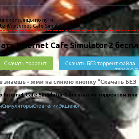
ез кириллицы по пути.
tent\Internet Cafe Simulator 2.exe.
ать Internet Cafe Simulator 2 бесп
Скачать торрент
Скачать БЕЗ торрент файла
через uTorria
Internet Cafe Simulator 2 бесплатно торрентом или
ы
Симуляторы
Стратегии
Экшены