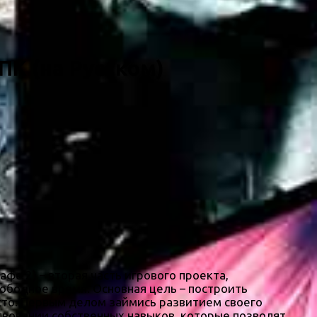
 ПК (на Русском)
фе 2) – вторая часть игрового проекта,
ободное время. Основная цель – построить
сто. Первым делом займись развитием своего
твовании собственных навыков, которые позволят