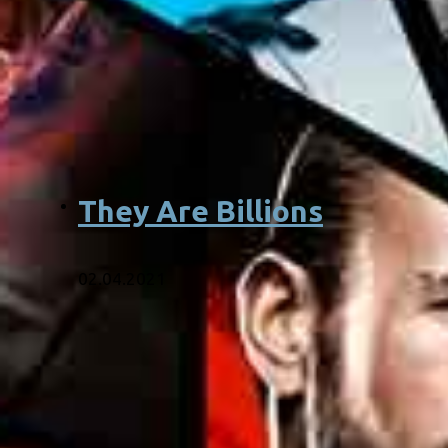
They Are Billions
02.04.2021