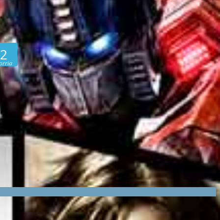
 2
orria