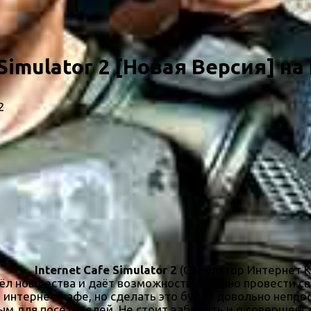
Simulator 2 [Новая Версия] на
2
Internet Cafe Simulator 2
(Симулятор Интернет Ка
ёл новшества и даёт возможность отлично провести св
интернет-кафе, но сделать это будет довольно непро
ым для посетителей. Не стоит забывать и о совершенс