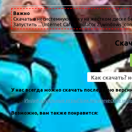
Важно
Скачать в несистемную папку на жёстком диске б
Запустить ...\Internet Cafe Simulator 2\windows_con
Скач
У нас всегда можно скачать последнюю версию 
Tags:
Инди
Казуальные игры
Приключенческие игр
Возможно, вам также понравится: