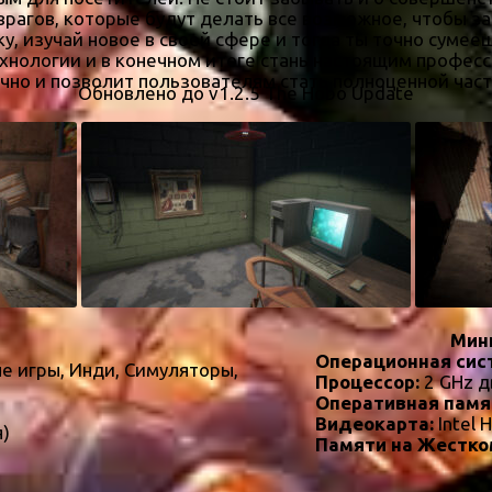
врагов, которые будут делать все возможное, чтобы з
, изучай новое в своей сфере и тогда ты точно суме
хнологии и в конечном итоге стань настоящим професс
ично и позволит пользователям стать полноценной час
Обновлено до v1.2.5 The Hobo Update
Мин
Операционная сис
е игры, Инди, Симуляторы,
Процессор:
2 GHz д
Оперативная памя
Видеокарта:
Intel 
я)
Памяти на Жестко