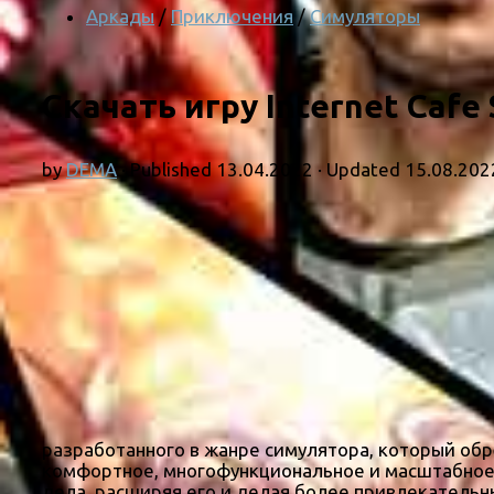
Аркады
/
Приключения
/
Симуляторы
Скачать игру Internet Cafe 
by
DEMA
· Published
13.04.2022
· Updated
15.08.202
разработанного в жанре симулятора, который обр
комфортное, многофункциональное и масштабное 
дела, расширяя его и делая более привлекательн