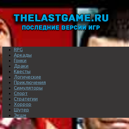
RPG
Аркады
Гонки
Драки
Квесты
Логические
Приключения
Симуляторы
Спорт
Стратегии
Хоррор
Шутер
Экшн