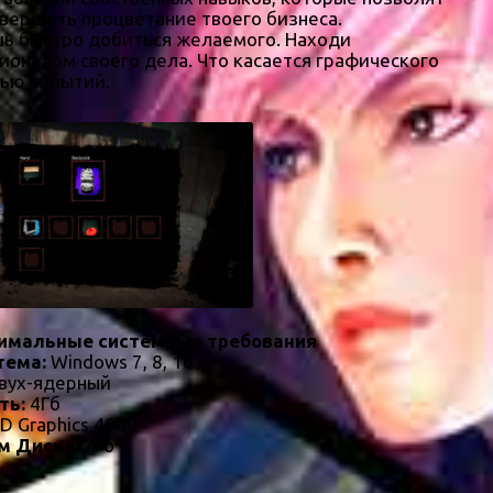
авершить процветание твоего бизнеса.
ешь быстро добиться желаемого. Находи
ионалом своего дела. Что касается графического
тью событий.
имальные системные требования
тема:
Windows 7, 8, 10
вух-ядерный
ть:
4Гб
HD Graphics 4000
м Диске:
7Гб