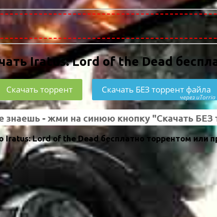
чать Iratus: Lord of the Dead беспл
Скачать торрент
Скачать БЕЗ торрент файла
через uTorria
Iratus: Lord of the Dead бесплатно торрентом или 