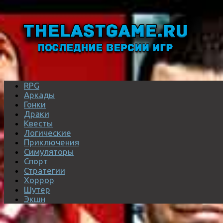
RPG
Аркады
Гонки
Драки
Квесты
Логические
Приключения
Симуляторы
Спорт
Стратегии
Хоррор
Шутер
Экшн