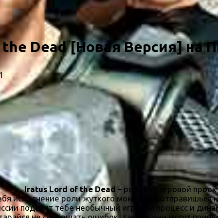
f the Dead [Новая Версия] на 
1
Iratus Lord of the Dead
– ролевой игровой проект
ебя исполнение роли жуткого монстра, и отправишься 
ссии подарят тебе необычный игровой процесс и дина
тарайся не совершать ошибок, так как они могут прине