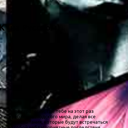
ПК (на Русском)
 в стиле стратегии, где тебе на этот раз
на истребление людского мира, делая все
мичные испытания, которые будут встречаться
сти за собой неблагоприятные последствия.