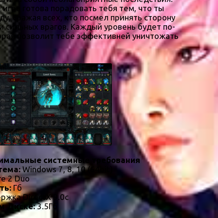
игра готова порадовать тебя тем, что ты
у, сражая всех, кто посмел принять сторону
 сильных врагов. Каждый уровень будет по-
торая позволит тебе эффективней уничтожать
имальные системные требования
тема:
Windows 7, 8, 10 (64bit)
re 2 Duo
ть:
Гб
ржка DirectX 9.0c
м Диске:
3.5Гб