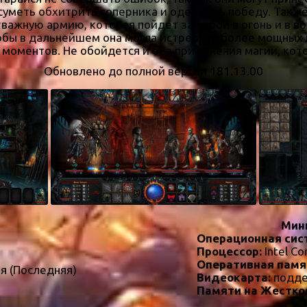
суметь обхитрить соперника и одержать победу. Также 
жную армию, которая пойдет за тобой в огонь и в вод
обы в дальнейшем она могла истребить более мощных и
 моментов. Не обойдется и без применения магии, ко
Обновлено до полной версии 181.13.00
Мин
Операционная сис
Процессор:
Intel Co
Оперативная памя
ая (Последняя)
Видеокарта:
подде
Памяти на Жестко