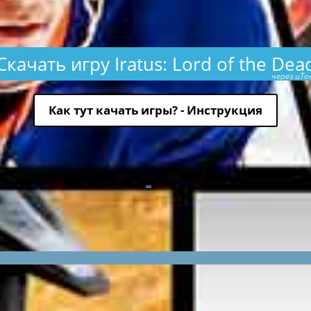
Скачать игру Iratus: Lord of the Dea
через uTor
Как тут качать игры? - Инструкция