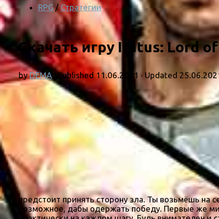
RPG
/
Стратегии
Скачать игру Iratus: Lord o
by
DEMA
· Published
11.06.2021
· Updated
25.06.202
предстоит принять сторону зла. Ты возьмёшь на с
возможное, дабы одержать победу. Первые же ми
практически на каждом шагу. Будь внимателен и с