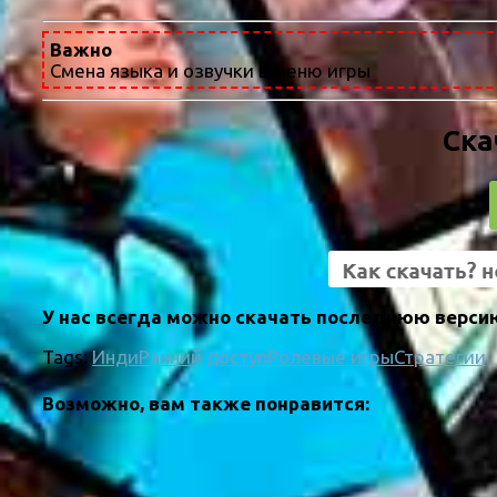
Важно
Смена языка и озвучки в меню игры
Ска
У нас всегда можно скачать последнюю версию 
Tags:
Инди
Ранний доступ
Ролевые игры
Стратегии
Возможно, вам также понравится: