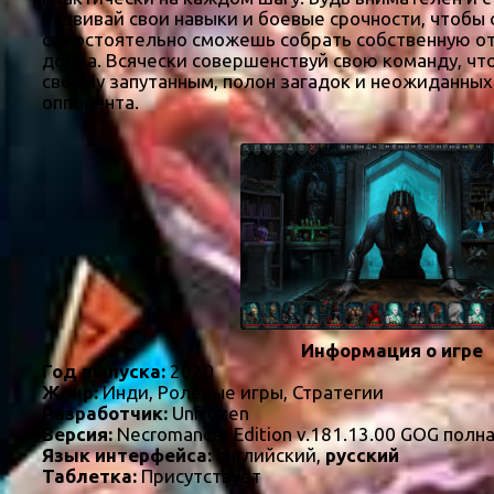
Развивай свои навыки и боевые срочности, чтобы 
самостоятельно сможешь собрать собственную отва
добра. Всячески совершенствуй свою команду, чт
своему запутанным, полон загадок и неожиданных
оппонента.
Информация о игре
Год выпуска:
2020
Жанр:
Инди, Ролевые игры, Стратегии
Разработчик:
Unfrozen
Версия:
Necromancer Edition v.181.13.00 GOG полн
Язык интерфейса:
английский,
русский
Таблетка:
Присутствует