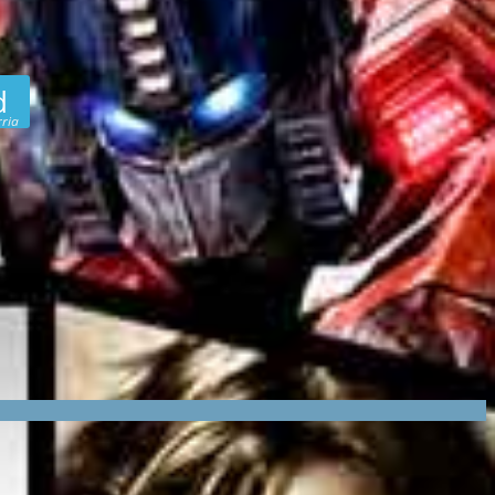
d
ria