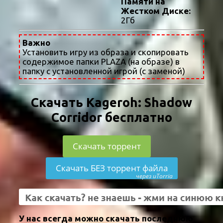
Памяти на
Жестком Диске:
2Гб
Важно
Установить игру из образа и скопировать
содержимое папки PLAZA (на образе) в
папку с установленной игрой (с заменой)
Скачать Kageroh: Shadow
Corridor бесплатно
Скачать торрент
Скачать БЕЗ торрент файла
через uTorria
У нас всегда можно скачать последнюю