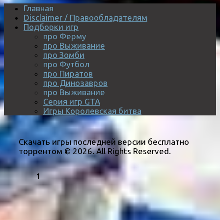
Главная
Disclaimer / Правообладателям
Подборки игр
про Ферму
про Выживание
про Зомби
про Футбол
про Пиратов
про Динозавров
про Выживание
Серия игр GTA
Игры Королевская битва
Скачать игры последней версии бесплатно
торрентом © 2026. All Rights Reserved.
1