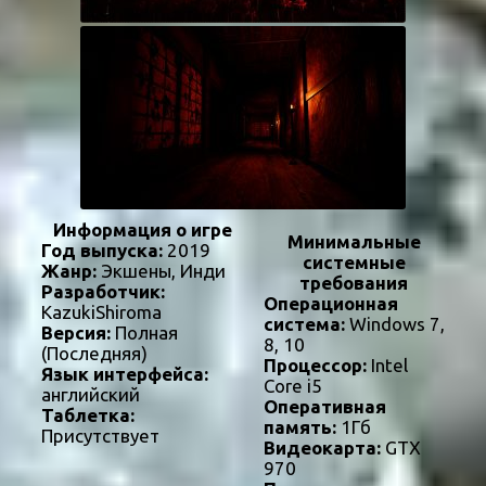
Информация о игре
Минимальные
Год выпуска:
2019
системные
Жанр:
Экшены, Инди
требования
Разработчик:
Операционная
KazukiShiroma
система:
Windows 7,
Версия:
Полная
8, 10
(Последняя)
Процессор:
Intel
Язык интерфейса:
Core i5
английский
Оперативная
Таблетка:
память:
1Гб
Присутствует
Видеокарта:
GTX
970