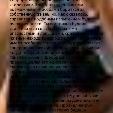
стилистике. Здесь ты будешь всеми
возможными способами бороться за
собственную жизнь, но, как оказалось,
справится с подобным испытанием будет
очень непросто. Ты постоянно будешь
сталкиваться со всевозможными
опасностями и ловушками, сражаться за свою
жизнь и находить выход из положения. Игра
имеет особенность: ее мир видоизменяется
совершенно случайным образом каждый раз,
когда ты будешь возрождаться. Именно
такая изюминка преобразит игровой
процесс, делая его одновременно более
сложным, но не менее увлекательным. В
твоём распоряжении будет ряд самых разных
полезных ресурсов, которыми тебе
необходимо правильно пользоваться, чтобы
одержать победу над сложившейся
ситуацией. Каждое возрождение будет нести
за собой новые угрозы, поэтому не забывай
сосредоточиться на основном действии и не
попасть в ловушку мира. Проанализируй
каждую ситуацию, в которую будешь