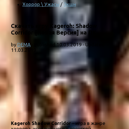
Хоррор \ Ужасы
/
Экшн
Скачать игру Kageroh: Shadow
Corridor [Новая Версия] на ПК
by
DEMA
· Published
10.03.2019
· Updated
11.03.2019
Kageroh Shadow Corridor
– игра в жанре
хоррора, исполненного в японской