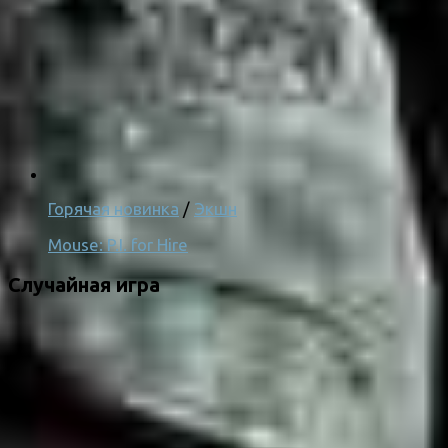
Горячая новинка
/
Экшн
Mouse: P.I. for Hire
Случайная игра