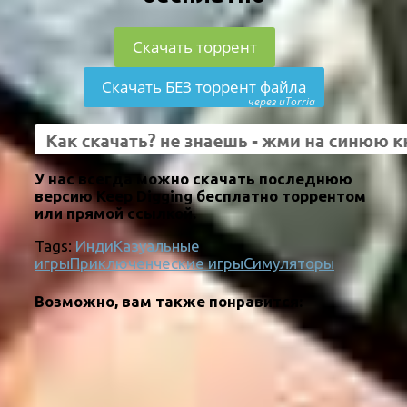
Скачать торрент
Скачать БЕЗ торрент файла
через uTorria
У нас всегда можно скачать последнюю
версию Keep Digging бесплатно торрентом
или прямой ссылкой.
Tags:
Инди
Казуальные
игры
Приключенческие игры
Симуляторы
Возможно, вам также понравится: