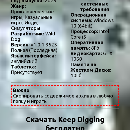
Год выпуска:
2025
системные
Жанр:
требования
Приключенческие
Операционная
игры, Казуальные
система:
Windows
игры, Инди,
10 (64bit)
Симуляторы
Процессор:
Intel
Разработчик:
Wild
Core i5
Dog
Оперативная
Версия:
v1.0.1.3523
память:
8Гб
Полная (Последняя)
Видеокарта:
GTX
Язык интерфейса:
1060
английский
Памяти на
Таблетка:
Жестком Диске:
Присутствует
10Гб
Важно
Скопировать содержимое архива в любую
папку и играть
Скачать Keep Digging
бесплатно