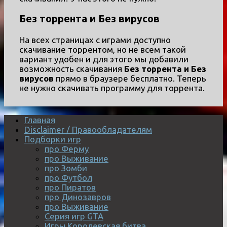
Без торрента и Без вирусов
На всех страницах с играми доступно
скачивание торрентом, но не всем такой
вариант удобен и для этого мы добавили
возможность скачивания
Без торрента и Без
вирусов
прямо в браузере бесплатно. Теперь
не нужно скачивать программу для торрента.
Главная
Disclaimer / Правообладателям
Подборки игр
про Ферму
про Выживание
про Зомби
про Футбол
про Пиратов
про Динозавров
про Выживание
Серия игр GTA
Игры Королевская битва