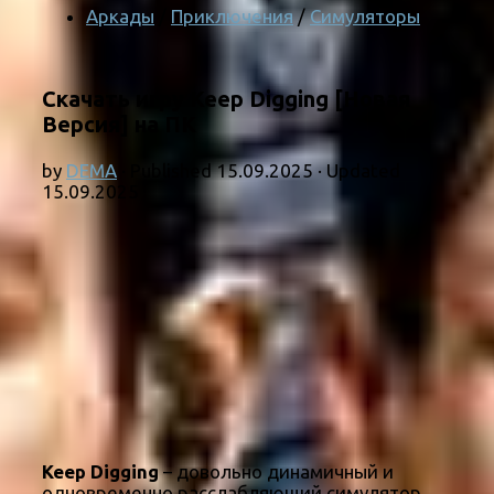
Аркады
/
Приключения
/
Симуляторы
Скачать игру Keep Digging [Новая
Версия] на ПК
by
DEMA
· Published
15.09.2025
· Updated
15.09.2025
Keep Digging
– довольно динамичный и
одновременно расслабляющий симулятор,