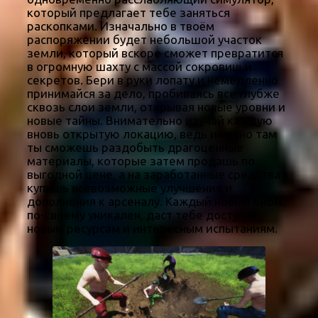
который предлагает тебе заняться
раскопками. Изначально в твоём
распоряжении будет небольшой участок
земли, который вскоре сможет превратится
в огромную шахту с массой сокровищ и
секретов. Бери в руки лопату и немедленно
принимайся за дело, пробиваясь все глубже
сквозь слои земли, открывая новые уровни и
новые тайны. Внимательно изучай каждую
вновь открытую локацию, ведь именно там
ты сможешь раздобыть драгоценные
материалы, которые затем продашь по
выгодной цене, а на заработанные средства
купишь всевозможные улучшения и
дополнения к арсеналу. Каждый новый биом
по-своему уникален, даст тебе доступ к
новым ресурсам и интересным испытаниям.