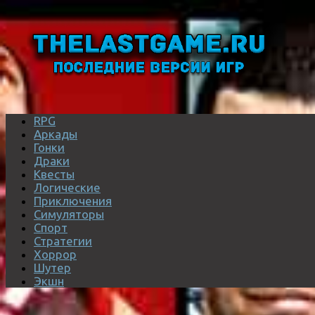
RPG
Аркады
Гонки
Драки
Квесты
Логические
Приключения
Симуляторы
Спорт
Стратегии
Хоррор
Шутер
Экшн