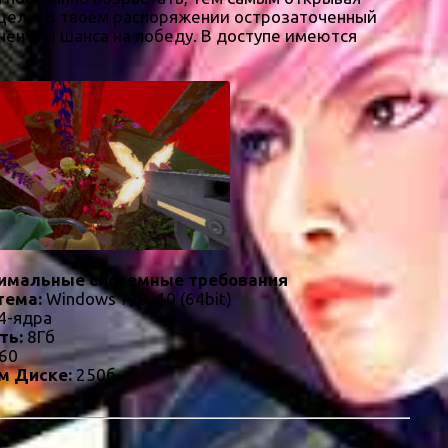
цели. В твоём распоряжении острозаточенный
ненту и шанса на победу. В доступе имеются
имальные системные требования
тема:
Windows 7, 8, 10 (64bit)
4-ядра
ть:
8Гб
60
м Диске:
250б