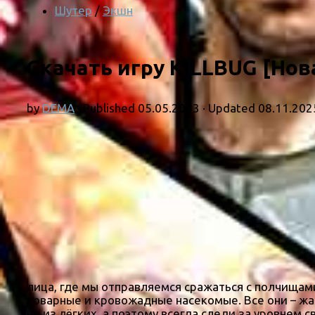
Шутер
/
Экшн
Скачать игру KILLBUG [Нов
by
DEMA
· Published
05.05.2023
· Updated
08.11.202
лица, где мы отправляемся сражаться с полчищами
коварные и кровожадные насекомые. Все они – жа
не из лёгких, а поэтому всегда следи за уровнем