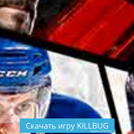
Скачать игру KILLBUG
через uTorria