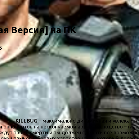
ая Версия] на ПК
5
KILLBUG
– максимально динамичная и увлекатель
 оппонентов на нескончаемой арене. Господство – глав
ждут твоей смерти и ты должен сделать все возможно
 своих навыков и боевых характеристик, который долже