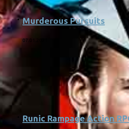
Murderous Pursuits
07.01.2021
Runic Rampage Action RP