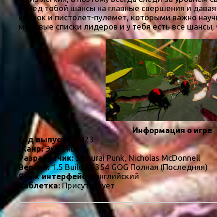
перед тобой шансы на главные свершения и дава
клинок и пистолет-пулемет, которыми важно научи
мировые списки лидеров и у тебя есть все шансы,
Информация о игре
Год выпуска:
2023
Жанр:
Экшены
Разработчик:
Samurai Punk, Nicholas McDonnell
Версия:
1.5 Build 86354 GOG Полная (Последняя)
Язык интерфейса:
английский
Таблетка:
Присутствует