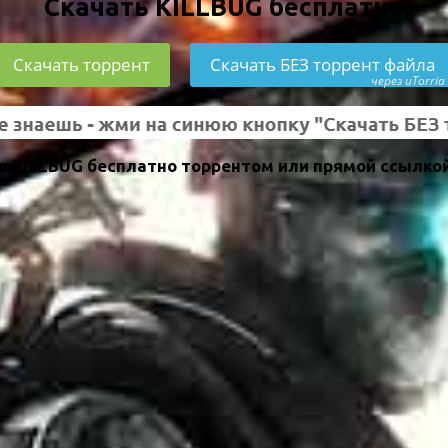
Скачать KILLBUG бесплатно
Скачать торрент
Скачать БЕЗ торрент файла
через uTorria
 KILLBUG бесплатно торрентом или прямой ссылкой