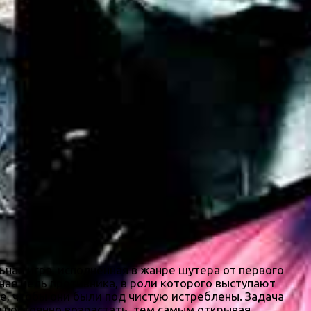
ная игра, исполненная в жанре шутера от первого
ная цель противника, в роли которого выступают
е, чтобы они были под чистую истреблены. Задача
н постоянно возрастать, тем самым открывая