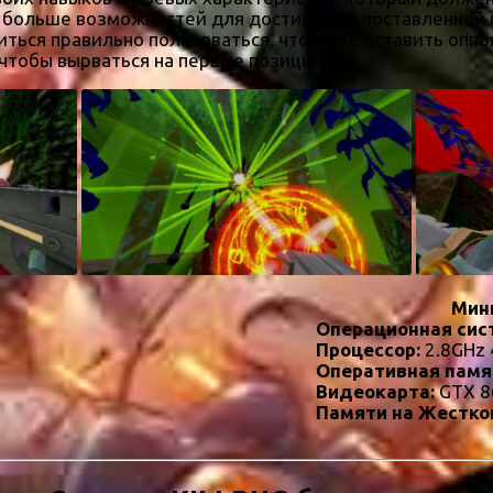
я больше возможностей для достижения поставленной 
ться правильно пользоваться, чтобы не оставить оппо
 чтобы вырваться на первые позиции.
Мин
Операционная сис
Процессор:
2.8GHz 
Оперативная памя
Видеокарта:
GTX 8
Памяти на Жестко