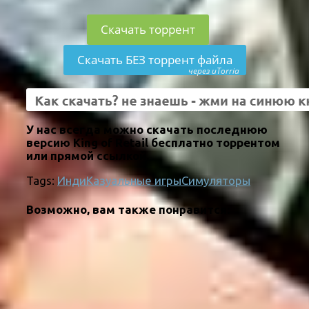
Скачать торрент
Скачать БЕЗ торрент файла
через uTorria
У нас всегда можно скачать последнюю
версию King of Retail бесплатно торрентом
или прямой ссылкой.
Tags:
Инди
Казуальные игры
Симуляторы
Возможно, вам также понравится: