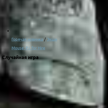
Горячая новинка
/
Экшн
Mouse: P.I. for Hire
Случайная игра