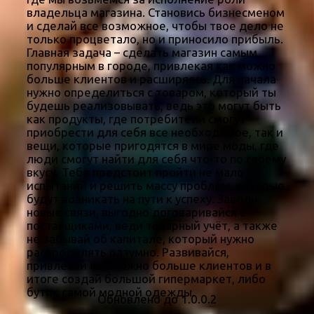
владельца магазина. Становись бизнесменом
и сделай все возможное, чтобы твое дело не
только процветало, но и приносило прибыль.
Главная задача – сделать магазин самым
популярным в городе, привлекая как можно
больше клиентов и расширяясь. Для начала
нужно определиться с товаром, который ты
будешь реализовывать, ведь это могут быть
как продукты, где потребители смогут
приобрести для себя все необходимое, так и
вещи, которые пригодятся в мире моды, где
люди смогут найти для себя что-то по своему
вкусу. Тебе предстоит пройти не мало
испытаний и решить массу проблем, которые
будут возникать на пути к успеху. Заводи
новые связи, выгодно договаривайся с
поставщиками, веди товарный учёт, а также
не забывай об капитале, который нужно
распределять разумно. Развивайся,
привлекай как можно больше клиентов и в
итоге создай большой гипермаркет, либо
бутик самой модной одежды.
Обновлено до 1.0.0.2