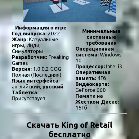
Информация о игре
Минимальные
Год выпуска:
2022
системные
Жанр:
Казуальные
требования
игры, Инди,
Операционная
Симуляторы
система:
Windows
Разработчик:
Freaking
10
Games
Процессор:
Intel i3
Версия:
1.0.0.2 GOG
Оперативная
Полная (Последняя)
память:
4Гб
Язык интерфейса:
Видеокарта:
английский,
русский
GeForce 660
Таблетка:
Памяти на
Присутствует
Жестком Диске:
15Гб
Скачать King of Retail
бесплатно