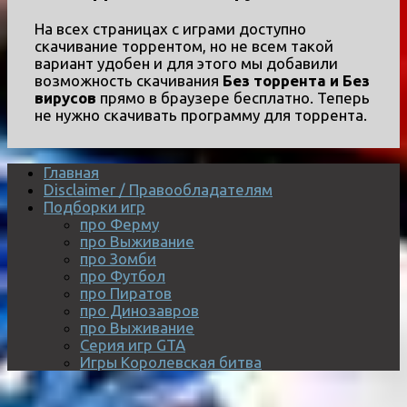
На всех страницах с играми доступно
скачивание торрентом, но не всем такой
вариант удобен и для этого мы добавили
возможность скачивания
Без торрента и Без
вирусов
прямо в браузере бесплатно. Теперь
не нужно скачивать программу для торрента.
Главная
Disclaimer / Правообладателям
Подборки игр
про Ферму
про Выживание
про Зомби
про Футбол
про Пиратов
про Динозавров
про Выживание
Серия игр GTA
Игры Королевская битва