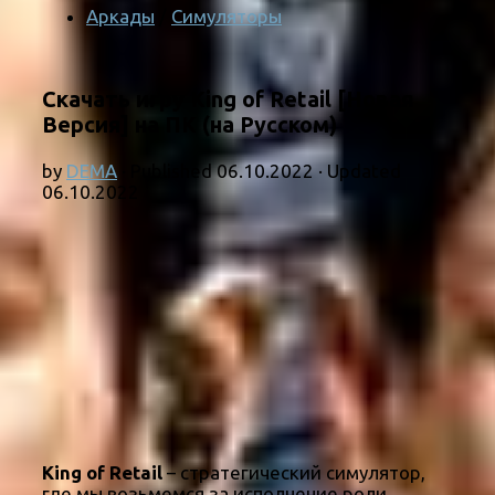
Аркады
/
Симуляторы
Скачать игру King of Retail [Новая
Версия] на ПК (на Русском)
by
DEMA
· Published
06.10.2022
· Updated
06.10.2022
King of Retail
– стратегический симулятор,
где мы возьмемся за исполнение роли