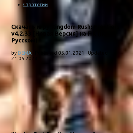
Стратегии
Скачать игру Kingdom Rush: Frontiers
v4.2.33 [Новая Версия] на ПК (на
Русском)
by
DEMA
· Published
05.01.2021
· Updated
21.05.2024