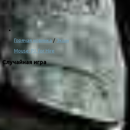
Горячая новинка
/
Экшн
Mouse: P.I. for Hire
Случайная игра