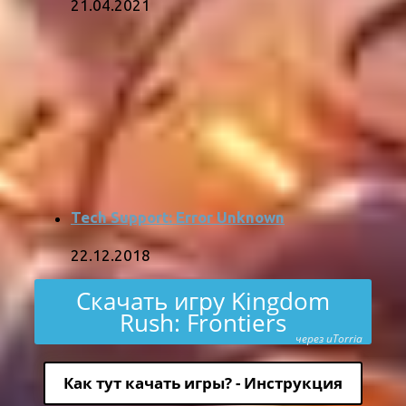
21.04.2021
Tech Support: Error Unknown
22.12.2018
Скачать игру Kingdom
Rush: Frontiers
через uTorria
Как тут качать игры? - Инструкция