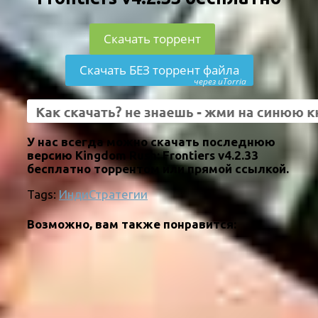
Скачать торрент
Скачать БЕЗ торрент файла
через uTorria
У нас всегда можно скачать последнюю
версию Kingdom Rush: Frontiers v4.2.33
бесплатно торрентом или прямой ссылкой.
Tags:
Инди
Стратегии
Возможно, вам также понравится: