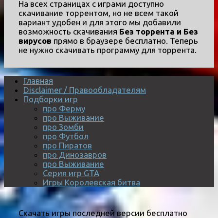
На всех страницах с играми доступно
скачивание торрентом, но не всем такой
вариант удобен и для этого мы добавили
возможность скачивания
Без торрента и Без
вирусов
прямо в браузере бесплатно. Теперь
не нужно скачивать программу для торрента.
Главная
Disclaimer / Правообладателям
Подборки игр
про Ферму
про Выживание
про Зомби
про Футбол
про Пиратов
про Динозавров
про Выживание
Серия игр GTA
Игры Королевская битва
Скачать игры последней версии бесплатно