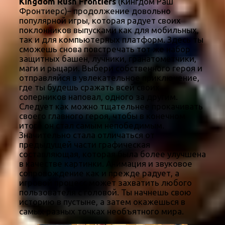
Kingdom Rush Frontiers
(Кингдом Раш
Фронтиерс)– продолжение довольно
популярной игры, которая радует своих
поклонников выпусками как для мобильных,
так и для компьютерных платформ. Здесь ты
сможешь снова повстречать тот же набор
защитных башен, лучники, гранатомётчики,
маги и рыцари. Выбери собственного героя и
отправляйся в увлекательное приключение,
где ты будешь сражать всей своих
соперников наповал, одного за другим.
Следует как можно тщательнее прокачивать
своего главного героя, чтобы в конечном
итоге он стал самым непобедимым.
Значительно стала отличаться от
предыдущей части графическая
составляющая, которая была более улучшена
в качестве картинки. Анимация и звуковое
сопровождение как и прежде радует, а
игровой процесс может захватить любого
пользователя с головой. Ты начнешь свою
историю в пустыне, а затем окажешься в
самых разных точках необъятного мира.