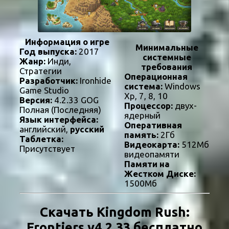
Информация о игре
Минимальные
Год выпуска:
2017
системные
Жанр:
Инди,
требования
Стратегии
Операционная
Разработчик:
Ironhide
система:
Windows
Game Studio
Xp, 7, 8, 10
Версия:
4.2.33 GOG
Процессор:
двух-
Полная (Последняя)
ядерный
Язык интерфейса:
Оперативная
английский,
русский
память:
2Гб
Таблетка:
Видеокарта:
512Мб
Присутствует
видеопамяти
Памяти на
Жестком Диске:
1500Мб
Скачать Kingdom Rush:
Frontiers v4.2.33 бесплатно