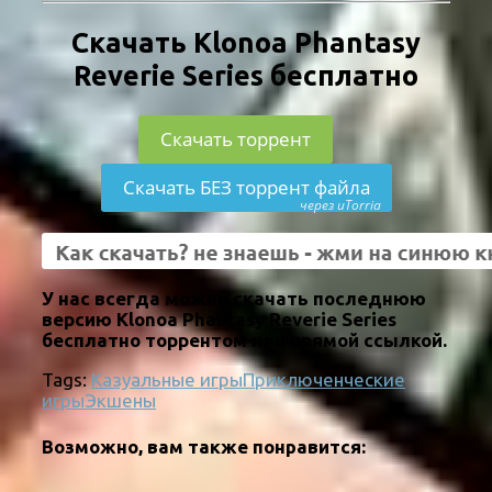
Скачать Klonoa Phantasy
Reverie Series бесплатно
Скачать торрент
Скачать БЕЗ торрент файла
через uTorria
У нас всегда можно скачать последнюю
версию Klonoa Phantasy Reverie Series
бесплатно торрентом или прямой ссылкой.
Tags:
Казуальные игры
Приключенческие
игры
Экшены
Возможно, вам также понравится: