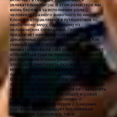
увлекательных игры. В этом ремастере мы
вновь беремся за исполнение роли
человекообразного животного по имени
Клоноа и отправляемся в путешествие по
необычному миру, созданному из
человеческих сновидений. Первая игра
предлагает нам окунуться в череду
динамичных событий связанных с тем, как
главный герой стал свидетелем
авиакатастрофы на соседней горе и решает
отправиться туда на помощь. В ходе своего
исследования Клоноа узнает о жутких планах
злого духа уничтожить окружающие земли и
мир в целом с помощью магического
ожерелья, чего мы не должны ему допустить.
Вторая игра предлагает нас сразиться со
зловещим пиратом, который жаждет власти
равную власти богов, а обретя ее – захватить
страну снов. Что касается общей игровой
механики, то она не изменилась и
соответствует классическим 2.5 мерным
платформерам. Порадует поклонников
наличие как одиночного, так и