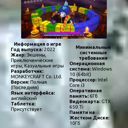
Информация о игре
Минимальные
Год выпуска:
2022
системные
Жанр:
Экшены,
требования
Приключенческие
Операционная
игры, Казуальные игры
система:
Windows
Разработчик:
10 (64bit)
MONKEYCRAFT Co. Ltd.
Процессор:
Intel
Версия:
Полная
Core i3
(Последняя)
Оперативная
Язык интерфейса:
память:
6Гб
английский
Видеокарта:
GTX
Таблетка:
650 Ti
Присутствует
Памяти на
Жестком Диске:
10Гб