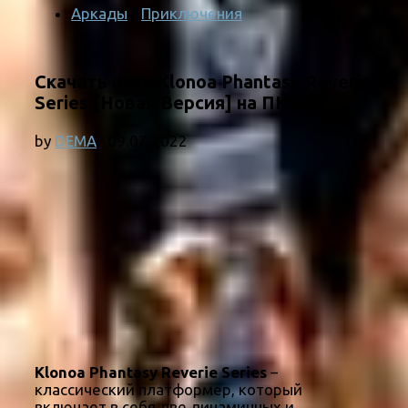
Аркады
/
Приключения
Скачать игру Klonoa Phantasy Reverie
Series [Новая Версия] на ПК
by
DEMA
·
09.07.2022
Klonoa Phantasy Reverie Series
–
классический платформер, который
включает в себя две динамичных и