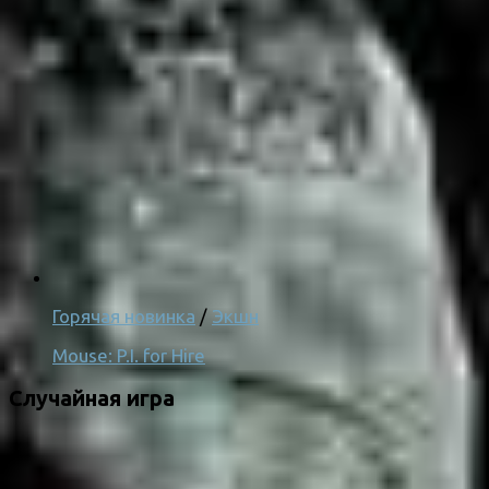
Горячая новинка
/
Экшн
Mouse: P.I. for Hire
Случайная игра