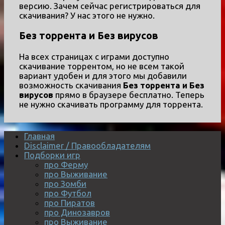
версию. Зачем сейчас регистрироваться для
скачивания? У нас этого не нужно.
Без торрента и Без вирусов
На всех страницах с играми доступно
скачивание торрентом, но не всем такой
вариант удобен и для этого мы добавили
возможность скачивания
Без торрента и Без
вирусов
прямо в браузере бесплатно. Теперь
не нужно скачивать программу для торрента.
Главная
Disclaimer / Правообладателям
Подборки игр
про Ферму
про Выживание
про Зомби
про Футбол
про Пиратов
про Динозавров
про Выживание