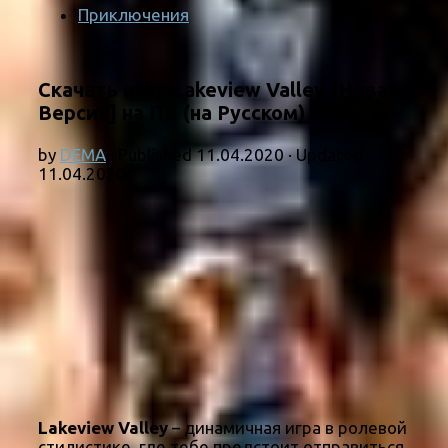
Приключения
Скачать игру Lakeview Valley [Новая
Версия] на ПК (на Русском)
by
DEMA
· Published
11.04.2020
· Updated
11.04.2020
Lakeview Valley
– динамичная игра в ролевой
стилистике, где тебе предстоит отправиться