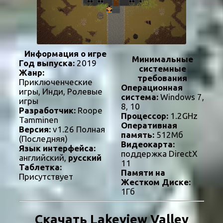
Информация о игре
Минимальные
Год выпуска:
2019
системные
Жанр:
требования
Приключенческие
Операционная
игры, Инди, Ролевые
система:
Windows 7,
игры
8, 10
Разработчик:
Roope
Процессор:
1.2GHz
Tamminen
Оперативная
Версия:
v1.26 Полная
память:
512Мб
(Последняя)
Видеокарта:
Язык интерфейса:
поддержка DirectX
английский,
русский
11
Таблетка:
Памяти на
Присутствует
Жестком Диске:
1Гб
Скачать Lakeview Valley