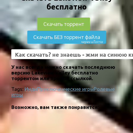
бесплатно
Скачать торрент
Скачать БЕЗ торрент файла
через uTorria
У нас всегда можно скачать последнюю
версию Lakeview Valley бесплатно
торрентом или прямой ссылкой.
Tags:
Инди
Приключенческие игры
Ролевые
игры
Возможно, вам также понравится: