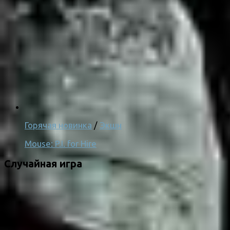
Горячая новинка
/
Экшн
Mouse: P.I. for Hire
Случайная игра