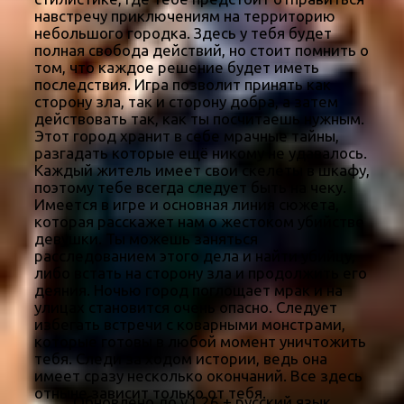
навстречу приключениям на территорию
небольшого городка. Здесь у тебя будет
полная свобода действий, но стоит помнить о
том, что каждое решение будет иметь
последствия. Игра позволит принять как
сторону зла, так и сторону добра, а затем
действовать так, как ты посчитаешь нужным.
Этот город хранит в себе мрачные тайны,
разгадать которые ещё никому не удавалось.
Каждый житель имеет свои скелеты в шкафу,
поэтому тебе всегда следует быть на чеку.
Имеется в игре и основная линия сюжета,
которая расскажет нам о жестоком убийстве
девушки. Ты можешь заняться
расследованием этого дела и найти убийцу,
либо встать на сторону зла и продолжить его
деяния. Ночью город поглощает мрак и на
улицах становится очень опасно. Следует
избегать встречи с коварными монстрами,
которые готовы в любой момент уничтожить
тебя. Следи за ходом истории, ведь она
имеет сразу несколько окончаний. Все здесь
отныне зависит только от тебя.
Обновлено до v1.26 + русский язык