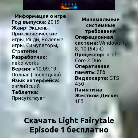
Информация о игре
Минимальные
Год выпуска:
2019
системные
Жанр:
Экшены,
требования
Приключенческие
Операционная
игры, Инди, Ролевые
система:
Windows 7,
игры, Симуляторы,
8, 10 (64bit)
Стратегии
Процессор:
Intel
Разработчик:
Core 2 Duo
neko.works
Оперативная
Версия:
v10.09.19
память:
2Гб
Полная (Последняя)
Видеокарта:
GTS
Язык интерфейса:
450
английский
Памяти на
Таблетка:
Жестком Диске:
Присутствует
1Гб
Скачать Light Fairytale
Episode 1 бесплатно