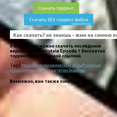
Скачать торрент
Скачать БЕЗ торрент файла
через uTorria
У нас всегда можно скачать последнюю
версию Light Fairytale Episode 1 бесплатно
торрентом или прямой ссылкой.
Tags:
Инди
Приключенческие игры
Ролевые
игры
Симуляторы
Стратегии
Экшены
Возможно, вам также понравится: