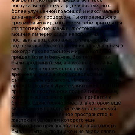
погрузиться в эпоху игр девяностых, но с
более улучшенной графикой и максимально
динамичным процессом. Ты отправишься в
трехмерный мир, в котором тебе пригодятся
стратегические навыки. Жестокая и очень
мощная империя стала непобедима и
поставила под свою власть умирающие
подземелья. Сюжетная линия поведает нам о
некогда процветающем мире, в который
пришел мрак и безумие. Все технологии
были продвинутыми, а наука не стояла на
месте. Все человечество шло в ногу со
временем, жило в свое удовольствие и даже
с небольшим избытком. Именно такая жизнь
привела людей к угрозе уничтожения, что и
привело к практически полной гибели. Тем,
кому все-же повезло выжить, прибегли к
бегству. Единственное место, в котором ещё
мог прожить представитель человеческой
расы – это подземельное пространство, к
жестоким условиям которого ещё
необходимо приспособиться. Поверхность
была забыта, а люди уже и не знали слово