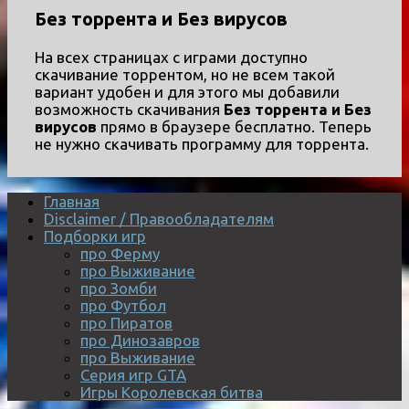
Без торрента и Без вирусов
На всех страницах с играми доступно
скачивание торрентом, но не всем такой
вариант удобен и для этого мы добавили
возможность скачивания
Без торрента и Без
вирусов
прямо в браузере бесплатно. Теперь
не нужно скачивать программу для торрента.
Главная
Disclaimer / Правообладателям
Подборки игр
про Ферму
про Выживание
про Зомби
про Футбол
про Пиратов
про Динозавров
про Выживание
Серия игр GTA
Игры Королевская битва