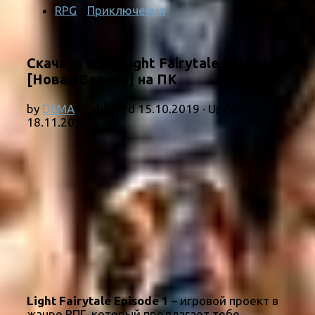
RPG
/
Приключения
Скачать игру Light Fairytale Episode 1
[Новая Версия] на ПК
by
DEMA
· Published
15.10.2019
· Updated
18.11.2019
Light Fairytale Episode 1
– игровой проект в
жанре РПГ, который предлагает тебе