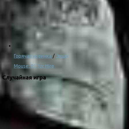
Горячая новинка
/
Экшн
Mouse: P.I. for Hire
Случайная игра