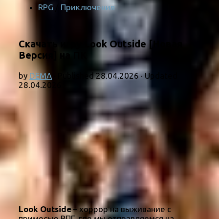
RPG
/
Приключения
Скачать игру Look Outside [Новая
Версия] на ПК
by
DEMA
· Published
28.04.2026
· Updated
28.04.2026
Look Outside
– хоррор на выживание с
примесью РПГ, где мы отправляемся на