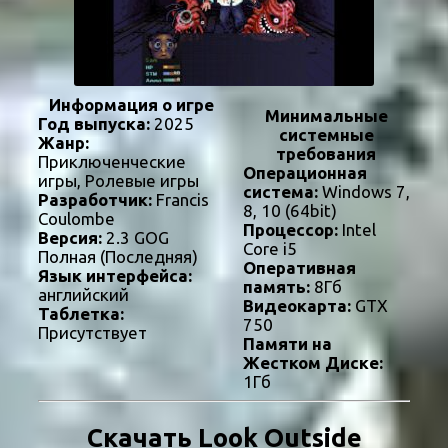
Информация о игре
Минимальные
Год выпуска:
2025
системные
Жанр:
требования
Приключенческие
Операционная
игры, Ролевые игры
система:
Windows 7,
Разработчик:
Francis
8, 10 (64bit)
Coulombe
Процессор:
Intel
Версия:
2.3 GOG
Core i5
Полная (Последняя)
Оперативная
Язык интерфейса:
память:
8Гб
английский
Видеокарта:
GTX
Таблетка:
750
Присутствует
Памяти на
Жестком Диске:
1Гб
Скачать Look Outside