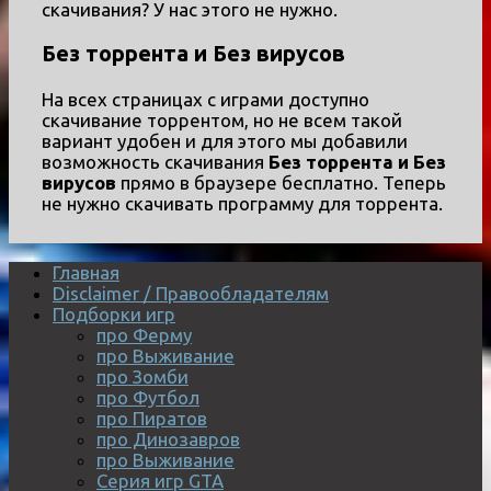
скачивания? У нас этого не нужно.
Без торрента и Без вирусов
На всех страницах с играми доступно
скачивание торрентом, но не всем такой
вариант удобен и для этого мы добавили
возможность скачивания
Без торрента и Без
вирусов
прямо в браузере бесплатно. Теперь
не нужно скачивать программу для торрента.
Главная
Disclaimer / Правообладателям
Подборки игр
про Ферму
про Выживание
про Зомби
про Футбол
про Пиратов
про Динозавров
про Выживание
Серия игр GTA