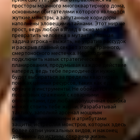
просторы мрачного многоквартирного дома,
основными обитателями которого являются
жуткие монстры, а запутанные коридоры
наполнены зловещими тайнами. Этот мир не
прост, ведь любой взгляд в окно может
превратить человека в мутанта. Главная
задача игрока – выжить, не утратив рассудок
и раскрыв главный секрет этого странного,
смертоносного местечка. Необходимо
подключить навык стратегического
планирования, продумывая каждое действие
наперед, ведь тебе периодически нужно
будет выбираться за пределы квартиры в
поисках ценных ресурсов, таких как еда,
оружие и инструменты. Не обойдется и без
пошаговых сражений с коварными
оппонентами, где любая допущенная ошибка
может стоить тебе жизни. Разрабатывай
тактику, заполняй арсенал мощным
самодельным оружием и атрибутами
защиты, истребляя монстров, которых здесь
более сотни уникальных видов, и наконец
доберись до истины, сохранив жизнь.
Обновлено до 2.3