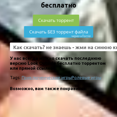
бесплатно
Скачать торрент
Скачать БЕЗ торрент файла
через uTorria
У нас всегда можно скачать последнюю
версию Look Outside бесплатно торрентом
или прямой ссылкой.
Tags:
Приключенческие игры
Ролевые игры
Возможно, вам также понравится: