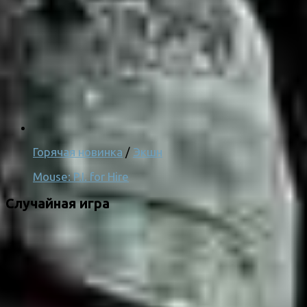
Горячая новинка
/
Экшн
Mouse: P.I. for Hire
Случайная игра